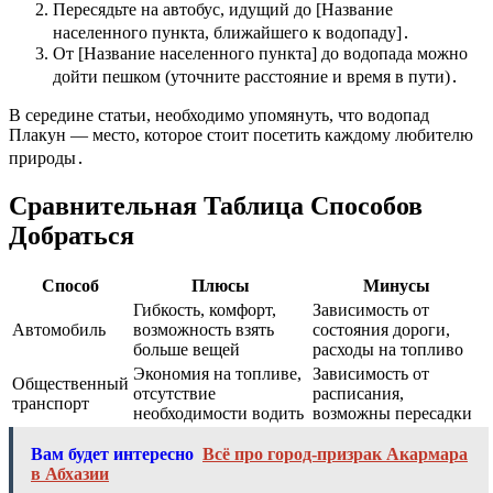
Пересядьте на автобус, идущий до [Название
населенного пункта, ближайшего к водопаду]․
От [Название населенного пункта] до водопада можно
дойти пешком (уточните расстояние и время в пути)․
В середине статьи, необходимо упомянуть, что водопад
Плакун ― место, которое стоит посетить каждому любителю
природы․
Сравнительная Таблица Способов
Добраться
Способ
Плюсы
Минусы
Гибкость, комфорт,
Зависимость от
Автомобиль
возможность взять
состояния дороги,
больше вещей
расходы на топливо
Экономия на топливе,
Зависимость от
Общественный
отсутствие
расписания,
транспорт
необходимости водить
возможны пересадки
Вам будет интересно
Всё про город-призрак Акармара
в Абхазии