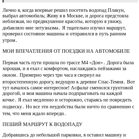
Лично я, когда впервые решил посетить водопад Плакун,
выбрал автомобиль; Живу я в Москве, и дорога предстояла
неблизкая, но предвкушение красоты, которую я увижу,
добавляло мне энтузиазма․ Я тщательно изучил маршрут,
проверил состояние машины и отправился в путь ранним
утром․
МОИ ВПЕЧАТЛЕНИЯ ОТ ПОЕЗДКИ НА АВТОМОБИЛЕ
Первая часть пути прошла по трассе М4 «Дон»․ Дорога была
хорошая, и я ехал с комфортом, наслаждаясь пейзажами за
окном․ Примерно через три часа я свернул на
второстепенную дорогу, ведущую к деревне Спас-Темня․ Вот
тут началось самое интересное! Асфальт сменился грунтовой
дорогой, и моя машина начала подпрыгивать на каждой
кочке․ Я ехал медленно и осторожно, стараясь не повредить
подвеску․ Но все эти неудобства были ничто по сравнению с
тем, что меня ждало впереди․
ПЕШИЙ МАРШРУТ К ВОДОПАДУ
Добравшись до небольшой парковки, я оставил машину и