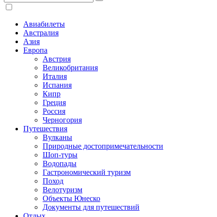
Авиабилеты
Австралия
Азия
Европа
Австрия
Великобритания
Италия
Испания
Кипр
Греция
Россия
Черногория
Путешествия
Вулканы
Природные достопримечательности
Шоп-туры
Водопады
Гастрономический туризм
Поход
Велотуризм
Объекты Юнеско
Документы для путешествий
Отдых