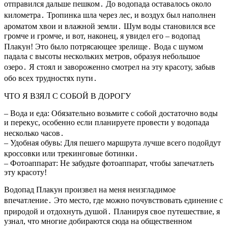
отправился дальше пешком․ До водопада оставалось около
километра․ Тропинка шла через лес, и воздух был наполнен
ароматом хвои и влажной земли․ Шум воды становился все
громче и громче, и вот, наконец, я увидел его – водопад
Плакун! Это было потрясающее зрелище․ Вода с шумом
падала с высоты нескольких метров, образуя небольшое
озеро․ Я стоял и завороженно смотрел на эту красоту, забыв
обо всех трудностях пути․
ЧТО Я ВЗЯЛ С СОБОЙ В ДОРОГУ
– Вода и еда: Обязательно возьмите с собой достаточно воды
и перекус, особенно если планируете провести у водопада
несколько часов․
– Удобная обувь: Для пешего маршрута лучше всего подойдут
кроссовки или трекинговые ботинки․
– Фотоаппарат: Не забудьте фотоаппарат, чтобы запечатлеть
эту красоту!
Водопад Плакун произвел на меня неизгладимое
впечатление․ Это место, где можно почувствовать единение с
природой и отдохнуть душой․ Планируя свое путешествие, я
узнал, что многие добираются сюда на общественном