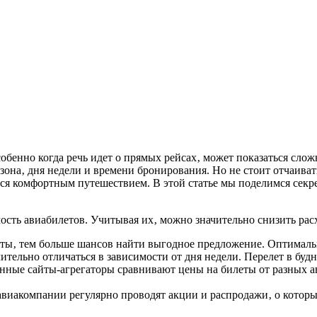
обенно когда речь идет о прямых рейсах‚ может показаться слож
езона‚ дня недели и времени бронирования. Но не стоит отчаив
ся комфортным путешествием. В этой статье мы поделимся секр
сть авиабилетов. Учитывая их‚ можно значительно снизить расх
ты‚ тем больше шансов найти выгодное предложение. Оптимальны
тельно отличаться в зависимости от дня недели. Перелет в будн
ные сайты-агрегаторы сравнивают цены на билеты от разных а
виакомпании регулярно проводят акции и распродажи‚ о котор