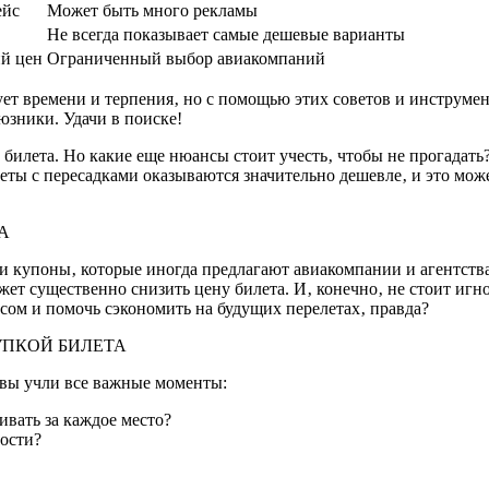
ейс
Может быть много рекламы
Не всегда показывает самые дешевые варианты
ий цен
Ограниченный выбор авиакомпаний
ет времени и терпения‚ но с помощью этих советов и инструме
юзники. Удачи в поиске!
билета. Но какие еще нюансы стоит учесть‚ чтобы не прогадать?
леты с пересадками оказываются значительно дешевле‚ и это мож
А
и купоны‚ которые иногда предлагают авиакомпании и агентства
жет существенно снизить цену билета. И‚ конечно‚ не стоит иг
ом и помочь сэкономить на будущих перелетах‚ правда?
УПКОЙ БИЛЕТА
 вы учли все важные моменты:
ивать за каждое место?
мости?