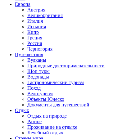
Европа
Австрия
Великобритания
Италия
Испания
Кипр
Греция
Россия
Черногория
Путешествия
Вулканы
Природные достопримечательности
Шоп-туры
Водопады
Гастрономический туризм
Поход
Велотуризм
Объекты Юнеско
Документы для путешествий
Отдых
Отдых на природе
Разное
Проживание на отдыхе
Лечебный отдых
Страны мира