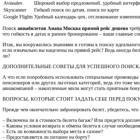
Aviasales
Широкий выбор предложений‚ удобный интерф
Skyscanner
Гибкий поиск по датам‚ поиск по карте
Google Flights
Удобный календарь цен‚ отслеживание изменен
Поиск
авиабилетов Анапа Москва прямой рейс дешево
требу
что гибкость в датах и раннее бронирование – ваши главные со
Итак‚ вы вооружились знаниями и готовы к поиску идеального 
если изначально вы нацелены на прямой рейс? Ведь иногда би
ли?
ДОПОЛНИТЕЛЬНЫЕ СОВЕТЫ ДЛЯ УСПЕШНОГО ПОИСК
А что если попробовать использовать специальные промокоды 
пенсионеров или других льготных категорий‚ ведь это тоже мо
авиакомпаний – накопленные мили могут стать приятным бонус
ВОПРОСЫ‚ КОТОРЫЕ СТОИТ ЗАДАТЬ СЕБЕ ПЕРЕД ПОК
Прежде чем окончательно забронировать билет‚ убедитесь‚ что
– Включена ли в стоимость билета багаж? Или придется доплач
– Каковы условия возврата и обмена билета в случае необходи
– Есть ли возможность выбора места в салоне?
– Предоставляется ли питание на борту?