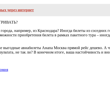
ных через интернет
ТРИВАТЬ?
 города‚ например‚ из Краснодара? Иногда билеты из соседних 
озможности приобретения билета в рамках пакетного тура – иног
ые выгодные авиабилеты Анапа Москва прямой рейс дешево. А чт
льтата‚ не так ли? В конечном итоге‚ ваша настойчивость и вни
номия