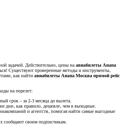
ной задачей. Действительно‚ цены на
авиабилеты Анапа
аться! Существуют проверенные методы и инструменты‚
етами‚ как найти
авиабилеты Анапа Москва прямой рейс
оды на перелет:
й срок – за 2-3 месяца до вылета.
ие дни‚ как правило‚ дешевле‚ чем в выходные.
виакомпаний и агентств‚ помогая найти самые выгодные
ых сообщают своим подписчикам.