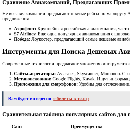
Сравнение Авиакомпаний‚ Предлагающих Прям
Не все авиакомпании предлагают прямые рейсы по маршруту Ан
предложения.
Аэрофлот:
Крупнейшая российская авиакомпания‚ часто
S7 Airlines:
Еще одна популярная авиакомпания с широко
Победа:
Лоукостер‚ предлагающий самые дешевые авиаби
Инструменты для Поиска Дешевых Ави
Современные технологии предлагают множество инструментов
Сайты-агрегаторы:
Aviasales‚ Skyscanner‚ Momondo. Ср
Метапоисковики:
Google Flights‚ Kayak. Ищут информац
Приложения для смартфонов:
Удобны для отслеживания
Вам будет интересно
е билеты в театр
Сравнительная таблица популярных сайтов для 
Сайт
Преимущества