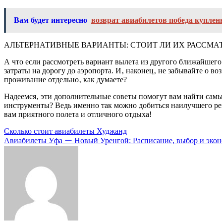
Вам будет интересно
возврат авиабилетов победа куплен
АЛЬТЕРНАТИВНЫЕ ВАРИАНТЫ: СТОИТ ЛИ ИХ РАССМА
А что если рассмотреть вариант вылета из другого ближайшего
затраты на дорогу до аэропорта. И‚ наконец‚ не забывайте о в
проживание отдельно‚ как думаете?
Надеемся‚ эти дополнительные советы помогут вам найти сам
инструменты? Ведь именно так можно добиться наилучшего резу
вам приятного полета и отличного отдыха!
Навигация
Сколько стоит авиабилеты Худжанд
Авиабилеты Уфа ー Новый Уренгой: Расписание, выбор и эко
по
записям