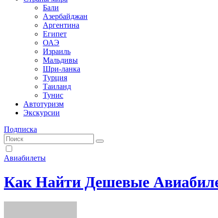
Бали
Азербайджан
Аргентина
Египет
ОАЭ
Израиль
Мальдивы
Шри-ланка
Турция
Таиланд
Тунис
Автотуризм
Экскурсии
Подписка
Авиабилеты
Как Найти Дешевые Авиабиле