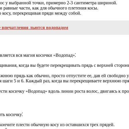
с у выбранной точки, примерно 2-3 сантиметра шириной.
ри равные части, как для обычного плетения косы.
косу, перекрещивая пряди между собой.
е впечатления льются водопадом
вляется вся магия косички «Водопад»⁚
ивания, когда вы будете перекрещивать прядь с верхней стороны
жнюю прядь как обычно, просто отпустите ее, дав ей свободно у
 шаги 5 и 6. Каждый раз, когда вы перекрещиваете верхнюю пря
ти косичку «Водопад» вдоль линии роста волос, двигаясь к пр
ть косичку⁚
кончите плести обычную косу из оставшихся трех прядей.