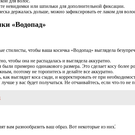
кой для волос.
йте невидимки или шпильки для дополнительной фиксации.
еска держалась дольше, можно зафиксировать ее лаком для волос
чки «Водопад»
ые стилисты, чтобы ваша косичка «Водопад» выглядела безупреч
но, чтобы она не распадалась и выглядела аккуратно.
 были примерно одинакового размера. Это сделает косу более р
ным, поэтому не торопитесь и делайте все аккуратно.
, как выглядит коса сзади, и корректировать ее при необходимос
лучше у вас будет получаться. Не отчаивайтесь, если что-то не п
ы
т вам разнообразить ваш образ. Вот некоторые из них⁚