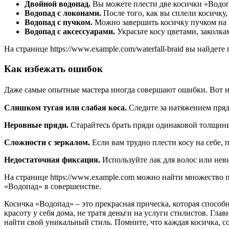
Двойной водопад.
Вы можете плести две косички «Водоп
Водопад с локонами.
После того, как вы сплели косичку
Водопад с пучком.
Можно завершить косичку пучком на 
Водопад с аксессуарами.
Украсьте косу цветами, заколка
На странице https://www.example.com/waterfall-braid вы найд
Как избежать ошибок
Даже самые опытные мастера иногда совершают ошибки. Вот н
Слишком тугая или слабая коса.
Следите за натяжением пряд
Неровные пряди.
Старайтесь брать пряди одинаковой толщины
Сложности с зеркалом.
Если вам трудно плести косу на себе,
Недостаточная фиксация.
Используйте лак для волос или нев
На странице https://www.example.com можно найти множество 
«Водопад» в совершенстве.
Косичка «Водопад» – это прекрасная прическа, которая способ
красоту у себя дома, не тратя деньги на услуги стилистов. Гл
найти свой уникальный стиль. Помните, что каждая косичка, с