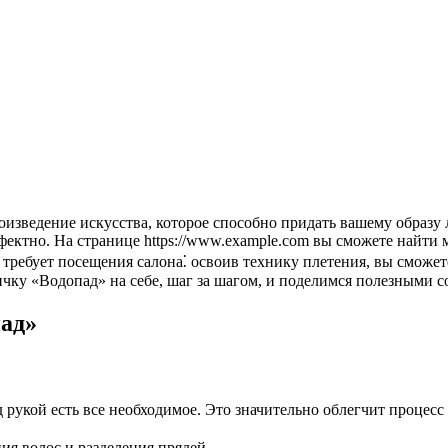
фектно. На странице https://www.example.com вы сможете найт
ы требует посещения салона⁚ освоив технику плетения, вы сможет
сичку «Водопад» на себе, шаг за шагом, и поделимся полезными с
пад»
од рукой есть все необходимое. Это значительно облегчит проце
ия волос и разделения прядей.