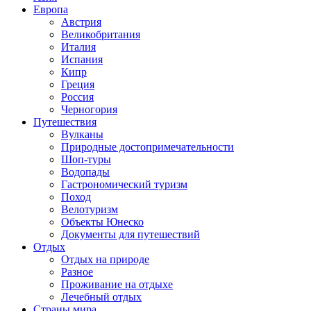
Европа
Австрия
Великобритания
Италия
Испания
Кипр
Греция
Россия
Черногория
Путешествия
Вулканы
Природные достопримечательности
Шоп-туры
Водопады
Гастрономический туризм
Поход
Велотуризм
Объекты Юнеско
Документы для путешествий
Отдых
Отдых на природе
Разное
Проживание на отдыхе
Лечебный отдых
Страны мира