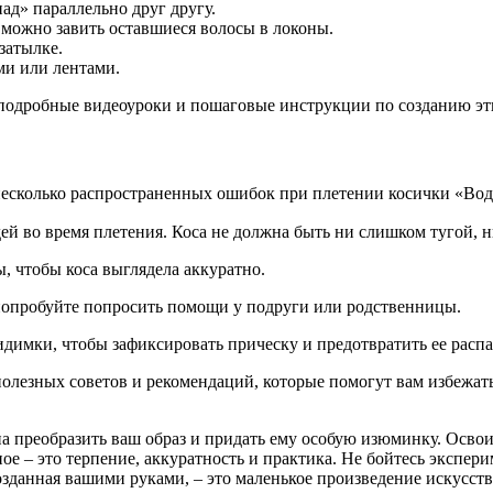
ад» параллельно друг другу.
, можно завить оставшиеся волосы в локоны.
затылке.
ми или лентами.
ете подробные видеоуроки и пошаговые инструкции по созданию э
есколько распространенных ошибок при плетении косички «Водо
ей во время плетения. Коса не должна быть ни слишком тугой, 
, чтобы коса выглядела аккуратно.
 попробуйте попросить помощи у подруги или родственницы.
идимки, чтобы зафиксировать прическу и предотвратить ее распа
полезных советов и рекомендаций, которые помогут вам избежат
на преобразить ваш образ и придать ему особую изюминку. Освои
авное – это терпение, аккуратность и практика. Не бойтесь эксп
озданная вашими руками, – это маленькое произведение искусств