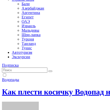
Бали
Азербайджан
Аргентина
Египет
ОАЭ
Израиль
Мальдивы
Шри-ланка
Турция
Таиланд
Тунис
Автотуризм
Экскурсии
Подписка
Водопады
Как плести косичку Водопад н