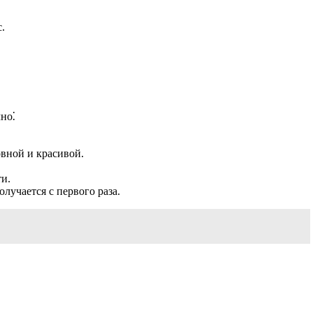
.
но⁚
овной и красивой.
ти.
олучается с первого раза.