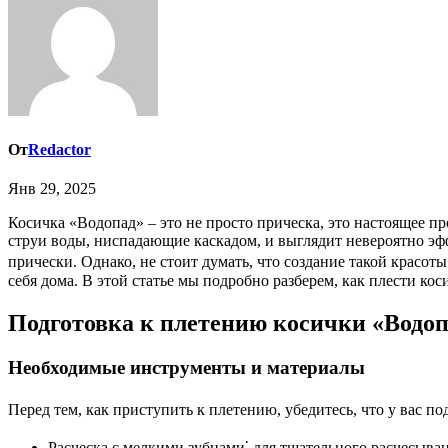
От
Redactor
Янв 29, 2025
Косичка «Водопад» – это не просто прическа, это настоящее произведение искусства, которое способно придать вашему образу легкости, романтичности и изысканности. Она имитирует
струи воды, ниспадающие каскадом, и выглядит невероятно эф
прически. Однако, не стоит думать, что создание такой красот
себя дома. В этой статье мы подробно разберем, как плести ко
Подготовка к плетению косички «Водо
Необходимые инструменты и материалы
Перед тем, как приступить к плетению, убедитесь, что у вас п
Расческа с мелкими зубцами⁚ для тщательного расчесыван