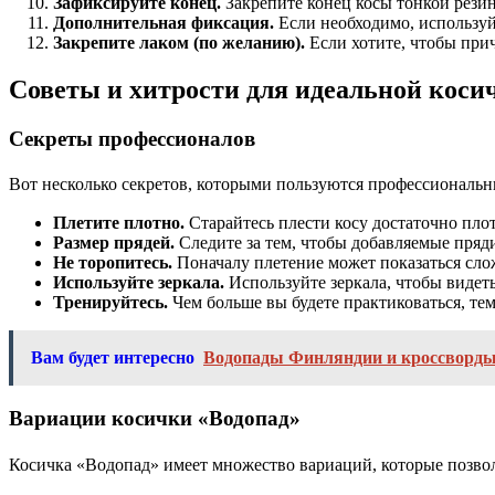
Зафиксируйте конец.
Закрепите конец косы тонкой резин
Дополнительная фиксация.
Если необходимо, использу
Закрепите лаком (по желанию).
Если хотите, чтобы прич
Советы и хитрости для идеальной коси
Секреты профессионалов
Вот несколько секретов, которыми пользуются профессиональн
Плетите плотно.
Старайтесь плести косу достаточно плот
Размер прядей.
Следите за тем, чтобы добавляемые пряди
Не торопитесь.
Поначалу плетение может показаться слож
Используйте зеркала.
Используйте зеркала, чтобы видеть
Тренируйтесь.
Чем больше вы будете практиковаться, тем 
Вам будет интересно
Водопады Финляндии и кроссворд
Вариации косички «Водопад»
Косичка «Водопад» имеет множество вариаций, которые позволя