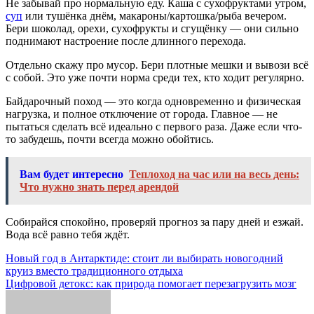
Не забывай про нормальную еду. Каша с сухофруктами утром,
суп
или тушёнка днём, макароны/картошка/рыба вечером.
Бери шоколад, орехи, сухофрукты и сгущёнку — они сильно
поднимают настроение после длинного перехода.
Отдельно скажу про мусор. Бери плотные мешки и вывози всё
с собой. Это уже почти норма среди тех, кто ходит регулярно.
Байдарочный поход — это когда одновременно и физическая
нагрузка, и полное отключение от города. Главное — не
пытаться сделать всё идеально с первого раза. Даже если что-
то забудешь, почти всегда можно обойтись.
Вам будет интересно
Теплоход на час или на весь день:
Что нужно знать перед арендой
Собирайся спокойно, проверяй прогноз за пару дней и езжай.
Вода всё равно тебя ждёт.
Навигация
Новый год в Антарктиде: стоит ли выбирать новогодний
круиз вместо традиционного отдыха
по
Цифровой детокс: как природа помогает перезагрузить мозг
записям