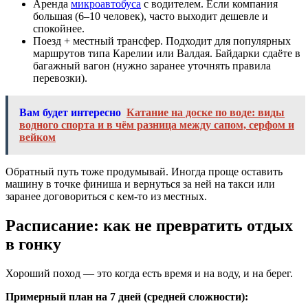
Аренда
микроавтобуса
с водителем. Если компания
большая (6–10 человек), часто выходит дешевле и
спокойнее.
Поезд + местный трансфер. Подходит для популярных
маршрутов типа Карелии или Валдая. Байдарки сдаёте в
багажный вагон (нужно заранее уточнять правила
перевозки).
Вам будет интересно
Катание на доске по воде: виды
водного спорта и в чём разница между сапом, серфом и
вейком
Обратный путь тоже продумывай. Иногда проще оставить
машину в точке финиша и вернуться за ней на такси или
заранее договориться с кем-то из местных.
Расписание: как не превратить отдых
в гонку
Хороший поход — это когда есть время и на воду, и на берег.
Примерный план на 7 дней (средней сложности):