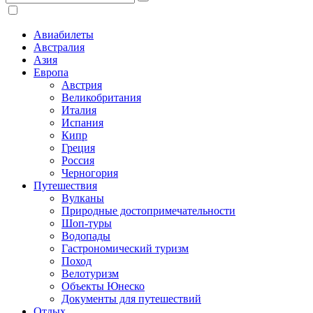
Авиабилеты
Австралия
Азия
Европа
Австрия
Великобритания
Италия
Испания
Кипр
Греция
Россия
Черногория
Путешествия
Вулканы
Природные достопримечательности
Шоп-туры
Водопады
Гастрономический туризм
Поход
Велотуризм
Объекты Юнеско
Документы для путешествий
Отдых