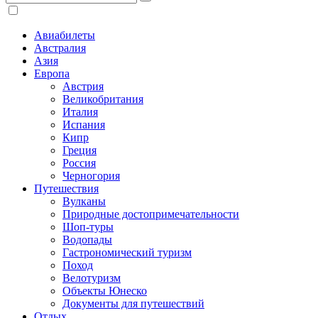
Авиабилеты
Австралия
Азия
Европа
Австрия
Великобритания
Италия
Испания
Кипр
Греция
Россия
Черногория
Путешествия
Вулканы
Природные достопримечательности
Шоп-туры
Водопады
Гастрономический туризм
Поход
Велотуризм
Объекты Юнеско
Документы для путешествий
Отдых