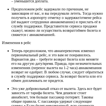
– уменьшится доплата.
Предположим рейс задержали по причинам, не
зависящим от вас, и вы передумали лететь. Тогда нужно
получить в аэропорту отметку о задержке/отмене рейса
(её выдают сотрудники авиакомпании) и прислать её в
службу поддержки. Представители сервиса продажи
скажут, можно ли осуществить возврат/обмен билета и
свяжется с авиакомпанией.
Изменения в рейс
Теперь предположим, что авиаперевозчик изменил
первоначальный рейс, и это вам не понравилось.
Вариантов два – требуете возврат билета или меняете
его на другую дату/время. Правда, при незначительных
изменениях (перенос вылета на 1-2 часа) авиакомпания
возврат не одобрит. В любом случае, следует обратиться
в службу поддержки сервиса. За возврат билета или его
обмен доплачивать не придется.
Это уже добровольный отказ от вылета. Здесь все будет
зависеть от тарифа билета. Чем дешевле стоит
авиабилет, тем больше пассажир потеряет. Таковы
общие правила. С пассажира удержат следующие
суммы: • Если билет невозвратный, всю стоимость