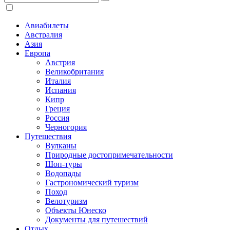
Авиабилеты
Австралия
Азия
Европа
Австрия
Великобритания
Италия
Испания
Кипр
Греция
Россия
Черногория
Путешествия
Вулканы
Природные достопримечательности
Шоп-туры
Водопады
Гастрономический туризм
Поход
Велотуризм
Объекты Юнеско
Документы для путешествий
Отдых