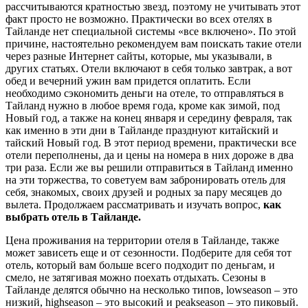
рассчитываются кратностью звезд, поэтому не учитывать этот
факт просто не возможно. Практически во всех отелях в
Тайланде нет специальной системы «все включено». По этой
причине, настоятельно рекомендуем вам поискать такие отели
через разные Интернет сайты, которые, мы указывали, в
других статьях. Отели включают в себя только завтрак, а вот
обед и вечерний ужин вам придется оплатить. Если
необходимо сэкономить деньги на отеле, то отправляться в
Тайланд нужно в любое время года, кроме как зимой, под
Новый год, а также на конец января и середину февраля, так
как именно в эти дни в Тайланде празднуют китайский и
тайский Новый год. В этот период времени, практически все
отели переполнены, да и цены на номера в них дороже в два
три раза. Если же вы решили отправиться в Тайланд именно
на эти торжества, то советуем вам забронировать отель для
себя, знакомых, своих друзей и родных за пару месяцев до
вылета. Продолжаем рассматривать и изучать вопрос,
как
выбрать отель в Тайланде.
Цена проживания на территории отеля в Тайланде, также
может зависеть еще и от сезонности. Подберите для себя тот
отель, который вам больше всего подходит по деньгам, и
смело, не затягивая можно поехать отдыхать. Сезоны в
Тайланде делятся обычно на несколько типов, lowseason – это
низкий, highseason – это высокий и peakseason – это пиковый.