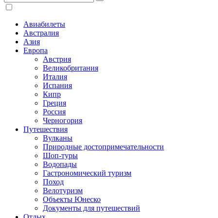
Авиабилеты
Австралия
Азия
Европа
Австрия
Великобритания
Италия
Испания
Кипр
Греция
Россия
Черногория
Путешествия
Вулканы
Природные достопримечательности
Шоп-туры
Водопады
Гастрономический туризм
Поход
Велотуризм
Объекты Юнеско
Документы для путешествий
Отдых