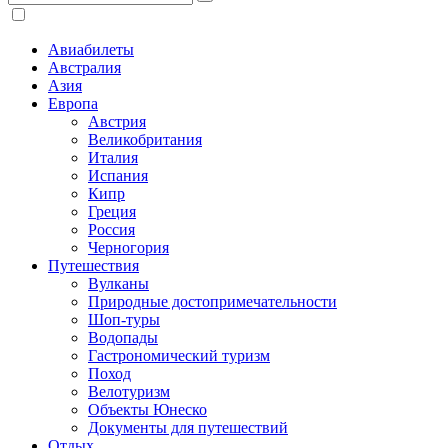
Авиабилеты
Австралия
Азия
Европа
Австрия
Великобритания
Италия
Испания
Кипр
Греция
Россия
Черногория
Путешествия
Вулканы
Природные достопримечательности
Шоп-туры
Водопады
Гастрономический туризм
Поход
Велотуризм
Объекты Юнеско
Документы для путешествий
Отдых