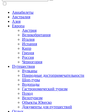
Авиабилеты
Австралия
Азия
Европа
Австрия
Великобритания
Италия
Испания
Кипр
Греция
Россия
Черногория
Путешествия
Вулканы
Природные достопримечательности
Шоп-туры
Водопады
Гастрономический туризм
Поход
Велотуризм
Объекты Юнеско
Документы для путешествий
Отдых