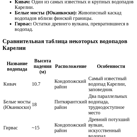
Кивач:
Один из самых известных и крупных водопадов
Карелии.
Белые мосты (Юканкоски):
Живописный каскад
водопадов вблизи финской границы.
Гирвас:
Остатки древнего вулкана, превратившиеся в
водопад.
Сравнительная таблица некоторых водопадов
Карелии
Высота
Название
падения
Расположение
Особенности
водопада
(м)
Самый известный
Кондопожский
Кивач
10.7
водопад Карелии,
район
заповедник
Два параллельных
Белые мосты
Питкярантский
водопада,
18
(Юканкоски)
район
труднодоступное
место
Древний потухший
Кондопожский
вулкан,
Гирвас
~15
район
искусственный
водопад