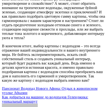
умиротворение и спокойствие? А может‚ стоит обратить
внимание на тропические водопады‚ окруженные буйной
зеленью‚ создающие атмосферу экзотики и приключений? И
как правильно подобрать цветовую гамму картины‚ чтобы она
гармонировала с вашим характером и настроением? Стоит ли
отдать предпочтение холодным оттенкам синего и зеленого‚
создающим ощущение свежести и прохлады‚ или же выбрать
теплые тона золотого и коричневого‚ добавляющие интерьеру
уюта и тепла?
В конечном итоге‚ выбор картины с водопадом – это всегда
отражение вашей индивидуальности и вашего внутреннего
мира. Не бойтесь экспериментировать‚ искать свой
собственный стиль и создавать уникальный интерьер‚
который будет радовать вас каждый день. Ведь именно в
деталях кроется истинная красота‚ и именно правильно
подобранная картина с водопадом способна преобразить ваш
дом и наполнить его гармонией и умиротворением. Так
какую же картину с водопадом выбрать именно вам?
Навигация
Пансионат Водопад Нового Афона: Отдых в живописном
уголке Абхазии
по
Как добраться на машине до водопадов Геленджика:
записям
уникальный маршрут