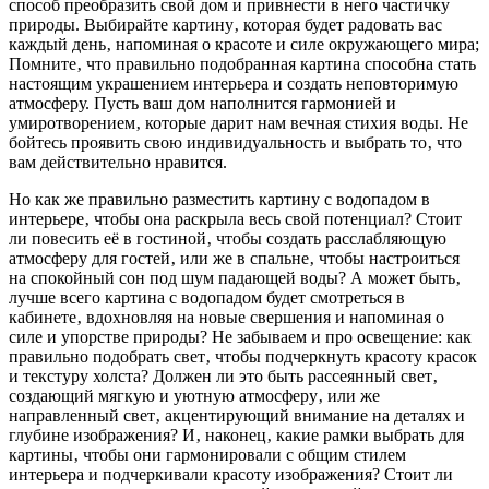
способ преобразить свой дом и привнести в него частичку
природы. Выбирайте картину‚ которая будет радовать вас
каждый день‚ напоминая о красоте и силе окружающего мира;
Помните‚ что правильно подобранная картина способна стать
настоящим украшением интерьера и создать неповторимую
атмосферу. Пусть ваш дом наполнится гармонией и
умиротворением‚ которые дарит нам вечная стихия воды. Не
бойтесь проявить свою индивидуальность и выбрать то‚ что
вам действительно нравится.
Но как же правильно разместить картину с водопадом в
интерьере‚ чтобы она раскрыла весь свой потенциал? Стоит
ли повесить её в гостиной‚ чтобы создать расслабляющую
атмосферу для гостей‚ или же в спальне‚ чтобы настроиться
на спокойный сон под шум падающей воды? А может быть‚
лучше всего картина с водопадом будет смотреться в
кабинете‚ вдохновляя на новые свершения и напоминая о
силе и упорстве природы? Не забываем и про освещение: как
правильно подобрать свет‚ чтобы подчеркнуть красоту красок
и текстуру холста? Должен ли это быть рассеянный свет‚
создающий мягкую и уютную атмосферу‚ или же
направленный свет‚ акцентирующий внимание на деталях и
глубине изображения? И‚ наконец‚ какие рамки выбрать для
картины‚ чтобы они гармонировали с общим стилем
интерьера и подчеркивали красоту изображения? Стоит ли