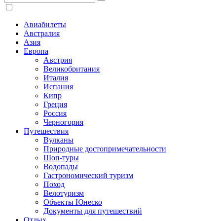
Авиабилеты
Австралия
Азия
Европа
Австрия
Великобритания
Италия
Испания
Кипр
Греция
Россия
Черногория
Путешествия
Вулканы
Природные достопримечательности
Шоп-туры
Водопады
Гастрономический туризм
Поход
Велотуризм
Объекты Юнеско
Документы для путешествий
Отдых