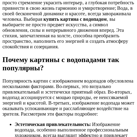
просто стремление украсить интерьер‚ а глубокая потребность
привнести в свою жизнь гармонию и умиротворение; Вода‚ в
своей бесконечной динамике и красоте‚ всегда завораживала
человека. Выбирая
купить картина с водопадом
‚ вы
выбираете не просто предмет искусства‚ а символ
обновления‚ силы и непрерывного движения вперед. Эта
стихия‚ запечатленная на холсте‚ способна преобразить
пространство‚ наполнить его энергией и создать атмосферу
спокойствия и созерцания.
Почему картины с водопадами так
популярны?
Популярность картин с изображением водопадов обусловлена
несколькими факторами. Во-первых‚ это визуально
привлекательный и эстетически приятный образ. Во-вторых‚
водопад ассоциируется с мощью природы‚ ее неиссякаемой
энергией и красотой. В-третьих‚ изображение водопада может
оказывать успокаивающее и расслабляющее воздействие на
зрителя. Рассмотрим эти факторы подробнее:
Эстетическая привлекательность:
Изображение
водопада‚ особенно выполненное профессиональным
художником‚ всегда выглядит эффектно и привлекает