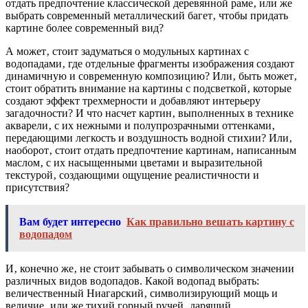
отдать предпочтение классической деревянной раме‚ или же
выбрать современный металлический багет‚ чтобы придать
картине более современный вид?
А может‚ стоит задуматься о модульных картинах с
водопадами‚ где отдельные фрагменты изображения создают
динамичную и современную композицию? Или‚ быть может‚
стоит обратить внимание на картины с подсветкой‚ которые
создают эффект трехмерности и добавляют интерьеру
загадочности? И что насчет картин‚ выполненных в технике
акварели‚ с их нежными и полупрозрачными оттенками‚
передающими легкость и воздушность водной стихии? Или‚
наоборот‚ стоит отдать предпочтение картинам‚ написанным
маслом‚ с их насыщенными цветами и выразительной
текстурой‚ создающими ощущение реалистичности и
присутствия?
Вам будет интересно
Как правильно вешать картину с
водопадом
И‚ конечно же‚ не стоит забывать о символическом значении
различных видов водопадов. Какой водопад выбрать:
величественный Ниагарский‚ символизирующий мощь и
величие‚ или же тихий горный ручей‚ дарящий