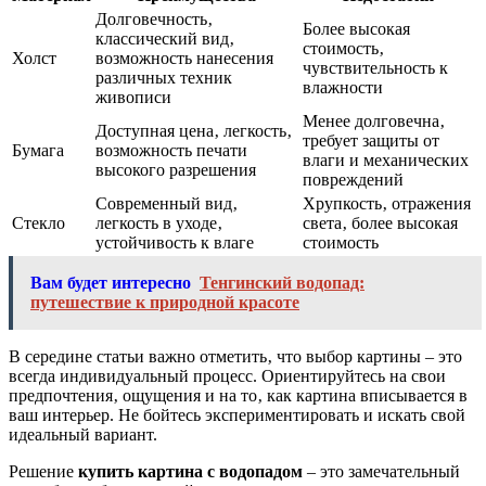
Долговечность‚
Более высокая
классический вид‚
стоимость‚
Холст
возможность нанесения
чувствительность к
различных техник
влажности
живописи
Менее долговечна‚
Доступная цена‚ легкость‚
требует защиты от
Бумага
возможность печати
влаги и механических
высокого разрешения
повреждений
Современный вид‚
Хрупкость‚ отражения
Стекло
легкость в уходе‚
света‚ более высокая
устойчивость к влаге
стоимость
Вам будет интересно
Тенгинский водопад:
путешествие к природной красоте
В середине статьи важно отметить‚ что выбор картины – это
всегда индивидуальный процесс. Ориентируйтесь на свои
предпочтения‚ ощущения и на то‚ как картина вписывается в
ваш интерьер. Не бойтесь экспериментировать и искать свой
идеальный вариант.
Решение
купить картина с водопадом
– это замечательный