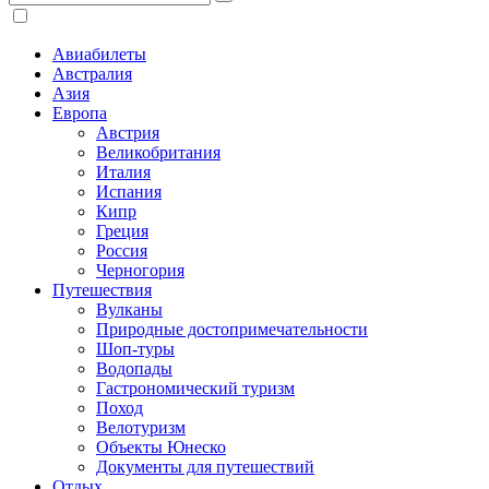
Авиабилеты
Австралия
Азия
Европа
Австрия
Великобритания
Италия
Испания
Кипр
Греция
Россия
Черногория
Путешествия
Вулканы
Природные достопримечательности
Шоп-туры
Водопады
Гастрономический туризм
Поход
Велотуризм
Объекты Юнеско
Документы для путешествий
Отдых