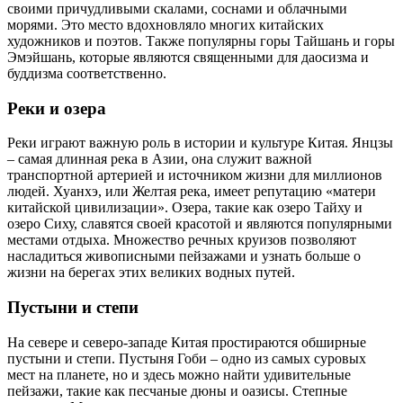
своими причудливыми скалами, соснами и облачными
морями. Это место вдохновляло многих китайских
художников и поэтов. Также популярны горы Тайшань и горы
Эмэйшань, которые являются священными для даосизма и
буддизма соответственно.
Реки и озера
Реки играют важную роль в истории и культуре Китая. Янцзы
– самая длинная река в Азии, она служит важной
транспортной артерией и источником жизни для миллионов
людей. Хуанхэ, или Желтая река, имеет репутацию «матери
китайской цивилизации». Озера, такие как озеро Тайху и
озеро Сиху, славятся своей красотой и являются популярными
местами отдыха. Множество речных круизов позволяют
насладиться живописными пейзажами и узнать больше о
жизни на берегах этих великих водных путей.
Пустыни и степи
На севере и северо-западе Китая простираются обширные
пустыни и степи. Пустыня Гоби – одно из самых суровых
мест на планете, но и здесь можно найти удивительные
пейзажи, такие как песчаные дюны и оазисы. Степные