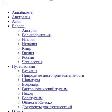
Авиабилеты
Австралия
Азия
Европа
Австрия
Великобритания
Италия
Испания
Кипр
Греция
Россия
Черногория
Путешествия
Вулканы
Природные достопримечательности
Шоп-туры
Водопады
Гастрономический туризм
Поход
Велотуризм
Объекты Юнеско
Документы для путешествий
Отдых