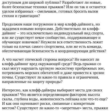
доступным для широкой публики? Разработают ли новые‚
более безопасные техники прыжков? Или он так и останется
уделом избранных – смельчаков‚ готовых бросить вызов
стихии и гравитации?
Продолжим наше погружение в мир клифф-дайвинга‚ но
зададимся новыми вопросами. Действительно ли клифф-
дайвинг – это исключительно индивидуальный вид спорта‚
или же существует некое сообщество‚ поддерживающее и
обучающее новичков? Неужели вся ответственность лежит
только на плечах самого спортсмена‚ или же есть команда‚
обеспечивающая безопасность и координирующая действия?
А что насчет этической стороны вопроса? Не наносит ли
клифф-дайвинг вред окружающей среде? Ведь прыжки со
скал могут нарушить хрупкую экосистему прибрежных зон‚
потревожить морских обитателей и даже привести к эрозии
почвы. Существуют ли какие-то правила и ограничения‚
направленные на защиту природы?
Интересно‚ как клифф-дайверы выбирают места для своих
прыжков? Что является определяющим фактором: высота
скалы‚ глубина воды‚ живописность пейзажа или что-то еще?
И как они оценивают риски‚ связанные с конкретным
местом? Существуют ли какие-то «запретные» места‚ прыжки