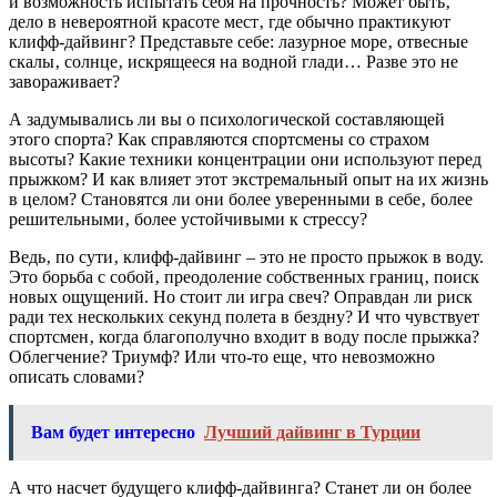
и возможность испытать себя на прочность? Может быть‚
дело в невероятной красоте мест‚ где обычно практикуют
клифф-дайвинг? Представьте себе: лазурное море‚ отвесные
скалы‚ солнце‚ искрящееся на водной глади… Разве это не
завораживает?
А задумывались ли вы о психологической составляющей
этого спорта? Как справляются спортсмены со страхом
высоты? Какие техники концентрации они используют перед
прыжком? И как влияет этот экстремальный опыт на их жизнь
в целом? Становятся ли они более уверенными в себе‚ более
решительными‚ более устойчивыми к стрессу?
Ведь‚ по сути‚ клифф-дайвинг – это не просто прыжок в воду.
Это борьба с собой‚ преодоление собственных границ‚ поиск
новых ощущений. Но стоит ли игра свеч? Оправдан ли риск
ради тех нескольких секунд полета в бездну? И что чувствует
спортсмен‚ когда благополучно входит в воду после прыжка?
Облегчение? Триумф? Или что-то еще‚ что невозможно
описать словами?
Вам будет интересно
Лучший дайвинг в Турции
А что насчет будущего клифф-дайвинга? Станет ли он более