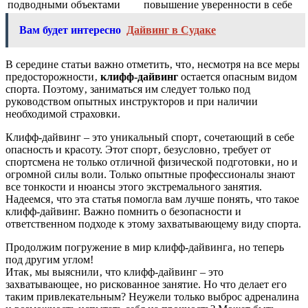
подводными объектами
повышение уверенности в себе
Вам будет интересно
Дайвинг в Судаке
В середине статьи важно отметить‚ что‚ несмотря на все меры
предосторожности‚
клифф-дайвинг
остается опасным видом
спорта. Поэтому‚ заниматься им следует только под
руководством опытных инструкторов и при наличии
необходимой страховки.
Клифф-дайвинг – это уникальный спорт‚ сочетающий в себе
опасность и красоту. Этот спорт‚ безусловно‚ требует от
спортсмена не только отличной физической подготовки‚ но и
огромной силы воли. Только опытные профессионалы знают
все тонкости и нюансы этого экстремального занятия.
Надеемся‚ что эта статья помогла вам лучше понять‚ что такое
клифф-дайвинг. Важно помнить о безопасности и
ответственном подходе к этому захватывающему виду спорта.
Продолжим погружение в мир клифф-дайвинга‚ но теперь
под другим углом!
Итак‚ мы выяснили‚ что клифф-дайвинг – это
захватывающее‚ но рискованное занятие. Но что делает его
таким привлекательным? Неужели только выброс адреналина