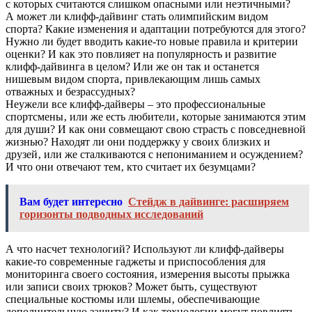
с которых считаются слишком опасными или неэтичными?
А может ли клифф-дайвинг стать олимпийским видом
спорта? Какие изменения и адаптации потребуются для этого?
Нужно ли будет вводить какие-то новые правила и критерии
оценки? И как это повлияет на популярность и развитие
клифф-дайвинга в целом? Или же он так и останется
нишевым видом спорта‚ привлекающим лишь самых
отважных и безрассудных?
Неужели все клифф-дайверы – это профессиональные
спортсмены‚ или же есть любители‚ которые занимаются этим
для души? И как они совмещают свою страсть с повседневной
жизнью? Находят ли они поддержку у своих близких и
друзей‚ или же сталкиваются с непониманием и осуждением?
И что они отвечают тем‚ кто считает их безумцами?
Вам будет интересно
Стейдж в дайвинге: расширяем
горизонты подводных исследований
А что насчет технологий? Используют ли клифф-дайверы
какие-то современные гаджеты и приспособления для
мониторинга своего состояния‚ измерения высоты прыжка
или записи своих трюков? Может быть‚ существуют
специальные костюмы или шлемы‚ обеспечивающие
дополнительную защиту? И как технологии могут повлиять