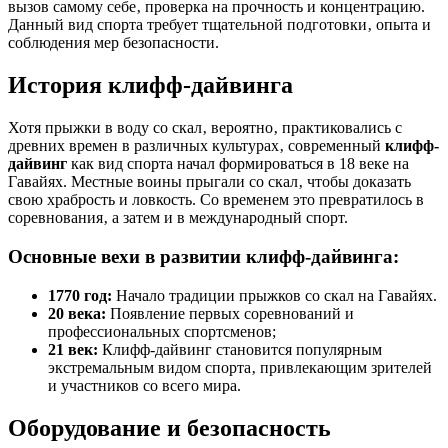
вызов самому себе‚ проверка на прочность и концентрацию.
Данный вид спорта требует тщательной подготовки‚ опыта и
соблюдения мер безопасности.
История клифф-дайвинга
Хотя прыжки в воду со скал‚ вероятно‚ практиковались с
древних времен в различных культурах‚ современный
клифф-
дайвинг
как вид спорта начал формироваться в 18 веке на
Гавайях. Местные воины прыгали со скал‚ чтобы доказать
свою храбрость и ловкость. Со временем это превратилось в
соревнования‚ а затем и в международный спорт.
Основные вехи в развитии клифф-дайвинга:
1770 год:
Начало традиции прыжков со скал на Гавайях.
20 века:
Появление первых соревнований и
профессиональных спортсменов;
21 век:
Клифф-дайвинг становится популярным
экстремальным видом спорта‚ привлекающим зрителей
и участников со всего мира.
Оборудование и безопасность