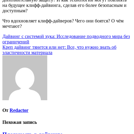
на будущее клифф-дайвинга‚ сделав его более безопасным и
доступным?
Что вдохновляет клифф-дайверов? Чего они боятся? О чём
мечтают?
Навигация
Дайвинг с системой хука: Исследование подводного мира без
ограничений
по
Креп дайвинг тянется или нет: Все, что нужно знать об
записям
эластичности материала
От
Redactor
Похожая запись