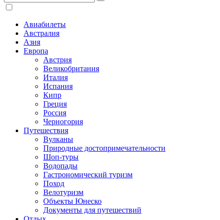
Авиабилеты
Австралия
Азия
Европа
Австрия
Великобритания
Италия
Испания
Кипр
Греция
Россия
Черногория
Путешествия
Вулканы
Природные достопримечательности
Шоп-туры
Водопады
Гастрономический туризм
Поход
Велотуризм
Объекты Юнеско
Документы для путешествий
Отдых