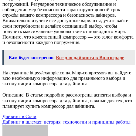
погружений. Регулярное техническое обслуживание и
соблюдение мер безопасности гарантируют долгий срок
службы вашего компрессора и безопасность дайверов.
Внимательно изучите все доступные варианты‚ учитывайте
свои потребности и делайте осознанный выбор‚ чтобы
получить максимальное удовольствие от подводного мира.
Помните‚ что качественный компрессор — это залог комфорта
и безопасности каждого погружения.
Вам будет интересно
Все для дайвинга в Волгограде
На странице https://example.com/diving-compressors вы найдете
всю необходимую информацию для правильного выбора и
эксплуатации компрессора для дайвинга.
Описание⁚ В статье подробно рассмотрены аспекты выбора и
эксплуатации компрессора для дайвинга‚ важные для тех‚ кто
планирует купить компрессор для дайвинга.
Навигация
Дайвинг в Сочи
Дайвинг в шлемах: история, технологии и принципы работы
по
записям