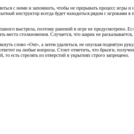
ться с ними и запомнить, чтобы не прерывать процесс игры и не
ный инструктор всегда будет находиться рядом с игроками в п
ного выстрела, поэтому ранений в игре не предусмотрено. Если
 место столкновения. Случается, что шарик не раскалывается, а
кнуть слово «Out», а затем удалиться, не опуская поднятую рук
тветит на любые вопросы. Стоит отметить, что брызги, получен
то есть стрелять из отверстий в укрытиях строго запрещено.