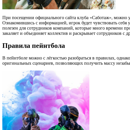
При посещении официального сайта клуба «Саботаж», можно узнать много новой и полезной информации, как для новичков, так и профессиональных любителей игры в пейнтбол.
Ознакомившись с информацией, игрок будет чувствовать себя у
полезен для сотрудников компаний, которые много времени про
закаляет и объединяет коллектив и раскрывает сотрудников с д
Правила пейнтбола
В пейнтболе можно с лёгкостью разобраться в правилах, одна
оригинальных сценариев, позволяющих получить массу незаб