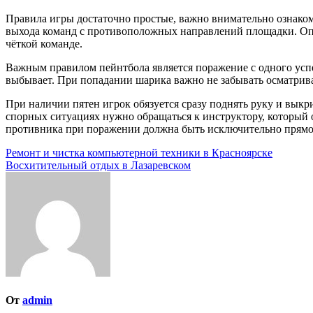
Правила игры достаточно простые, важно внимательно ознакоми
выхода команд с противоположных направлений площадки. Опыт
чёткой команде.
Важным правилом пейнтбола является поражение с одного успеш
выбывает. При попадании шарика важно не забывать осматривать
При наличии пятен игрок обязуется сразу поднять руку и выкри
спорных ситуациях нужно обращаться к инструктору, который о
противника при поражении должна быть исключительно прямой, 
Навигация
Ремонт и чистка компьютерной техники в Красноярске
Восхитительный отдых в Лазаревском
по
записям
От
admin