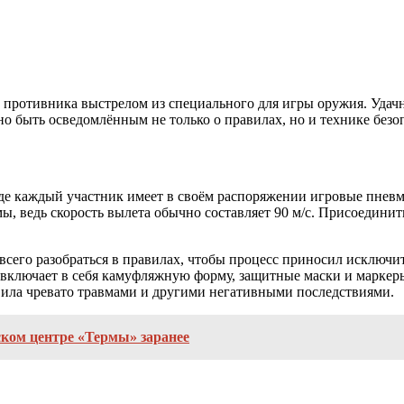
е противника выстрелом из специального для игры оружия. Удачн
но быть осведомлённым не только о правилах, но и технике безо
де каждый участник имеет в своём распоряжении игровые пневм
, ведь скорость вылета обычно составляет 90 м/с. Присоединит
всего разобраться в правилах, чтобы процесс приносил исключи
включает в себя камуфляжную форму, защитные маски и маркеры
вила чревато травмами и другими негативными последствиями.
ском центре «Термы» заранее