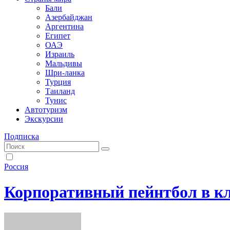
Бали
Азербайджан
Аргентина
Египет
ОАЭ
Израиль
Мальдивы
Шри-ланка
Турция
Таиланд
Тунис
Автотуризм
Экскурсии
Подписка
Россия
Корпоративный пейнтбол в к