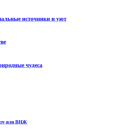
мальные источники и уют
тве
риродные чудеса
визу или ВНЖ