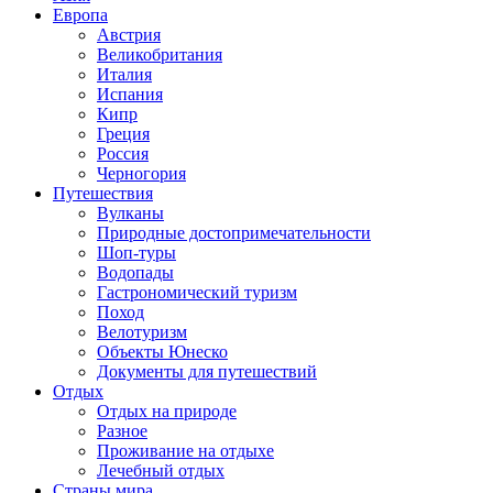
Европа
Австрия
Великобритания
Италия
Испания
Кипр
Греция
Россия
Черногория
Путешествия
Вулканы
Природные достопримечательности
Шоп-туры
Водопады
Гастрономический туризм
Поход
Велотуризм
Объекты Юнеско
Документы для путешествий
Отдых
Отдых на природе
Разное
Проживание на отдыхе
Лечебный отдых
Страны мира