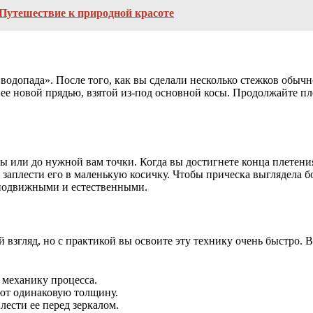
 Путешествие к природной красоте
«водопада». После того, как вы сделали несколько стежков обы
е ее новой прядью, взятой из-под основной косы. Продолжайте п
ы или до нужной вам точки. Когда вы достигнете конца плетени
заплести его в маленькую косичку. Чтобы прическа выглядела бо
ь подвижными и естественными.
взгляд, но с практикой вы освоите эту технику очень быстро. В
 механику процесса.
еют одинаковую толщину.
лести ее перед зеркалом.