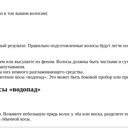
и в тон вашим волосам)
и
ый результат. Правильно подготовленные волосы будут легче под
тем или высушите их феном. Волосы должны быть чистыми и су
запутывания.
а них немного разглаживающего средства.
плетение косы «водопад». Это может быть боковой пробор или п
сы «водопад»
. Возьмите небольшую прядь волос у лба или виска, разделите е
в обычной косы.