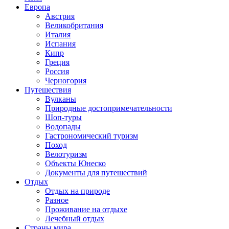
Европа
Австрия
Великобритания
Италия
Испания
Кипр
Греция
Россия
Черногория
Путешествия
Вулканы
Природные достопримечательности
Шоп-туры
Водопады
Гастрономический туризм
Поход
Велотуризм
Объекты Юнеско
Документы для путешествий
Отдых
Отдых на природе
Разное
Проживание на отдыхе
Лечебный отдых
Страны мира