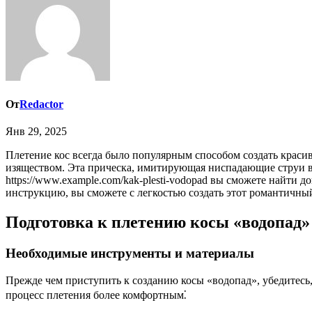
От
Redactor
Янв 29, 2025
Плетение кос всегда было популярным способом создать красивую и стильную прическу. Особенно выделяется среди множества вариантов коса «водопад», очаровывающая своей легкостью и
изяществом. Эта прическа, имитирующая ниспадающие струи в
https://www.example.com/kak-plesti-vodopad вы сможете найти
инструкцию, вы сможете с легкостью создать этот романтичный
Подготовка к плетению косы «водопад»
Необходимые инструменты и материалы
Прежде чем приступить к созданию косы «водопад», убедитесь,
процесс плетения более комфортным⁚