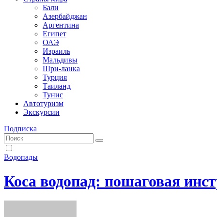
Бали
Азербайджан
Аргентина
Египет
ОАЭ
Израиль
Мальдивы
Шри-ланка
Турция
Таиланд
Тунис
Автотуризм
Экскурсии
Подписка
Водопады
Коса водопад: пошаговая инс