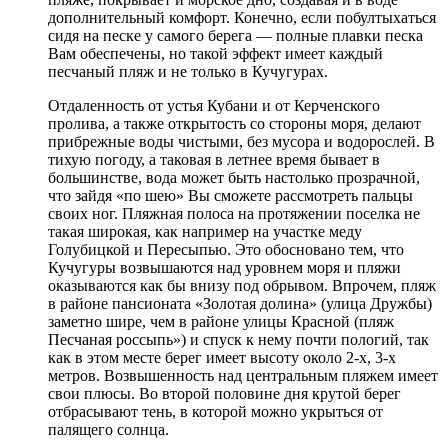
дополнительный комфорт. Конечно, если побултыхаться
сидя на песке у самого берега — полные плавки песка
Вам обеспечены, но такой эффект имеет каждый
песчаный пляж и не только в Кучугурах.
Отдаленность от устья Кубани и от Керченского
пролива, а также открытость со стороны моря, делают
прибрежные воды чистыми, без мусора и водорослей. В
тихую погоду, а таковая в летнее время бывает в
большинстве, вода может быть настолько прозрачной,
что зайдя «по шею» Вы сможете рассмотреть пальцы
своих ног. Пляжная полоса на протяжении поселка не
такая широкая, как например на участке меду
Голубицкой и Пересыпью. Это обосновано тем, что
Кучугуры возвышаются над уровнем моря и пляжи
оказываются как бы внизу под обрывом. Впрочем, пляж
в районе пансионата «Золотая долина» (улица Дружбы)
заметно шире, чем в районе улицы Красной (пляж
Песчаная россыпь») и спуск к нему почти пологий, так
как в этом месте берег имеет высоту около 2-х, 3-х
метров. Возвышенность над центральным пляжем имеет
свои плюсы. Во второй половине дня крутой берег
отбрасывают тень, в которой можно укрыться от
палящего солнца.