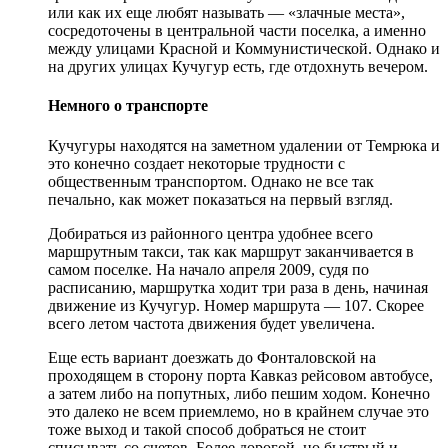
или как их еще любят называть — «злачные места»,
сосредоточены в центральной части поселка, а именно
между улицами Красной и Коммунистической. Однако и
на других улицах Кучугур есть, где отдохнуть вечером.
Немного о транспорте
Кучугуры находятся на заметном удалении от Темрюка и
это конечно создает некоторые трудности с
общественным транспортом. Однако не все так
печально, как может показаться на первый взгляд.
Добираться из районного центра удобнее всего
маршрутным такси, так как маршрут заканчивается в
самом поселке. На начало апреля 2009, судя по
расписанию, маршрутка ходит три раза в день, начиная
движение из Кучугур. Номер маршрута — 107. Скорее
всего летом частота движения будет увеличена.
Еще есть вариант доезжать до Фонталовской на
проходящем в сторону порта Кавказ рейсовом автобусе,
а затем либо на попутных, либо пешим ходом. Конечно
это далеко не всем приемлемо, но в крайнем случае это
тоже выход и такой способ добраться не стоит
списывать со счетов. Более дорогой, но быстрый и