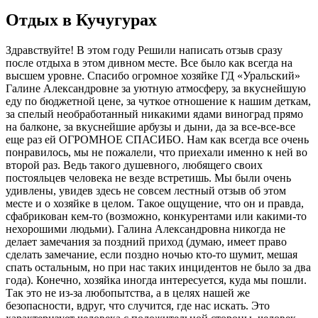
Отдых в Кучугурах
Здравствуйте! В этом году Решили написать отзыв сразу
после отдыха в этом дивном месте. Все было как всегда на
высшем уровне. Спасибо огромное хозяйке ГД «Уральский»
Галине Александровне за уютную атмосферу, за вкуснейшую
еду по бюджетной цене, за чуткое отношение к нашим деткам,
за спелый необработанный никакими ядами виноград прямо
на балконе, за вкуснейшие арбузы и дыни, да за все-все-все
еще раз ей ОГРОМНОЕ СПАСИБО. Нам как всегда все очень
понравилось, мы не пожалели, что приехали именно к ней во
второй раз. Ведь такого душевного, любящего своих
постояльцев человека не везде встретишь. Мы были очень
удивлены, увидев здесь не совсем лестный отзыв об этом
месте и о хозяйке в целом. Такое ощущение, что он и правда,
сфабрикован кем-то (возможно, конкурентами или какими-то
нехорошими людьми). Галина Александровна никогда не
делает замечания за поздний приход (думаю, имеет право
сделать замечание, если поздно ночью кто-то шумит, мешая
спать остальным, но при нас таких инцидентов не было за два
года). Конечно, хозяйка иногда интересуется, куда мы пошли.
Так это не из-за любопытства, а в целях нашей же
безопасности, вдруг, что случится, где нас искать. Это