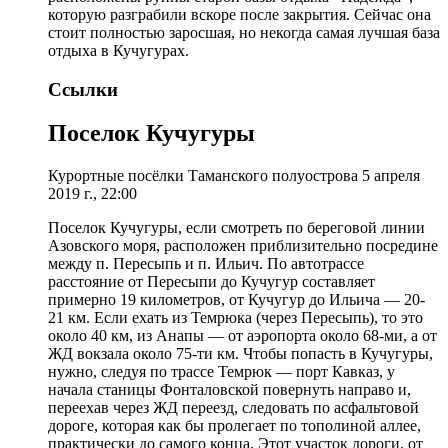
которую разграбили вскоре после закрытия. Сейчас она
стоит полностью заросшая, но некогда самая лучшая база
отдыха в Кучугурах.
Ссылки
Поселок Кучугуры
Курортные посёлки Таманского полуострова 5 апреля
2019 г., 22:00
Поселок Кучугуры, если смотреть по береговой линии
Азовского моря, расположен приблизительно посредине
между п. Пересыпь и п. Ильич. По автотрассе
расстояние от Пересыпи до Кучугур составляет
примерно 19 километров, от Кучугур до Ильича — 20-
21 км. Если ехать из Темрюка (через Пересыпь), то это
около 40 км, из Анапы — от аэропорта около 68-ми, а от
ЖД вокзала около 75-ти км. Чтобы попасть в Кучугуры,
нужно, следуя по трассе Темрюк — порт Кавказ, у
начала станицы Фонталовской повернуть направо и,
переехав через ЖД переезд, следовать по асфальтовой
дороге, которая как бы пролегает по тополиной аллее,
практически до самого конца. Этот участок дороги, от