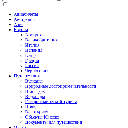
Авиабилеты
Австралия
Азия
Европа
Австрия
Великобритания
Италия
Испания
Кипр
Греция
Россия
Черногория
Путешествия
Вулканы
Природные достопримечательности
Шоп-туры
Водопады
Гастрономический туризм
Поход
Велотуризм
Объекты Юнеско
Документы для путешествий
Отдых