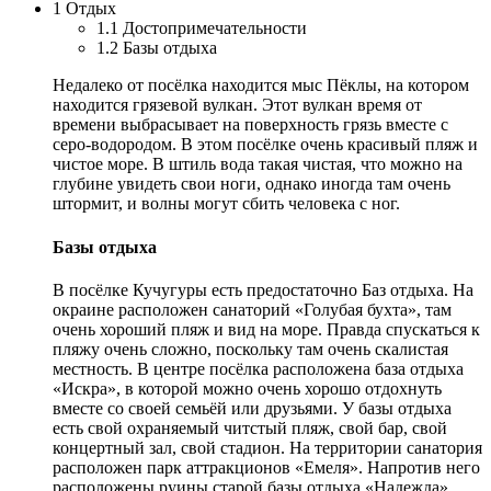
1 Отдых
1.1 Достопримечательности
1.2 Базы отдыха
Недалеко от посёлка находится мыс Пёклы, на котором
находится грязевой вулкан. Этот вулкан время от
времени выбрасывает на поверхность грязь вместе с
серо-водородом. В этом посёлке очень красивый пляж и
чистое море. В штиль вода такая чистая, что можно на
глубине увидеть свои ноги, однако иногда там очень
штормит, и волны могут сбить человека с ног.
Базы отдыха
В посёлке Кучугуры есть предостаточно Баз отдыха. На
окраине расположен санаторий «Голубая бухта», там
очень хороший пляж и вид на море. Правда спускаться к
пляжу очень сложно, поскольку там очень скалистая
местность. В центре посёлка расположена база отдыха
«Искра», в которой можно очень хорошо отдохнуть
вместе со своей семьёй или друзьями. У базы отдыха
есть свой охраняемый читстый пляж, свой бар, свой
концертный зал, свой стадион. На территории санатория
расположен парк аттракционов «Емеля». Напротив него
расположены руины старой базы отдыха «Надежда»,