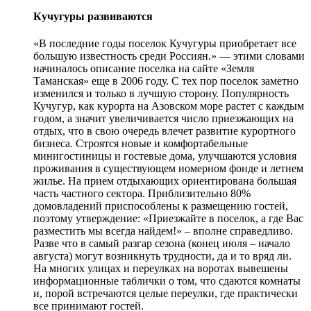
Кучугуры развиваются
«В последние годы поселок Кучугуры приобретает все
большую известность среди Россиян.» — этими словами
начиналось описание поселка на сайте «Земля
Таманская» еще в 2006 году. С тех пор поселок заметно
изменился и только в лучшую сторону. Популярность
Кучугур, как курорта на Азовском море растет с каждым
годом, а значит увеличивается число приезжающих на
отдых, что в свою очередь влечет развитие курортного
бизнеса. Строятся новые и комфортабельные
минигостиницы и гостевые дома, улучшаются условия
проживания в существующем номерном фонде и летнем
жилье. На прием отдыхающих ориентирована большая
часть частного сектора. Приблизительно 80%
домовладений приспособлены к размещению гостей,
поэтому утверждение: «Приезжайте в поселок, а где Вас
разместить мы всегда найдем!» – вполне справедливо.
Разве что в самый разгар сезона (конец июля – начало
августа) могут возникнуть трудности, да и то вряд ли.
На многих улицах и переулках на воротах вывешены
информационные таблички о том, что сдаются комнаты
и, порой встречаются целые переулки, где практически
все принимают гостей.