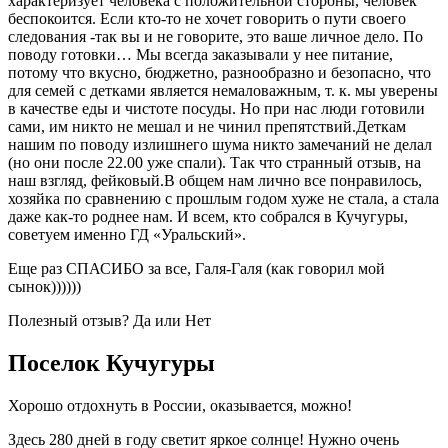
характеризует человека с положительной стороны, человек
беспокоится. Если кто-то не хочет говорить о пути своего
следования -так вы и не говорите, это ваше личное дело. По
поводу готовки… Мы всегда заказывали у нее питание,
потому что вкусно, бюджетно, разнообразно и безопасно, что
для семей с детками является немаловажным, т. к. мы уверены
в качестве еды и чистоте посуды. Но при нас люди готовили
сами, им никто не мешал и не чинил препятствий.Деткам
нашим по поводу излишнего шума никто замечаний не делал
(но они после 22.00 уже спали). Так что странный отзыв, на
наш взгляд, фейковый.В общем нам лично все понравилось,
хозяйка по сравнению с прошлым годом хуже не стала, а стала
даже как-то роднее нам. И всем, кто собрался в Кучугуры,
советуем именно ГД «Уральский».
Еще раз СПАСИБО за все, Галя-Галя (как говорил мой
сынок))))))
Полезный отзыв? Да или Нет
Поселок Кучугуры
Хорошо отдохнуть в России, оказывается, можно!
Здесь 280 дней в году светит яркое солнце! Нужно очень