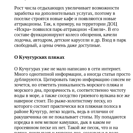
Рост числа отдыхающих увеличивает возможности
заработка на дополнительных услугах, поэтому в
поселке строятся новые кафе и появляются новые
аттракционы. Так, к примеру, на территории ДОЦ
«Искра» появился парк-аттракцион «Емеля». В его
составе функционируют колесо обозрения, качели
лодочка, автодром, детские карусели и др. Вход в парк
свободный, а цены очень даже доступные.
О Кучугурских пляжах
О Кучугурах уже не мало написано в сети интернет.
Много однотипной информации, а иногда статьи просто
дублируются. Цитировать такую информацию совсем не
хочется, но отметить уникальность морского пляжа и
морского дна, прозрачность и, соответственно чистоту
воды в море, а также соседство грязевого вулкана все же
наверное стоит. По рыже-золотистому песку, из
которого состоит практически вся пляжная полоса в
районе Кучугур, легко ходить, ведь в отличии от
ракушечника он не покалывает стопы. Ну попадаются
изредка в нем мелкие камушки, дык в каком не
просеянном песке их нет. Такой же песок, что и на
пляже, покрывает и морское дно, создавая и в воде