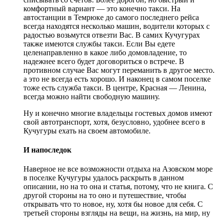
комфортный вариант — это конечно такси. На
автостанции в Темрюке до самого последнего рейса
всегда находятся несколько машин, водители которых с
радостью возьмутся отвезти Вас. В самих Кучугурах
также имеются службы такси. Если Вы едете
целенаправленно в какое либо домовладение, то
надежнее всего будет договориться о встрече. В
противном случае Вас могут переманить в другое место.
а это не всегда есть хорошо. И наконец в самом поселке
тоже есть служба такси. В центре, Красная — Ленина,
всегда можно найти свободную машину.
Ну и конечно многие владельцы гостевых домов имеют
свой автотранспорт, хотя, безусловно, удобнее всего в
Кучугуры ехать на своем автомобиле.
И напоследок
Наверное не все возможности отдыха на Азовском море
в поселке Кучугуры удалось раскрыть в данном
описании, но на то она и статья, потому, что не книга. С
другой стороны на то оно и путешествие, чтобы
открывать что то новое, ну, хотя бы новое для себя. С
третьей стороны взгляды на вещи, на жизнь, на мир, ну