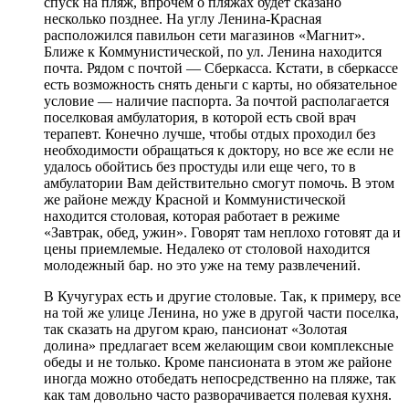
спуск на пляж, впрочем о пляжах будет сказано
несколько позднее. На углу Ленина-Красная
расположился павильон сети магазинов «Магнит».
Ближе к Коммунистической, по ул. Ленина находится
почта. Рядом с почтой — Сберкасса. Кстати, в сберкассе
есть возможность снять деньги с карты, но обязательное
условие — наличие паспорта. За почтой располагается
поселковая амбулатория, в которой есть свой врач
терапевт. Конечно лучше, чтобы отдых проходил без
необходимости обращаться к доктору, но все же если не
удалось обойтись без простуды или еще чего, то в
амбулатории Вам действительно смогут помочь. В этом
же районе между Красной и Коммунистической
находится столовая, которая работает в режиме
«Завтрак, обед, ужин». Говорят там неплохо готовят да и
цены приемлемые. Недалеко от столовой находится
молодежный бар. но это уже на тему развлечений.
В Кучугурах есть и другие столовые. Так, к примеру, все
на той же улице Ленина, но уже в другой части поселка,
так сказать на другом краю, пансионат «Золотая
долина» предлагает всем желающим свои комплексные
обеды и не только. Кроме пансионата в этом же районе
иногда можно отобедать непосредственно на пляже, так
как там довольно часто разворачивается полевая кухня.