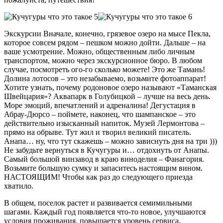
Экскурсии Вначале, конечно, грязевое озеро на мысе Пекла,
которое совсем рядом – пешком можно дойти. Дальше – на
ваше усмотрение. Можно, общественным либо личным
транспортом, можно через экскурсионное бюро. В любом
случае, посмотреть ого-го сколько можете! Это же Тамань!
Долина лотосов – это незабываемо, возьмите фотоаппарат!
Хотите узнать, почему родоновое озеро называют «Таманская
Швейцария»? Аквапарк в Голубицкой – лучше на весь день.
Море эмоций, впечатлений и адреналина! Дегустация в
Абрау-Дюрсо – поймете, наконец, что шампанское – это
действительно изысканный напиток. Музей Лермонтова –
прямо на обрыве. Тут жил и творил великий писатель.
Анапа… ну, что тут скажешь – можно зависнуть дня на три )))
Не забудьте вернуться в Кучугуры и… отдохнуть от Анапы.
Самый большой винзавод в краю виноделия – Фанагория.
Возьмите большую сумку и запаситесь настоящим вином.
НАСТОЯЩИМ! Чтобы как раз до следующего приезда
хватило.
В общем, поселок растет и развивается семимильными
шагами. Каждый год появляется что-то новое, улучшаются
условия проживания, повышается уровень сервиса.