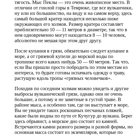
тягость. Мыс Пеклы — это очень живописное место. В
отличии от гнилой горы в Темрюке, где все вулканчики,
ну или их большинство, на виду и на самом верху, здесь
самый большой кратер находится несколько ниже
окружающих его холмов. Размер кратера составляет
приблизительно 10 — 11 метров в диаметре, так что в
нем одновременно могут находиться 8 — 10 человек,
абсолютно не мешая при этом друг другу.
После купания в грязи, обязательно следует купание в
море, а от грязевой купели до морской воды по
тропинке всего каких нибудь 50 — 60 метров. Так что,
если Вы пришли просто побродить по этим местам из
интереса, то будьте готовы испачкать одежду о траву,
растущую вдоль тропы «грязных человечков».
Походив по соседним холмам можно увидеть и другие
выбросы вулканической грязи, однако они не очень
большие, а потому и не заметные в густой траве. В
районе мыса, а особенно там, где он выступает в море,
Вы не увидите таких роскошных песчаных пляжей,
какие были видны по пути от Кучугур до вулкана. Берег
здесь обрывист, а морское дно состоит из камней.
Встречаются камни разного размера и разной формы, но
основная масса состоит из экземпляров, которые по