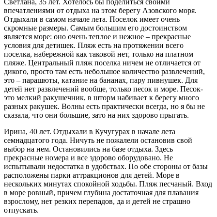
Светлана, 35 лет. Хотелось бы поделиться своими
впечатлениями от отдыха на этом берегу Азовского моря.
Отдыхали в самом начале лета. Поселок имеет очень
скромные размеры. Самым большим его достоинством
является море: оно очень теплое и нежное – прекрасные
условия для детишек. Пляж есть на протяжении всего
поселка, набережной как таковой нет, только на платном
пляже. Центральный пляж поселка ничем не отличается от
дикого, просто там есть небольшое количество развлечений,
это – парашюты, катание на бананах, пару пивнушек. Для
детей нет развлечений вообще, только песок и море. Песок-
это мелкий ракушечник, в шторм набивает к берегу много
разных ракушек. Волны есть практически всегда, но я бы не
сказала, что они большие, зато на них здорово прыгать.
Ирина, 40 лет. Отдыхали в Кучугурах в начале лета
семнадцатого года. Ничуть не пожалели остановив свой
выбор на нем. Остановились на базе отдыха. Здесь
прекрасные номера и все здорово оборудовано. Не
испытывали недостатка в удобствах. По обе стороны от базы
расположены парки аттракционов для детей. Море в
нескольких минутах спокойной ходьбы. Пляж песчаный. Вход
в море ровный, причем глубина достаточная для плавания
взрослому, нет резких перепадов, да и детей не страшно
отпускать.