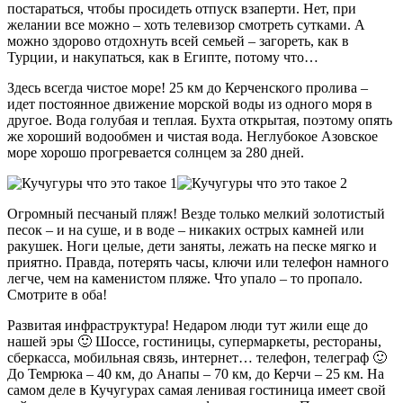
постараться, чтобы просидеть отпуск взаперти. Нет, при
желании все можно – хоть телевизор смотреть сутками. А
можно здорово отдохнуть всей семьей – загореть, как в
Турции, и накупаться, как в Египте, потому что…
Здесь всегда чистое море! 25 км до Керченского пролива –
идет постоянное движение морской воды из одного моря в
другое. Вода голубая и теплая. Бухта открытая, поэтому опять
же хороший водообмен и чистая вода. Неглубокое Азовское
море хорошо прогревается солнцем за 280 дней.
Огромный песчаный пляж! Везде только мелкий золотистый
песок – и на суше, и в воде – никаких острых камней или
ракушек. Ноги целые, дети заняты, лежать на песке мягко и
приятно. Правда, потерять часы, ключи или телефон намного
легче, чем на каменистом пляже. Что упало – то пропало.
Смотрите в оба!
Развитая инфраструктура! Недаром люди тут жили еще до
нашей эры 🙂 Шоссе, гостиницы, супермаркеты, рестораны,
сберкасса, мобильная связь, интернет… телефон, телеграф 🙂
До Темрюка – 40 км, до Анапы – 70 км, до Керчи – 25 км. На
самом деле в Кучугурах самая ленивая гостиница имеет свой