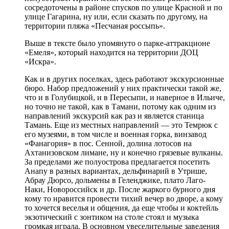
сосредоточены в районе спусков по улице Красной и по
улице Гагарина, ну или, если сказать по другому, на
территории пляжа «Песчаная россыпь».
Выше в тексте было упомянуто о парке-аттракционе
«Емеля», который находится на территории ДОЦ
«Искра».
Как и в других поселках, здесь работают экскурсионные
бюро. Набор предложений у них практически такой же,
что и в Голубицкой, и в Пересыпи, и наверное в Ильиче,
но точно не такой, как в Тамани, потому как одним из
направлений экскурсий как раз и является станица
Тамань. Еще из местных направлений — это Темрюк с
его музеями, в том числе и военная горка, винзавод
«Фанагория» в пос. Сенной, долина лотосов на
Ахтанизовском лимане, ну и конечно грязевые вулканы.
За пределами же полуострова предлагается посетить
Анапу в разных вариантах, дельфинарий в Утрише,
Абрау Дюрсо, дольмены в Геленджике, плато Лаго-
Наки, Новороссийск и др. После жаркого бурного дня
кому то нравится провести тихий вечер во дворе, а кому
то хочется веселья и общения, да еще чтобы и коктейль
экзотический с зонтиком на столе стоял и музыка
громкая играла. В основном увеселительные заведения