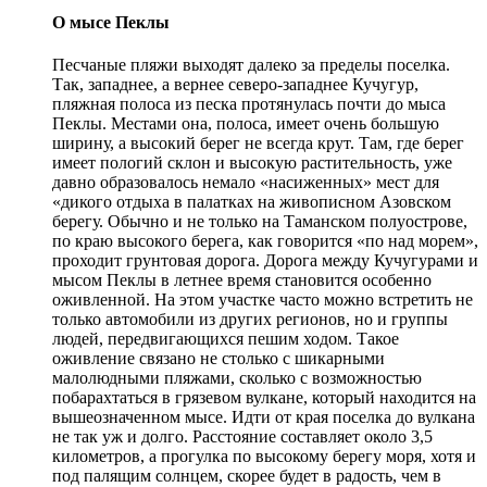
О мысе Пеклы
Песчаные пляжи выходят далеко за пределы поселка.
Так, западнее, а вернее северо-западнее Кучугур,
пляжная полоса из песка протянулась почти до мыса
Пеклы. Местами она, полоса, имеет очень большую
ширину, а высокий берег не всегда крут. Там, где берег
имеет пологий склон и высокую растительность, уже
давно образовалось немало «насиженных» мест для
«дикого отдыха в палатках на живописном Азовском
берегу. Обычно и не только на Таманском полуострове,
по краю высокого берега, как говорится «по над морем»,
проходит грунтовая дорога. Дорога между Кучугурами и
мысом Пеклы в летнее время становится особенно
оживленной. На этом участке часто можно встретить не
только автомобили из других регионов, но и группы
людей, передвигающихся пешим ходом. Такое
оживление связано не столько с шикарными
малолюдными пляжами, сколько с возможностью
побарахтаться в грязевом вулкане, который находится на
вышеозначенном мысе. Идти от края поселка до вулкана
не так уж и долго. Расстояние составляет около 3,5
километров, а прогулка по высокому берегу моря, хотя и
под палящим солнцем, скорее будет в радость, чем в