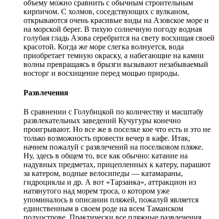
объему можно сравнить с обычным строительным
кирпичом. С холмов, соседствующих с вулканом,
открываются очень красивые виды на Азовское море и
на морской берег. В тихую солнечную погоду водная
голубая гладь Азова серебрится на свету восхищая своей
красотой. Когда же море слегка волнуется, вода
приобретает темную окраску, а набегающие на камни
волны превращаясь в брызги вызывают незабываемый
восторг и восхищение перед мощью природы.
Развлечения
В сравнении с Голубицкой по количеству и масштабу
развлекательных заведений Кучугуры конечно
проигрывают. Но все же в поселке кое что есть и это не
только возможность провести вечер в кафе. Итак,
начнем пожалуй с развлечений на поселковом пляже.
Ну, здесь в общем то, все как обычно: катание на
надувных предметах, прицепленных к катеру, парашют
за катером, водные велосипеды — катамараны,
гидроциклы и др. А вот «Тарзанка», аттракцион из
натянутого над морем троса, о котором уже
упоминалось в описании пляжей, пожалуй является
единственным в своем роде на всем Таманском
полуострове. Практически все пляжные развлечения