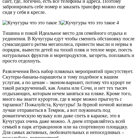
сайт, где, логично, есть все телефоны и адреса. Поэтому
забронировать себе номер и заказать трансфер можно еще
сидя у себя в кресле.
Тишина и покой Идеальное место для семейного отдыха и
уединения. В Кучугуры едут чтобы сменить обстановку после
сумасшедшего ритма мегаполиса, привести мысли и нервы в
порядок, вывести детей на тихий пляж и теплое море, поесть
натуральных фруктов и морепродуктов, загореть, поплавать и
просто отдохнуть.
Развлечения Весь набор пляжных мероприятий присутствует.
Скутеры-бананы-парашюты и тому подобное к вашим
услугам, а по ценам – эконом-вариант, потому что курорт не
такой раскрученный, как Анапа или Сочи, и нет тех тысяч
отдыхающих, которым нечем заняться на пляже. Кроме того,
много вы знаете курортов, где в море можно прыгнуть с
тарзанки? Пожалуйста, Кучугуры! За бурной ночной жизнью
лучше отправиться в Темрюк, а вот поужинать под
романтическую музыку или даже спеть в караоке, это в
Кучугурах очень даже можно. А днем отправляйтесь всей
семьей в парк аттракционов или на спортивную площадку.
Для самых активных, любознательных и непоседливых –
пожалуйста, путешествия!