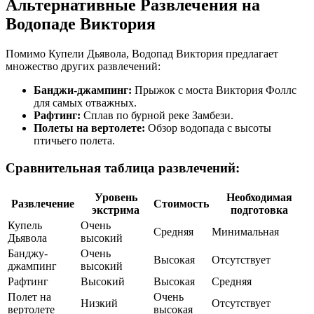
Альтернативные Развлечения на
Водопаде Виктория
Помимо Купели Дьявола, Водопад Виктория предлагает
множество других развлечений:
Банджи-джампинг:
Прыжок с моста Виктория Фоллс
для самых отважных.
Рафтинг:
Сплав по бурной реке Замбези.
Полеты на вертолете:
Обзор водопада с высоты
птичьего полета.
Сравнительная таблица развлечений:
Уровень
Необходимая
Развлечение
Стоимость
экстрима
подготовка
Купель
Очень
Средняя
Минимальная
Дьявола
высокий
Банджу-
Очень
Высокая
Отсутствует
джампинг
высокий
Рафтинг
Высокий
Высокая
Средняя
Полет на
Очень
Низкий
Отсутствует
вертолете
высокая