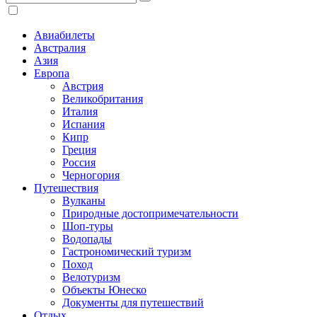
Авиабилеты
Австралия
Азия
Европа
Австрия
Великобритания
Италия
Испания
Кипр
Греция
Россия
Черногория
Путешествия
Вулканы
Природные достопримечательности
Шоп-туры
Водопады
Гастрономический туризм
Поход
Велотуризм
Объекты Юнеско
Документы для путешествий
Отдых