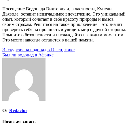
Посещение Водопада Виктория и, в частности, Купели
Дьявола, оставит неизгладимое впечатление. Это уникальный
опыт, который сочетает в себе красоту природы и вызов
своим страхам. Решиться на такое приключение – это значит
проверить себя на прочность и увидеть мир с другой стороны.
Помните о безопасности и наслаждайтесь каждым моментом.
Это место навсегда останется в вашей памяти.
Навигация
Экскурсия на водопад в Геленджике
Был ли водопад в Африке
по
записям
От
Redactor
Похожая запись