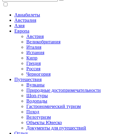
Авиабилеты
Австралия
Азия
Европа
Австрия
Великобритания
Италия
Испания
Кипр
Греция
Россия
Черногория
Путешествия
Вулканы
Природные достопримечательности
Шоп-туры
Водопады
Гастрономический туризм
Поход
Велотуризм
Объекты Юнеско
Документы для путешествий
Отдых