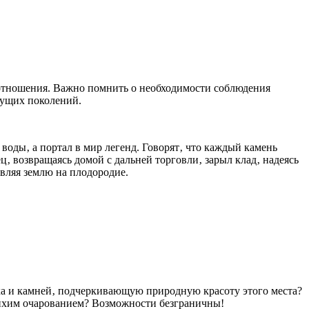
отношения. Важно помнить о необходимости соблюдения
удущих поколений.
 воды‚ а портал в мир легенд. Говорят‚ что каждый камень
ц‚ возвращаясь домой с дальней торговли‚ зарыл клад‚ надеясь
овляя землю на плодородие.
мха и камней‚ подчеркивающую природную красоту этого места?
тихим очарованием? Возможности безграничны!