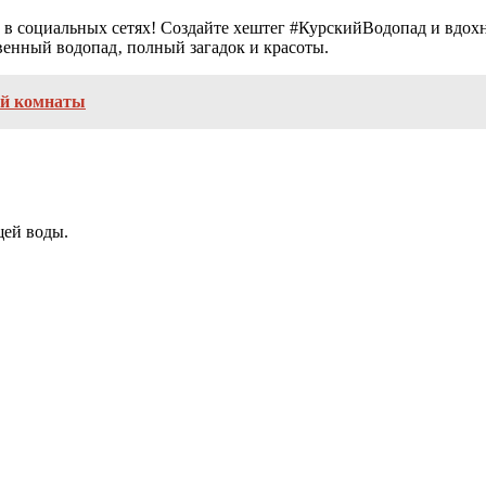
 в социальных сетях! Создайте хештег #КурскийВодопад и вдох
твенный водопад‚ полный загадок и красоты.
ой комнаты
щей воды.