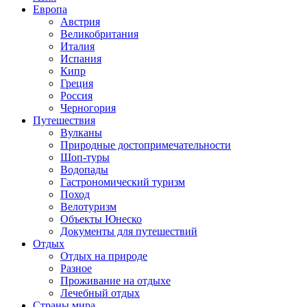
Европа
Австрия
Великобритания
Италия
Испания
Кипр
Греция
Россия
Черногория
Путешествия
Вулканы
Природные достопримечательности
Шоп-туры
Водопады
Гастрономический туризм
Поход
Велотуризм
Объекты Юнеско
Документы для путешествий
Отдых
Отдых на природе
Разное
Проживание на отдыхе
Лечебный отдых
Страны мира