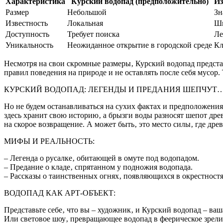
Характеристика
Курский водопад (предположительно)
Из
Размер
Небольшой
Зн
Известность
Локальная
Ши
Доступность
Требует поиска
Ле
Уникальность
Неожиданное открытие в городской среде
Кл
Несмотря на свои скромные размеры‚ Курский водопад предст
правил поведения на природе и не оставлять после себя мусор
КУРСКИЙ ВОДОПАД: ЛЕГЕНДЫ И ПРЕДАНИЯ ШЕПЧУТ
Но не будем останавливаться на сухих фактах и предположениях
здесь хранит свою историю‚ а брызги воды разносят шепот дре
на скорое возвращение. А может быть‚ это место силы‚ где др
МИФЫ И РЕАЛЬНОСТЬ:
– Легенда о русалке‚ обитающей в омуте под водопадом.
– Предание о кладе‚ спрятанном у подножия водопада.
– Рассказы о таинственных огнях‚ появляющихся в окрестност
ВОДОПАД КАК АРТ-ОБЪЕКТ:
Представьте себе‚ что вы – художник‚ и Курский водопад – ва
Или световое шоу‚ превращающее водопад в феерическое зрел