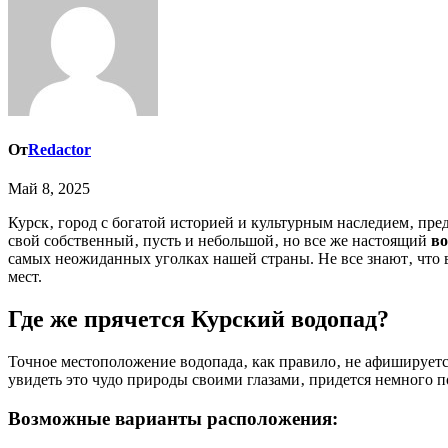
От
Redactor
Май 8, 2025
Курск‚ город с богатой историей и культурным наследием‚ предстает перед нами в новом‚ неожиданном свете. Оказывается‚ даже здесь‚ вдали от горных вершин и бурных рек‚ можно найти
свой собственный‚ пусть и небольшой‚ но все же настоящий
во
самых неожиданных уголках нашей страны. Не все знают‚ что 
мест.
Где же прячется Курский водопад?
Точное местоположение водопада‚ как правило‚ не афишируетс
увидеть это чудо природы своими глазами‚ придется немного п
Возможные варианты расположения: