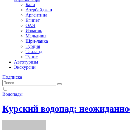
Бали
Азербайджан
Аргентина
Египет
ОАЭ
Израиль
Мальдивы
Шри-ланка
Турция
Таиланд
Тунис
Автотуризм
Экскурсии
Подписка
Водопады
Курский водопад: неожиданное