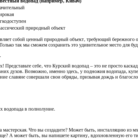
вестный водопад (например‚ Кивач)
ачительный
рокая
гкодоступен
ассический природный объект
авляет собой ценный природный объект‚ требующий бережного 
. Только так мы сможем сохранить это удивительное место для б
…
! Представьте себе‚ что Курский водопад – это не просто каскад
вних духов. Возможно‚ именно здесь‚ у подножия водопада‚ купе
евние славяне совершали свои обряды‚ призывая дождь и благосл
ях водопада в полнолуние.
ша мастерская. Что вы создадите? Может быть‚ инсталляцию из 
ище? А может быть‚ вы напишете картину‚ вдохновленную его 