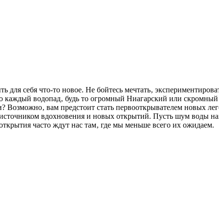
ть для себя что-то новое. Не бойтесь мечтать‚ экспериментиров
что каждый водопад‚ будь то огромный Ниагарский или скромный
ли? Возможно‚ вам предстоит стать первооткрывателем новых ле
с источником вдохновения и новых открытий. Пусть шум воды на
ткрытия часто ждут нас там‚ где мы меньше всего их ожидаем.