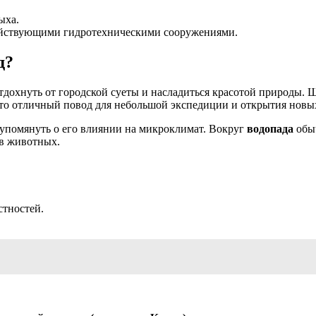
ыха.
йствующими гидротехническими сооружениями.
д?
отдохнуть от городской суеты и насладиться красотой природы.
это отличный повод для небольшой экспедиции и открытия новы
о упомянуть о его влиянии на микроклимат. Вокруг
водопада
обыч
ов животных.
стностей.