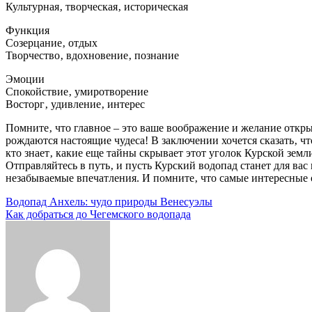
Культурная‚ творческая‚ историческая
Функция
Созерцание‚ отдых
Творчество‚ вдохновение‚ познание
Эмоции
Спокойствие‚ умиротворение
Восторг‚ удивление‚ интерес
Помните‚ что главное – это ваше воображение и желание откры
рождаются настоящие чудеса! В заключении хочется сказать‚ 
кто знает‚ какие еще тайны скрывает этот уголок Курской зем
Отправляйтесь в путь‚ и пусть Курский водопад станет для ва
незабываемые впечатления. И помните‚ что самые интересные о
Навигация
Водопад Анхель: чудо природы Венесуэлы
Как добраться до Чегемского водопада
по
записям