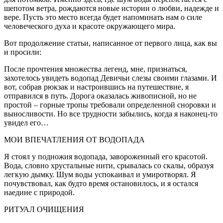
шепотом ветра, рождаются новые истории о любви, надежде и
вере. Пусть это место всегда будет напоминать нам о силе
человеческого духа и красоте окружающего мира.
Вот продолжение статьи, написанное от первого лица, как вы
и просили:
После прочтения множества легенд, мне, признаться,
захотелось увидеть водопад Девичьи слезы своими глазами. И
вот, собрав рюкзак и настроившись на путешествие, я
отправился в путь. Дорога оказалась живописной, но не
простой – горные тропы требовали определенной сноровки и
выносливости. Но все трудности забылись, когда я наконец-то
увидел его…
МОИ ВПЕЧАТЛЕНИЯ ОТ ВОДОПАДА
Я стоял у подножия водопада, завороженный его красотой.
Вода, словно хрустальные нити, срывалась со скалы, образуя
легкую дымку. Шум воды успокаивал и умиротворял. Я
почувствовал, как будто время остановилось, и я остался
наедине с природой.
РИТУАЛ ОЧИЩЕНИЯ