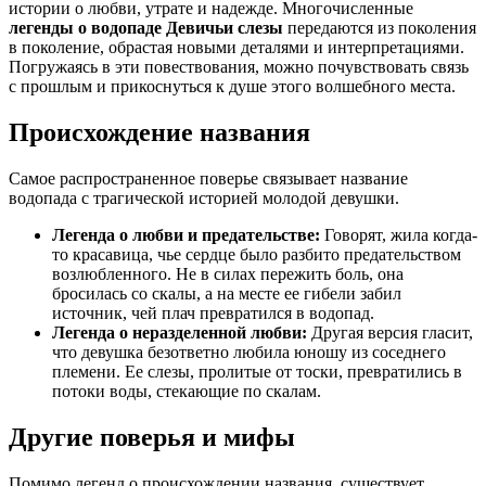
истории о любви, утрате и надежде. Многочисленные
легенды о водопаде Девичьи слезы
передаются из поколения
в поколение, обрастая новыми деталями и интерпретациями.
Погружаясь в эти повествования, можно почувствовать связь
с прошлым и прикоснуться к душе этого волшебного места.
Происхождение названия
Самое распространенное поверье связывает название
водопада с трагической историей молодой девушки.
Легенда о любви и предательстве:
Говорят, жила когда-
то красавица, чье сердце было разбито предательством
возлюбленного. Не в силах пережить боль, она
бросилась со скалы, а на месте ее гибели забил
источник, чей плач превратился в водопад.
Легенда о неразделенной любви:
Другая версия гласит,
что девушка безответно любила юношу из соседнего
племени. Ее слезы, пролитые от тоски, превратились в
потоки воды, стекающие по скалам.
Другие поверья и мифы
Помимо легенд о происхождении названия, существует