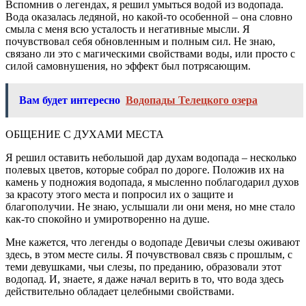
Вспомнив о легендах, я решил умыться водой из водопада.
Вода оказалась ледяной, но какой-то особенной – она словно
смыла с меня всю усталость и негативные мысли. Я
почувствовал себя обновленным и полным сил. Не знаю,
связано ли это с магическими свойствами воды, или просто с
силой самовнушения, но эффект был потрясающим.
Вам будет интересно
Водопады Телецкого озера
ОБЩЕНИЕ С ДУХАМИ МЕСТА
Я решил оставить небольшой дар духам водопада – несколько
полевых цветов, которые собрал по дороге. Положив их на
камень у подножия водопада, я мысленно поблагодарил духов
за красоту этого места и попросил их о защите и
благополучии. Не знаю, услышали ли они меня, но мне стало
как-то спокойно и умиротворенно на душе.
Мне кажется, что легенды о водопаде Девичьи слезы оживают
здесь, в этом месте силы. Я почувствовал связь с прошлым, с
теми девушками, чьи слезы, по преданию, образовали этот
водопад. И, знаете, я даже начал верить в то, что вода здесь
действительно обладает целебными свойствами.