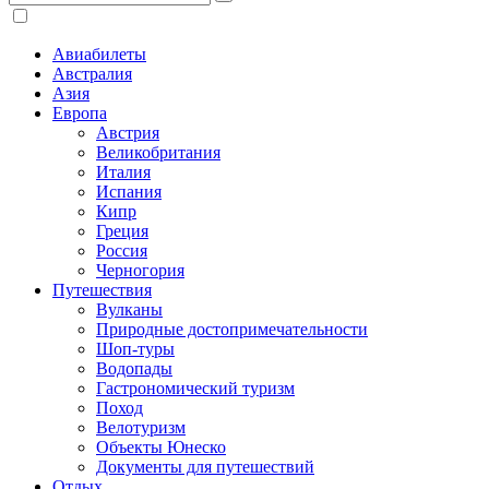
Авиабилеты
Австралия
Азия
Европа
Австрия
Великобритания
Италия
Испания
Кипр
Греция
Россия
Черногория
Путешествия
Вулканы
Природные достопримечательности
Шоп-туры
Водопады
Гастрономический туризм
Поход
Велотуризм
Объекты Юнеско
Документы для путешествий
Отдых