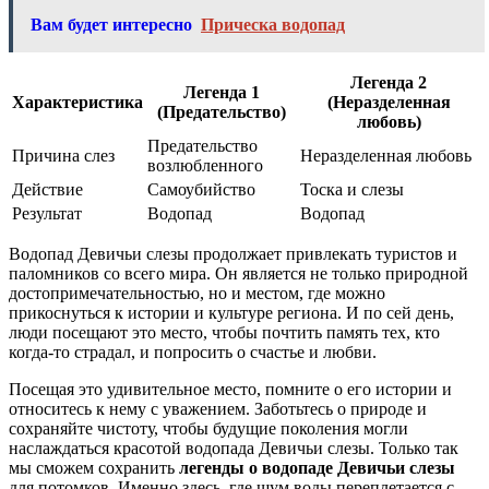
Вам будет интересно
Прическа водопад
Легенда 2
Легенда 1
Характеристика
(Неразделенная
(Предательство)
любовь)
Предательство
Причина слез
Неразделенная любовь
возлюбленного
Действие
Самоубийство
Тоска и слезы
Результат
Водопад
Водопад
Водопад Девичьи слезы продолжает привлекать туристов и
паломников со всего мира. Он является не только природной
достопримечательностью, но и местом, где можно
прикоснуться к истории и культуре региона. И по сей день,
люди посещают это место, чтобы почтить память тех, кто
когда-то страдал, и попросить о счастье и любви.
Посещая это удивительное место, помните о его истории и
относитесь к нему с уважением. Заботьтесь о природе и
сохраняйте чистоту, чтобы будущие поколения могли
наслаждаться красотой водопада Девичьи слезы. Только так
мы сможем сохранить
легенды о водопаде Девичьи слезы
для потомков. Именно здесь, где шум воды переплетается с