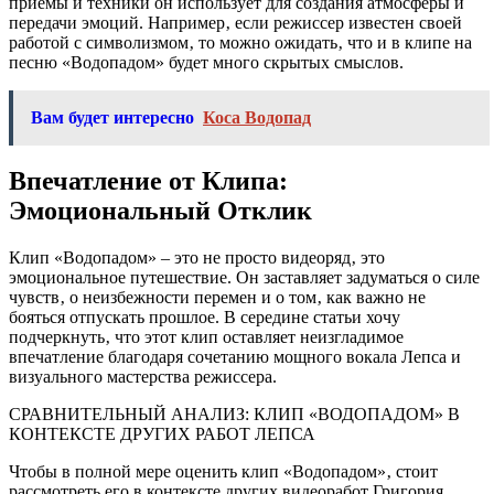
приемы и техники он использует для создания атмосферы и
передачи эмоций. Например‚ если режиссер известен своей
работой с символизмом‚ то можно ожидать‚ что и в клипе на
песню «Водопадом» будет много скрытых смыслов.
Вам будет интересно
Коса Водопад
Впечатление от Клипа:
Эмоциональный Отклик
Клип «Водопадом» – это не просто видеоряд‚ это
эмоциональное путешествие. Он заставляет задуматься о силе
чувств‚ о неизбежности перемен и о том‚ как важно не
бояться отпускать прошлое. В середине статьи хочу
подчеркнуть‚ что этот клип оставляет неизгладимое
впечатление благодаря сочетанию мощного вокала Лепса и
визуального мастерства режиссера.
СРАВНИТЕЛЬНЫЙ АНАЛИЗ: КЛИП «ВОДОПАДОМ» В
КОНТЕКСТЕ ДРУГИХ РАБОТ ЛЕПСА
Чтобы в полной мере оценить клип «Водопадом»‚ стоит
рассмотреть его в контексте других видеоработ Григория