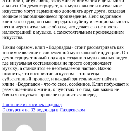
Этот клип‚ безусловно‚ заслуживает внимания и детального
анализа. Он демонстрирует‚ как музыкальное и визуальное
искусство могут гармонично дополнять друг друга‚ создавая
мощное и запоминающееся произведение. Лепс водопадом
клип кто создал‚ он смог передать глубину и эмоциональность
песни через визуальные образы‚ что делает его не просто
иллюстрацией к музыке‚ а самостоятельным произведением
искусства.
Таким образом‚ клип «Водопадом» стоит рассматривать как
значимое явление в современной музыкальной индустрии. Он
демонстрирует новый подход к созданию музыкальных видео‚
где визуальная составляющая не просто сопровождает
музыку‚ а становится ее неотъемлемой частью. Важно
помнить‚ что восприятие искусства – это всегда
субъективный процесс‚ и каждый зритель может найти в
клипе «Водопадом» что-то свое‚ особенное. Клип побуждает к
размышлениям о жизни‚ о чувствах и о том‚ как важно не
бояться отпускать прошлое и двигаться вперед.
Навигация
Плетение из косичек водопад
Экскурсия на 33 водопада в Лазаревском
по
записям