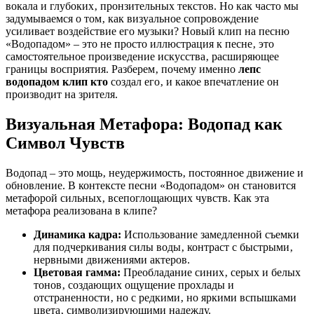
вокала и глубоких‚ пронзительных текстов. Но как часто мы
задумываемся о том‚ как визуальное сопровождение
усиливает воздействие его музыки? Новый клип на песню
«Водопадом» – это не просто иллюстрация к песне‚ это
самостоятельное произведение искусства‚ расширяющее
границы восприятия. Разберем‚ почему именно
лепс
водопадом клип кто
создал его‚ и какое впечатление он
производит на зрителя.
Визуальная Метафора: Водопад как
Символ Чувств
Водопад – это мощь‚ неудержимость‚ постоянное движение и
обновление. В контексте песни «Водопадом» он становится
метафорой сильных‚ всепоглощающих чувств. Как эта
метафора реализована в клипе?
Динамика кадра:
Использование замедленной съемки
для подчеркивания силы воды‚ контраст с быстрыми‚
нервными движениями актеров.
Цветовая гамма:
Преобладание синих‚ серых и белых
тонов‚ создающих ощущение прохлады и
отстраненности‚ но с редкими‚ но яркими вспышками
цвета‚ символизирующими надежду.