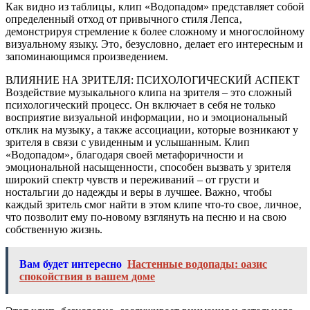
Как видно из таблицы‚ клип «Водопадом» представляет собой
определенный отход от привычного стиля Лепса‚
демонстрируя стремление к более сложному и многослойному
визуальному языку. Это‚ безусловно‚ делает его интересным и
запоминающимся произведением.
ВЛИЯНИЕ НА ЗРИТЕЛЯ: ПСИХОЛОГИЧЕСКИЙ АСПЕКТ
Воздействие музыкального клипа на зрителя – это сложный
психологический процесс. Он включает в себя не только
восприятие визуальной информации‚ но и эмоциональный
отклик на музыку‚ а также ассоциации‚ которые возникают у
зрителя в связи с увиденным и услышанным. Клип
«Водопадом»‚ благодаря своей метафоричности и
эмоциональной насыщенности‚ способен вызвать у зрителя
широкий спектр чувств и переживаний – от грусти и
ностальгии до надежды и веры в лучшее. Важно‚ чтобы
каждый зритель смог найти в этом клипе что-то свое‚ личное‚
что позволит ему по-новому взглянуть на песню и на свою
собственную жизнь.
Вам будет интересно
Настенные водопады: оазис
спокойствия в вашем доме