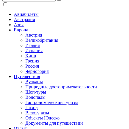
Авиабилеты
Австралия
Азия
Европа
Австрия
Великобритания
Италия
Испания
Кипр
Греция
Россия
Черногория
Путешествия
Вулканы
Природные достопримечательности
Шоп-туры
Водопады
Гастрономический туризм
Поход
Велотуризм
Объекты Юнеско
Документы для путешествий
Отдых