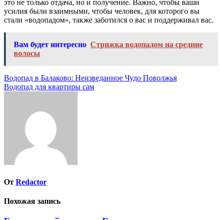
это не только отдача, но и получение. Важно, чтобы ваши
усилия были взаимными, чтобы человек, для которого вы
стали «водопадом», также заботился о вас и поддерживал вас.
Вам будет интересно
Стрижка водопадом на средние
волосы
Навигация
Водопад в Балаково: Неизведанное Чудо Поволжья
Водопад для квартиры сам
по
записям
От
Redactor
Похожая запись