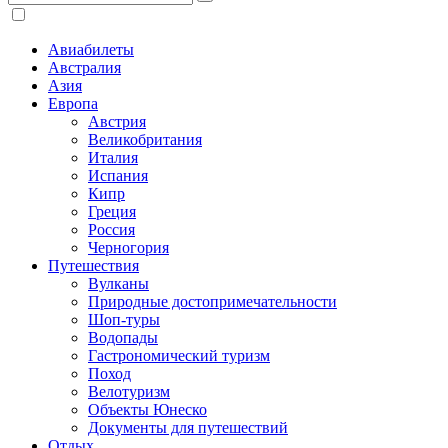
Авиабилеты
Австралия
Азия
Европа
Австрия
Великобритания
Италия
Испания
Кипр
Греция
Россия
Черногория
Путешествия
Вулканы
Природные достопримечательности
Шоп-туры
Водопады
Гастрономический туризм
Поход
Велотуризм
Объекты Юнеско
Документы для путешествий
Отдых