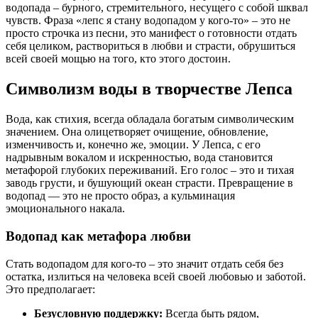
водопада – бурного, стремительного, несущего с собой шквал
чувств. Фраза «лепс я стану водопадом у кого-то» – это не
просто строчка из песни, это манифест о готовности отдать
себя целиком, раствориться в любви и страсти, обрушиться
всей своей мощью на того, кто этого достоин.
Символизм воды в творчестве Лепса
Вода, как стихия, всегда обладала богатым символическим
значением. Она олицетворяет очищение, обновление,
изменчивость и, конечно же, эмоции. У Лепса, с его
надрывным вокалом и искренностью, вода становится
метафорой глубоких переживаний. Его голос – это и тихая
заводь грусти, и бушующий океан страсти. Превращение в
водопад ― это не просто образ, а кульминация
эмоционального накала.
Водопад как метафора любви
Стать водопадом для кого-то – это значит отдать себя без
остатка, излиться на человека всей своей любовью и заботой.
Это предполагает:
Безусловную поддержку:
Всегда быть рядом,