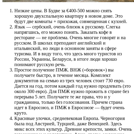
Низкие цены. В Будве за €400-500 можно снять
хорошую двухспальную квартиру в новом доме. Это
будут две комнаты + прихожая, совмещенная с кухней.
Язык — сербский, очень близок к русскому. Слегка
напрягшись, его можно понять. Заказать кофе в
ресторане — не проблема. Очень многие говорят и на
русском. В школах преподают английский и
итальянский, но люди в основном заняты в сфере
туризма. И в виду того, что здесь много туристов из
России, Украины, Беларуси, в итоге люди хорошо
понимают русскую речь.
Простое получение ПМЖ. ВНЖ («боровок») вы
получаете быстро, в течение месяца. Комплект
документов на семью из трех человек стоит 730 евро.
Дается на год, потом каждый год нужно продлевать (это
около 300 евро). Для ПМЖ нужно прожить в стране без
перерыва 5 лет. Получаете те же права, что и у
гражданина, только без голосования. Причем страна
идет в Евросоюз, и ПМЖ в Евросоюзе — будет очень
круто.
Красивые улочки, средневековая Европа. Черногория
была под Австрией, Турцией, даже Венецией. Здесь
микс всех этих культур. Древние крепости, замки. Очень