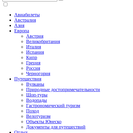
Авиабилеты
Австралия
Азия
Европа
Австрия
Великобритания
Италия
Испания
Кипр
Греция
Россия
Черногория
Путешествия
Вулканы
Природные достопримечательности
Шоп-туры
Водопады
Гастрономический туризм
Поход
Велотуризм
Объекты Юнеско
Документы для путешествий
Отдых