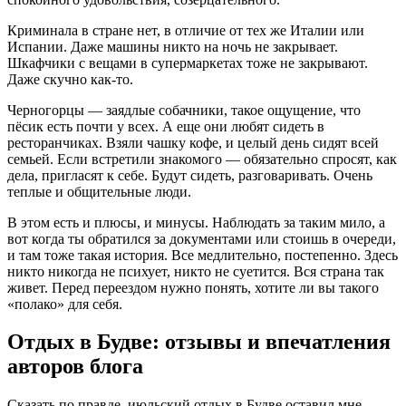
Криминала в стране нет, в отличие от тех же Италии или
Испании. Даже машины никто на ночь не закрывает.
Шкафчики с вещами в супермаркетах тоже не закрывают.
Даже скучно как-то.
Черногорцы — заядлые собачники, такое ощущение, что
пёсик есть почти у всех. А еще они любят сидеть в
ресторанчиках. Взяли чашку кофе, и целый день сидят всей
семьей. Если встретили знакомого — обязательно спросят, как
дела, пригласят к себе. Будут сидеть, разговаривать. Очень
теплые и общительные люди.
В этом есть и плюсы, и минусы. Наблюдать за таким мило, а
вот когда ты обратился за документами или стоишь в очереди,
и там тоже такая история. Все медлительно, постепенно. Здесь
никто никогда не психует, никто не суетится. Вся страна так
живет. Перед переездом нужно понять, хотите ли вы такого
«полако» для себя.
Отдых в Будве: отзывы и впечатления
авторов блога
Сказать по правде, июльский отдых в Будве оставил мне