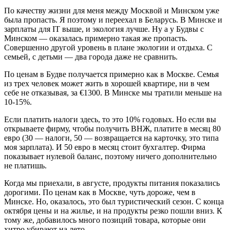
По качеству жизни для меня между Москвой и Минском уже
была пропасть. Я поэтому и переехал в Беларусь. В Минске и
зарплаты для IT выше, и экология лучше. Ну а у Будвы с
Минском — оказалась примерно такая же пропасть.
Совершенно другой уровень в плане экологии и отдыха. С
семьей, с детьми — два города даже не сравнить.
По ценам в Будве получается примерно как в Москве. Семья
из трех человек может жить в хорошей квартире, ни в чем
себе не отказывая, за €1300. В Минске мы тратили меньше на
10-15%.
Если платить налоги здесь, то это 10% годовых. Но если вы
открываете фирму, чтобы получить ВНЖ, платите в месяц 80
евро (30 — налоги, 50 — возвращается на карточку, это типа
моя зарплата). И 50 евро в месяц стоит бухгалтер. Фирма
показывает нулевой баланс, поэтому ничего дополнительно
не платишь.
Когда мы приехали, в августе, продукты питания показались
дорогими. По ценам как в Москве, чуть дороже, чем в
Минске. Но, оказалось, это был туристический сезон. С конца
октября цены и на жилье, и на продукты резко пошли вниз. К
тому же, добавилось много позиций товара, которые они
хитро убирают на лето.