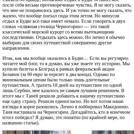
после себя весьма противоречивые чувства. Я не могу сказать,
что мне не понравилось здесь. И уж точно не могу сказать, что
жалею, что вообще поехал сюда этим летом. Но минусов
отдых в Будве все-таки имеет немало. Если говорить в двух
словах «пляжная столица Черногории» — это такой
классический морской курорт со всеми вытекающими
последствиями. Отдыхать здесь можно. Но лично я обычно
выбираю для своих путешествий совершенно другие
направления.
Итак, как мы вообще оказались в Будве… Если вы регулярно
читаете мой блог, то я думаю, вы уже знаете эту историю. Мы
купили билеты в Белград в рамках февральской акции
Белавии (за 90 евро за перелет в два конца). Однако по
минимальным ценам были только лишь длительные
путешествия. А тратить 18 дней на путешествие по одной
лишь Сербии, мне казалось не самым лучшим решением. В
итоге мы с Таней решили добавить к нашему путешествию
еще одну страну. Решили единогласно. Но вот потом наши
взгляды в корне разошлись. Лично я лоббировал Македонию.
Таня настаивала на Черногории. Догадайтесь, кто в конечном
итоге победил? Я думаю, это понятно (по крайней мере, по
названию статьи).