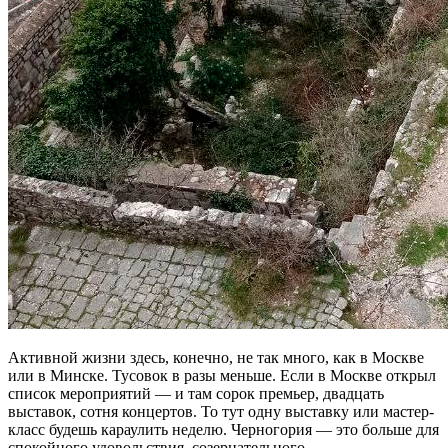
Активной жизни здесь, конечно, не так много, как в Москве
или в Минске. Тусовок в разы меньше. Если в Москве открыл
список мероприятий — и там сорок премьер, двадцать
выставок, сотня концертов. То тут одну выставку или мастер-
класс будешь караулить неделю. Черногория — это больше для
спокойного удовольствия, созерцательного.