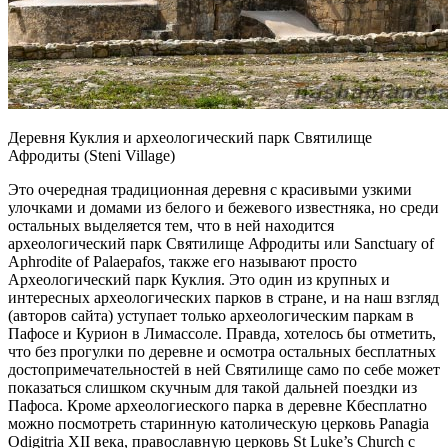
Деревня Куклия и археологический парк Святилище
Афродиты (Steni Village)
Это очередная традиционная деревня с красивыми узкими
улочками и домами из белого и бежевого известняка, но среди
остальных выделяется тем, что в ней находится
археологический парк Святилище Афродиты или Sanctuary of
Aphrodite of Palaepafos, также его называют просто
Археологический парк Куклия. Это один из крупных и
интересных археологических парков в стране, и на наш взгляд
(авторов сайта) уступает только археологическим паркам в
Пафосе и Курион в Лимассоле. Правда, хотелось бы отметить,
что без прогулки по деревне и осмотра остальных бесплатных
достопримечательностей в ней Святилище само по себе может
показаться слишком скучным для такой дальней поездки из
Пафоса. Кроме археологиеского парка в деревне Кбесплатно
можно посмотреть старинную католическую церковь Panagia
Odigitria XII века, православную церковь St Luke’s Church с