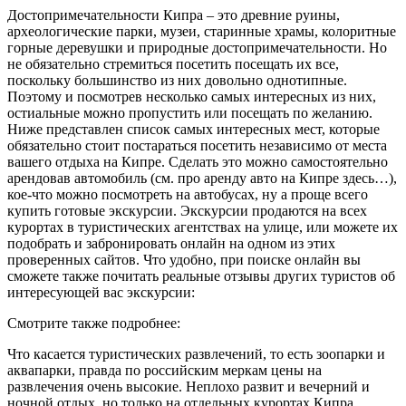
Достопримечательности Кипра – это древние руины,
археологические парки, музеи, старинные храмы, колоритные
горные деревушки и природные достопримечательности. Но
не обязательно стремиться посетить посещать их все,
поскольку большинство из них довольно однотипные.
Поэтому и посмотрев несколько самых интересных из них,
остиальные можно пропустить или посещать по желанию.
Ниже представлен список самых интересных мест, которые
обязательно стоит постараться посетить независимо от места
вашего отдыха на Кипре. Сделать это можно самостоятельно
арендовав автомобиль (см. про аренду авто на Кипре здесь…),
кое-что можно посмотреть на автобусах, ну а проще всего
купить готовые экскурсии. Экскурсии продаются на всех
курортах в туристических агентствах на улице, или можете их
подобрать и забронировать онлайн на одном из этих
проверенных сайтов. Что удобно, при поиске онлайн вы
сможете также почитать реальные отзывы других туристов об
интересующей вас экскурсии:
Смотрите также подробнее:
Что касается туристических развлечений, то есть зоопарки и
аквапарки, правда по российским меркам цены на
развлечения очень высокие. Неплохо развит и вечерний и
ночной отдых, но только на отдельных курортах Кипра.