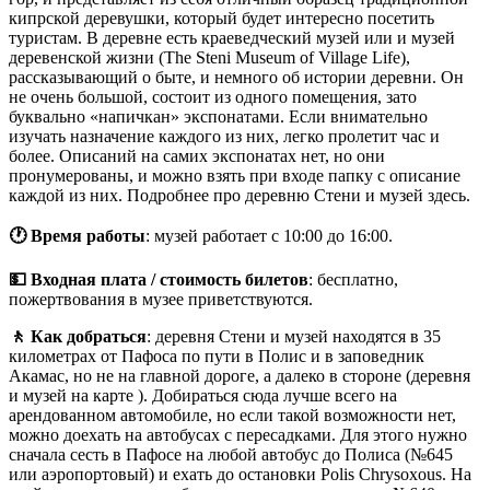
кипрской деревушки, который будет интересно посетить
туристам. В деревне есть краеведческий музей или и музей
деревенской жизни (The Steni Museum of Village Life),
рассказывающий о быте, и немного об истории деревни. Он
не очень большой, состоит из одного помещения, зато
буквально «напичкан» экспонатами. Если внимательно
изучать назначение каждого из них, легко пролетит час и
более. Описаний на самих экспонатах нет, но они
пронумерованы, и можно взять при входе папку с описание
каждой из них. Подробнее про деревню Стени и музей здесь.
🕐 Время работы
: музей работает с 10:00 до 16:00.
💵 Входная плата / стоимость билетов
: бесплатно,
пожертвования в музее приветствуются.
🚶 Как добраться
: деревня Стени и музей находятся в 35
километрах от Пафоса по пути в Полис и в заповедник
Акамас, но не на главной дороге, а далеко в стороне (деревня
и музей на карте ). Добираться сюда лучше всего на
арендованном автомобиле, но если такой возможности нет,
можно доехать на автобусах с пересадками. Для этого нужно
сначала сесть в Пафосе на любой автобус до Полиса (№645
или аэропортовый) и ехать до остановки Polis Chrysoxous. На