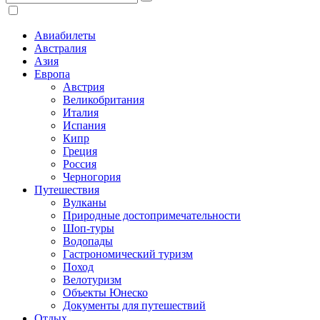
Авиабилеты
Австралия
Азия
Европа
Австрия
Великобритания
Италия
Испания
Кипр
Греция
Россия
Черногория
Путешествия
Вулканы
Природные достопримечательности
Шоп-туры
Водопады
Гастрономический туризм
Поход
Велотуризм
Объекты Юнеско
Документы для путешествий
Отдых