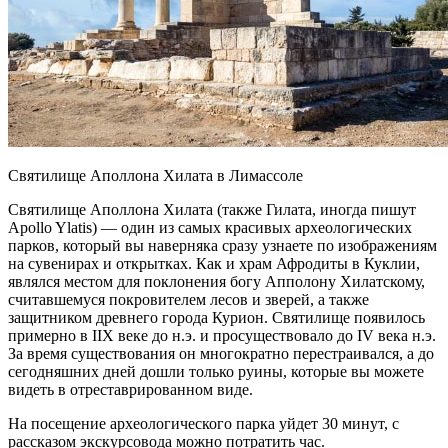
Святилище Аполлона Хилата в Лимассоле
Святилище Аполлона Хилата (также Гилата, иногда пишут
Apollo Ylatis) — один из самых красивых археологических
парков, который вы наверняка сразу узнаете по изображениям
на сувенирах и открытках. Как и храм Афродиты в Куклии,
являлся местом для поклонения богу Апполону Хилатскому,
считавшемуся покровителем лесов и зверей, а также
защитником древнего города Курион. Святилище появилось
примерно в IIX веке до н.э. и просуществовало до IV века н.э.
За время существования он многократно перестраивался, а до
сегодняшних дней дошли только руины, которые вы можете
видеть в отреставрированном виде.
На посещение археологического парка уйдет 30 минут, с
рассказом экскурсовода можно потратить час.