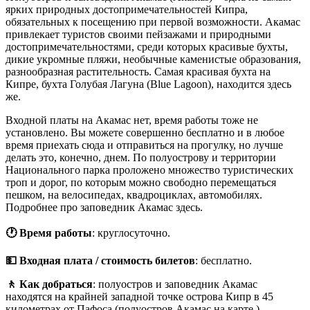
ярких природных достопримечательностей Кипра,
обязательных к посещению при первой возможности. Акамас
привлекает туристов своими пейзажами и природными
достопримечательностями, среди которых красивые бухты,
дикие укромные пляжи, необычные каменистые образования,
разнообразная растительность. Самая красивая бухта на
Кипре, бухта Голубая Лагуна (Blue Lagoon), находится здесь
же.
Входной платы на Акамас нет, время работы тоже не
установлено. Вы можете совершенно бесплатно и в любое
время приехать сюда и отправиться на прогулку, но лучше
делать это, конечно, днем. По полуострову и территории
Национального парка проложено множество туристических
троп и дорог, по которым можно свободно перемещаться
пешком, на велосипедах, квадроциклах, автомобилях.
Подробнее про заповедник Акамас здесь.
🕐 Время работы
: круглосуточно.
💵 Входная плата / стоимость билетов
: бесплатно.
🚶 Как добраться
: полуостров и заповедник Акамас
находятся на крайней западной точке острова Кипр в 45
километрах от Пафоса (полуостров Акамас на карте ).