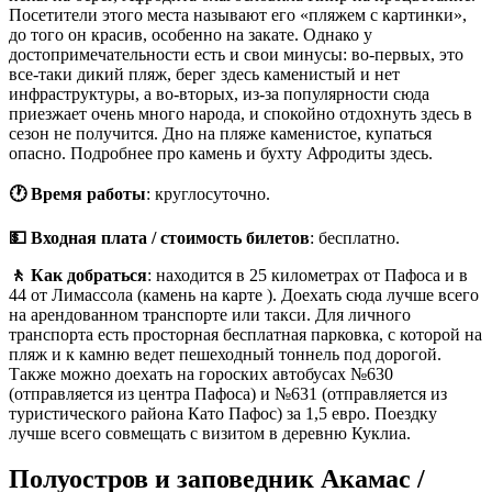
Посетители этого места называют его «пляжем с картинки»,
до того он красив, особенно на закате. Однако у
достопримечательности есть и свои минусы: во-первых, это
все-таки дикий пляж, берег здесь каменистый и нет
инфраструктуры, а во-вторых, из-за популярности сюда
приезжает очень много народа, и спокойно отдохнуть здесь в
сезон не получится. Дно на пляже каменистое, купаться
опасно. Подробнее про камень и бухту Афродиты здесь.
🕐 Время работы
: круглосуточно.
💵 Входная плата / стоимость билетов
: бесплатно.
🚶 Как добраться
: находится в 25 километрах от Пафоса и в
44 от Лимассола (камень на карте ). Доехать сюда лучше всего
на арендованном транспорте или такси. Для личного
транспорта есть просторная бесплатная парковка, с которой на
пляж и к камню ведет пешеходный тоннель под дорогой.
Также можно доехать на гороских автобусах №630
(отправляется из центра Пафоса) и №631 (отправляется из
туристического района Като Пафос) за 1,5 евро. Поездку
лучше всего совмещать с визитом в деревню Куклиа.
Полуостров и заповедник Акамас /