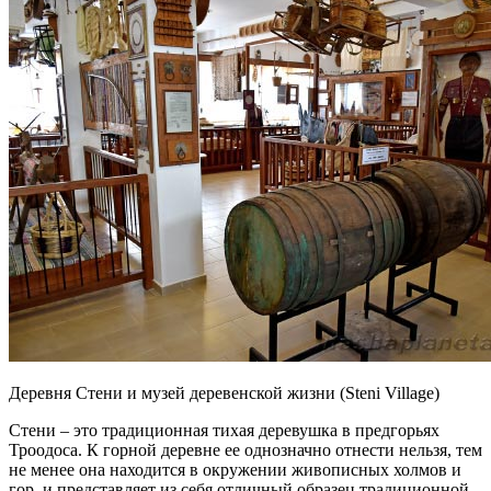
Деревня Стени и музей деревенской жизни (Steni Village)
Стени – это традиционная тихая деревушка в предгорьях
Троодоса. К горной деревне ее однозначно отнести нельзя, тем
не менее она находится в окружении живописных холмов и
гор, и представляет из себя отличный образец традиционной