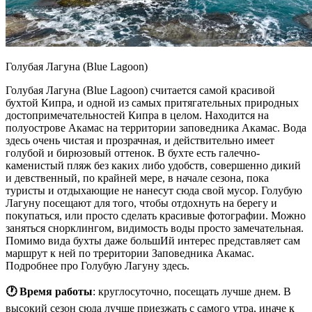
Голубая Лагуна (Blue Lagoon)
Голубая Лагуна (Blue Lagoon) считается самой красивой
бухтой Кипра, и одной из самых притягательных природных
достопримечательностей Кипра в целом. Находится на
полуострове Акамас на территории заповедника Акамас. Вода
здесь очень чистая и прозрачная, и действительно имеет
голубой и бирюзовый оттенок. В бухте есть галечно-
каменистый пляж без каких либо удобств, совершенно дикий
и девственный, по крайней мере, в начале сезона, пока
туристы и отдыхающие не нанесут сюда свой мусор. Голубую
Лагуну посещают для того, чтобы отдохнуть на берегу и
покупаться, или просто сделать красивые фотографии. Можно
заняться снорклингом, видимость воды просто замечательная.
Помимо вида бухты даже большИй интерес представляет сам
маршрут к ней по треритории Заповедника Акамас.
Подробнее про Голубую Лагуну здесь.
🕐 Время работы
: круглосуточно, посещать лучше днем. В
высокий сезон сюда лучше приезжать с самого утра, иначе к