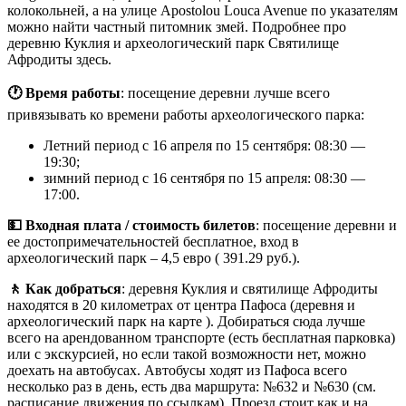
колокольней, а на улице Apostolou Louca Avenue по указателям
можно найти частный питомник змей. Подробнее про
деревню Куклия и археологический парк Святилище
Афродиты здесь.
🕐 Время работы
: посещение деревни лучше всего
привязывать ко времени работы археологического парка:
Летний период с 16 апреля по 15 сентября: 08:30 —
19:30;
зимний период с 16 сентября по 15 апреля: 08:30 —
17:00.
💵 Входная плата / стоимость билетов
: посещение деревни и
ее достопримечательностей бесплатное, вход в
археологический парк – 4,5 евро ( 391.29 руб.).
🚶 Как добраться
: деревня Куклия и святилище Афродиты
находятся в 20 километрах от центра Пафоса (деревня и
археологический парк на карте ). Добираться сюда лучше
всего на арендованном транспорте (есть бесплатная парковка)
или с экскурсией, но если такой возможности нет, можно
доехать на автобусах. Автобусы ходят из Пафоса всего
несколько раз в день, есть два маршрута: №632 и №630 (см.
расписание движения по ссылкам). Проезд стоит как и на