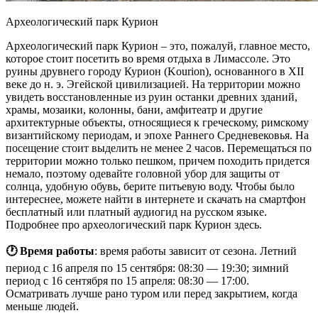
Археологический парк Курион
Археологический парк Курион – это, пожалуй, главное место,
которое стоит посетить во время отдыха в Лимассоле. Это
руины друвнего городу Курион (Kourion), основанного в XII
веке до н. э. Эгейской цивилизацией. На территории можно
увидеть восстановленные из руин останки древних зданий,
храмы, мозаики, колонны, бани, амфитеатр и другие
архитектурные объекты, относящиеся к греческому, римскому
византийскому периодам, и эпохе Раннего Средневековья. На
посещение стоит выделить не менее 2 часов. Перемещаться по
территории можно только пешком, причем походить придется
немало, поэтому одевайте головной убор для защиты от
солнца, удобную обувь, берите питьевую воду. Чтобы было
интереснее, можете найти в интернете и скачать на смартфон
бесплатный или платный аудиогид на русском языке.
Подробнее про археологический парк Курион здесь.
🕐 Время работы
: время работы зависит от сезона. Летний
период с 16 апреля по 15 сентября: 08:30 — 19:30; зимний
период с 16 сентября по 15 апреля: 08:30 — 17:00.
Осматривать лучше рано туром или перед закрытием, когда
меньше людей.