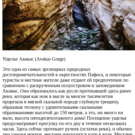
Ущелье Авакас (Avakas Gorge)
Это одна из самых зрелищных природных
достопримечательностей в окрестностях Пафоса, и некоторые
туристы и местные жители даже отдают ей предпочтение по
сравнению с раскрученным полуостровом и заповедником
Акамас. Оно образовалось как русло протекавшей здесь ранее
реки, которая как нож в масле за многие тысячелетия
прорезала в мягкой скальной породе глубокую трещину,
образовав теснину с удивительными скальными
образованиями высотой до 150 метров, а это, ни много ни
мало, высота пятидесятиэтажного дома! Посещение ущелья
предусматривает прогулку по его дну в течение нескольких
часов. Здесь сейчас протекает ручеек (остатки реки), и обычно
дно ущелья мокрое, местами приходится идти в воде. Местами