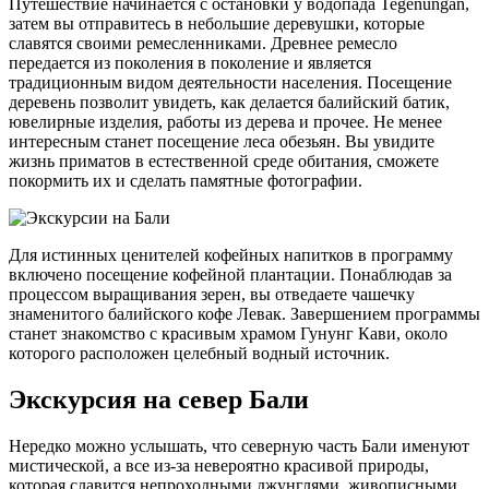
Путешествие начинается с остановки у водопада Tegenungan,
затем вы отправитесь в небольшие деревушки, которые
славятся своими ремесленниками. Древнее ремесло
передается из поколения в поколение и является
традиционным видом деятельности населения. Посещение
деревень позволит увидеть, как делается балийский батик,
ювелирные изделия, работы из дерева и прочее. Не менее
интересным станет посещение леса обезьян. Вы увидите
жизнь приматов в естественной среде обитания, сможете
покормить их и сделать памятные фотографии.
Для истинных ценителей кофейных напитков в программу
включено посещение кофейной плантации. Понаблюдав за
процессом выращивания зерен, вы отведаете чашечку
знаменитого балийского кофе Левак. Завершением программы
станет знакомство с красивым храмом Гунунг Кави, около
которого расположен целебный водный источник.
Экскурсия на север Бали
Нередко можно услышать, что северную часть Бали именуют
мистической, а все из-за невероятно красивой природы,
которая славится непроходными джунглями, живописными