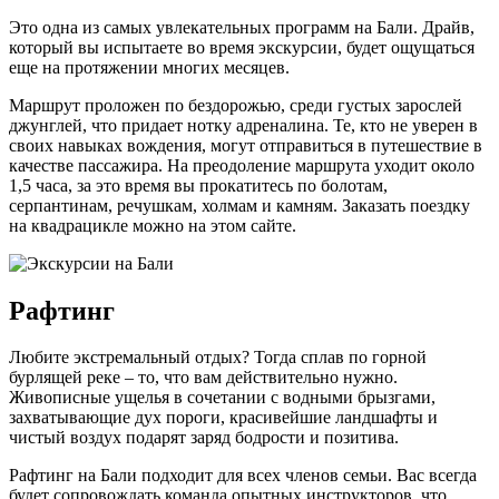
Это одна из самых увлекательных программ на Бали. Драйв,
который вы испытаете во время экскурсии, будет ощущаться
еще на протяжении многих месяцев.
Маршрут проложен по бездорожью, среди густых зарослей
джунглей, что придает нотку адреналина. Те, кто не уверен в
своих навыках вождения, могут отправиться в путешествие в
качестве пассажира. На преодоление маршрута уходит около
1,5 часа, за это время вы прокатитесь по болотам,
серпантинам, речушкам, холмам и камням. Заказать поездку
на квадрацикле можно на этом сайте.
Рафтинг
Любите экстремальный отдых? Тогда сплав по горной
бурлящей реке – то, что вам действительно нужно.
Живописные ущелья в сочетании с водными брызгами,
захватывающие дух пороги, красивейшие ландшафты и
чистый воздух подарят заряд бодрости и позитива.
Рафтинг на Бали подходит для всех членов семьи. Вас всегда
будет сопровождать команда опытных инструкторов, что