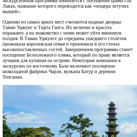
экскурсионная программа начинается с посещения храма Гоа
Лавах, название которого переводится как «пещера летучих
мышей».
Одними из самых ярких мест считаются водные дворцы
Таман Уджунг и Тирта Ганга. Их величие и красота
поражают, а на знакомство с ними может уйти минимум
полдня. В Таман Уджунге до середины ушедшего столетия
проживала королевская семья и принимала в его стенах
высокопоставленных гостей. Завершением программы станет
посещение Белоснежного пляжа, который по праву является
лучшим для купания на острове. Некоторые компании в
экскурсию по восточному Бали включают посещение
шоколадной фабрики Чарли, вулкана Батур и деревни
Тенганан.