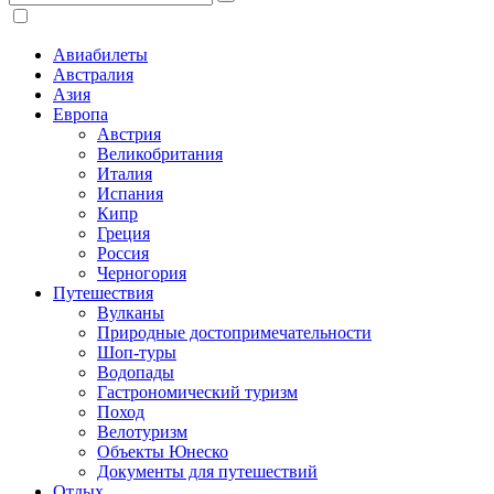
Авиабилеты
Австралия
Азия
Европа
Австрия
Великобритания
Италия
Испания
Кипр
Греция
Россия
Черногория
Путешествия
Вулканы
Природные достопримечательности
Шоп-туры
Водопады
Гастрономический туризм
Поход
Велотуризм
Объекты Юнеско
Документы для путешествий
Отдых