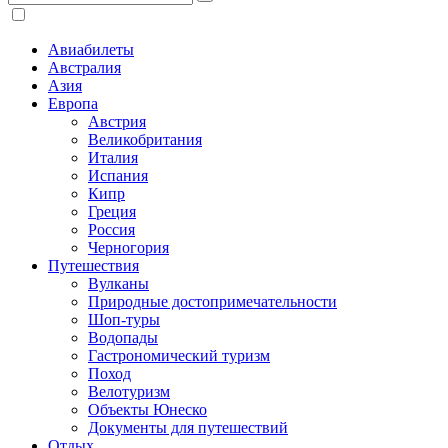
Авиабилеты
Австралия
Азия
Европа
Австрия
Великобритания
Италия
Испания
Кипр
Греция
Россия
Черногория
Путешествия
Вулканы
Природные достопримечательности
Шоп-туры
Водопады
Гастрономический туризм
Поход
Велотуризм
Объекты Юнеско
Документы для путешествий
Отдых