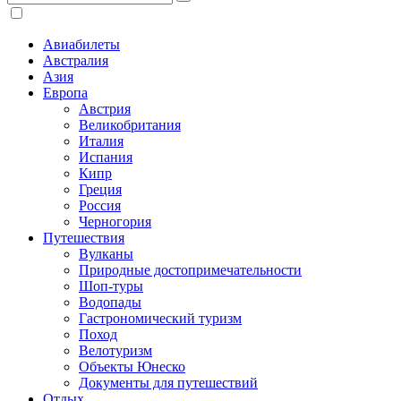
Авиабилеты
Австралия
Азия
Европа
Австрия
Великобритания
Италия
Испания
Кипр
Греция
Россия
Черногория
Путешествия
Вулканы
Природные достопримечательности
Шоп-туры
Водопады
Гастрономический туризм
Поход
Велотуризм
Объекты Юнеско
Документы для путешествий
Отдых