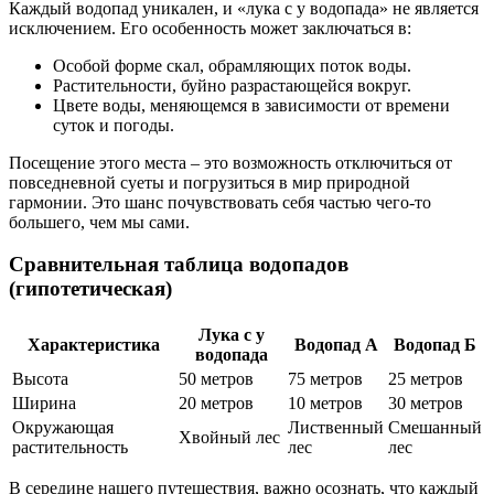
Каждый водопад уникален, и «лука с у водопада» не является
исключением. Его особенность может заключаться в:
Особой форме скал, обрамляющих поток воды.
Растительности, буйно разрастающейся вокруг.
Цвете воды, меняющемся в зависимости от времени
суток и погоды.
Посещение этого места – это возможность отключиться от
повседневной суеты и погрузиться в мир природной
гармонии. Это шанс почувствовать себя частью чего-то
большего, чем мы сами.
Сравнительная таблица водопадов
(гипотетическая)
Лука с у
Характеристика
Водопад А
Водопад Б
водопада
Высота
50 метров
75 метров
25 метров
Ширина
20 метров
10 метров
30 метров
Окружающая
Лиственный
Смешанный
Хвойный лес
растительность
лес
лес
В середине нашего путешествия, важно осознать, что каждый