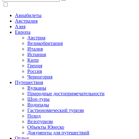
Авиабилеты
Австралия
Азия
Европа
Австрия
Великобритания
Италия
Испания
Кипр
Греция
Россия
Черногория
Путешествия
Вулканы
Природные достопримечательности
Шоп-туры
Водопады
Гастрономический туризм
Поход
Велотуризм
Объекты Юнеско
Документы для путешествий
Отдых