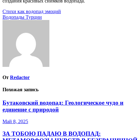
создания красивых снимков водопада.
Навигация
Стихи как водопад эмоций
Водопады Турции
по
записям
От
Redactor
Похожая запись
Бутаковский водопад: Геологическое чудо и
единение с природой
Май 8, 2025
ЗА ТОБОЮ ПАДАЮ В ВОДОПАД: