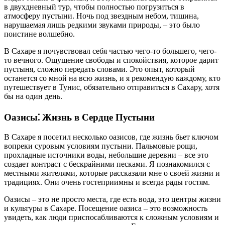
в двухдневный тур, чтобы полностью погрузиться в
атмосферу пустыни. Ночь под звездным небом, тишина,
нарушаемая лишь редкими звуками природы, – это было
поистине волшебно.
В Сахаре я почувствовал себя частью чего-то большего, чего-
то вечного. Ощущение свободы и спокойствия, которое дарит
пустыня, сложно передать словами. Это опыт, который
останется со мной на всю жизнь, и я рекомендую каждому, кто
путешествует в Тунис, обязательно отправиться в Сахару, хотя
бы на один день.
Оазисы⁚ Жизнь в Сердце Пустыни
В Сахаре я посетил несколько оазисов, где жизнь бьет ключом
вопреки суровым условиям пустыни. Пальмовые рощи,
прохладные источники воды, небольшие деревни – все это
создает контраст с бескрайними песками. Я познакомился с
местными жителями, которые рассказали мне о своей жизни и
традициях. Они очень гостеприимны и всегда рады гостям.
Оазисы – это не просто места, где есть вода, это центры жизни
и культуры в Сахаре. Посещение оазиса – это возможность
увидеть, как люди приспосабливаются к сложным условиям и