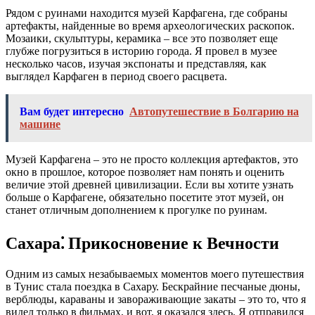
Рядом с руинами находится музей Карфагена, где собраны
артефакты, найденные во время археологических раскопок.
Мозаики, скульптуры, керамика – все это позволяет еще
глубже погрузиться в историю города. Я провел в музее
несколько часов, изучая экспонаты и представляя, как
выглядел Карфаген в период своего расцвета.
Вам будет интересно
Автопутешествие в Болгарию на
машине
Музей Карфагена – это не просто коллекция артефактов, это
окно в прошлое, которое позволяет нам понять и оценить
величие этой древней цивилизации. Если вы хотите узнать
больше о Карфагене, обязательно посетите этот музей, он
станет отличным дополнением к прогулке по руинам.
Сахара⁚ Прикосновение к Вечности
Одним из самых незабываемых моментов моего путешествия
в Тунис стала поездка в Сахару. Бескрайние песчаные дюны,
верблюды, караваны и завораживающие закаты – это то, что я
видел только в фильмах, и вот, я оказался здесь. Я отправился