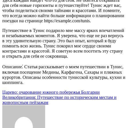
здесь каждый найдет что-то для себя. Не бойтесь открывать
для себя новые горизонты и путешествуйте! Тунис ждет вас,
чтобы поделиться своими тайнами и красотами. И помните,
что всегда можно найти больше информации о планировании
поездки на странице https://example.com/tunis.
Путешествие в Тунис подарило мне массу ярких впечатлений
и незабываемых моментов. Я уверена, что еще не раз вернусь
в эту удивительную страну. Это был опыт, который я буду
помнить всю жизнь. Тунис покорил мое сердце своими
контрастами и красотой. Я советую всем посетить эту страну
и открыть для себя ее сокровища.
Описание⁚ Статья рассказывает о моем путешествии в Тунис,
включая посещение Медины, Карфагена, Сахары и пляжных
курортов. Описаны особенности тунисской культуры, кухни и
шоппинга.
Навигация
Царево: очарование южного побережья Болгарии
Великобритания: Путешествие по историческим местам и
по
живописным пейзажам
записям