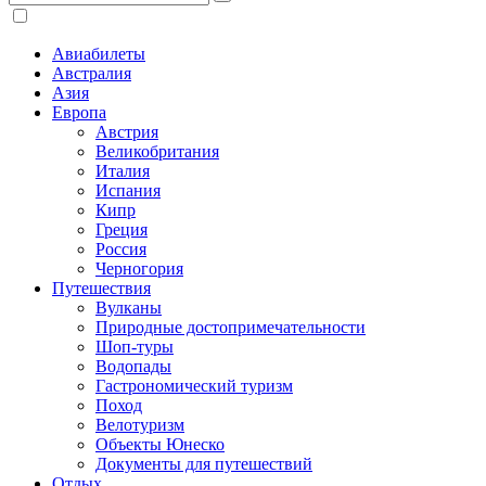
Авиабилеты
Австралия
Азия
Европа
Австрия
Великобритания
Италия
Испания
Кипр
Греция
Россия
Черногория
Путешествия
Вулканы
Природные достопримечательности
Шоп-туры
Водопады
Гастрономический туризм
Поход
Велотуризм
Объекты Юнеско
Документы для путешествий
Отдых