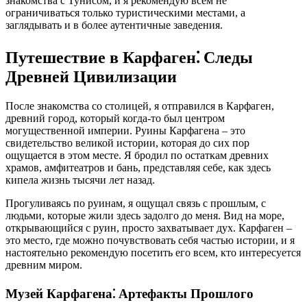
знакомства с Тунисом, и я рекомендую всем не
ограничиваться только туристическими местами, а
заглядывать и в более аутентичные заведения.
Путешествие в Карфаген⁚ Следы
Древней Цивилизации
После знакомства со столицей, я отправился в Карфаген,
древний город, который когда-то был центром
могущественной империи. Руины Карфагена – это
свидетельство великой истории, которая до сих пор
ощущается в этом месте. Я бродил по остаткам древних
храмов, амфитеатров и бань, представляя себе, как здесь
кипела жизнь тысячи лет назад.
Прогуливаясь по руинам, я ощущал связь с прошлым, с
людьми, которые жили здесь задолго до меня. Вид на море,
открывающийся с руин, просто захватывает дух. Карфаген –
это место, где можно почувствовать себя частью истории, и я
настоятельно рекомендую посетить его всем, кто интересуется
древним миром.
Музей Карфагена⁚ Артефакты Прошлого