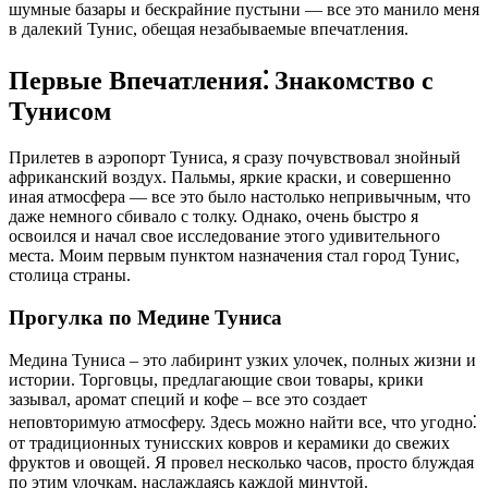
шумные базары и бескрайние пустыни — все это манило меня
в далекий Тунис, обещая незабываемые впечатления.
Первые Впечатления⁚ Знакомство с
Тунисом
Прилетев в аэропорт Туниса, я сразу почувствовал знойный
африканский воздух. Пальмы, яркие краски, и совершенно
иная атмосфера — все это было настолько непривычным, что
даже немного сбивало с толку. Однако, очень быстро я
освоился и начал свое исследование этого удивительного
места. Моим первым пунктом назначения стал город Тунис,
столица страны.
Прогулка по Медине Туниса
Медина Туниса – это лабиринт узких улочек, полных жизни и
истории. Торговцы, предлагающие свои товары, крики
зазывал, аромат специй и кофе – все это создает
неповторимую атмосферу. Здесь можно найти все, что угодно⁚
от традиционных тунисских ковров и керамики до свежих
фруктов и овощей. Я провел несколько часов, просто блуждая
по этим улочкам, наслаждаясь каждой минутой.