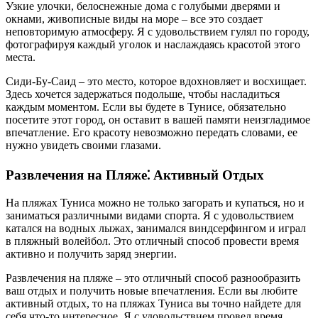
Узкие улочки, белоснежные дома с голубыми дверями и
окнами, живописные виды на море – все это создает
неповторимую атмосферу. Я с удовольствием гулял по городу,
фотографируя каждый уголок и наслаждаясь красотой этого
места.
Сиди-Бу-Саид – это место, которое вдохновляет и восхищает.
Здесь хочется задержаться подольше, чтобы насладиться
каждым моментом. Если вы будете в Тунисе, обязательно
посетите этот город, он оставит в вашей памяти неизгладимое
впечатление. Его красоту невозможно передать словами, ее
нужно увидеть своими глазами.
Развлечения на Пляже⁚ Активный Отдых
На пляжах Туниса можно не только загорать и купаться, но и
заниматься различными видами спорта. Я с удовольствием
катался на водных лыжах, занимался виндсерфингом и играл
в пляжный волейбол. Это отличный способ провести время
активно и получить заряд энергии.
Развлечения на пляже – это отличный способ разнообразить
ваш отдых и получить новые впечатления. Если вы любите
активный отдых, то на пляжах Туниса вы точно найдете для
себя что-то интересное. Я с удовольствием провел время,