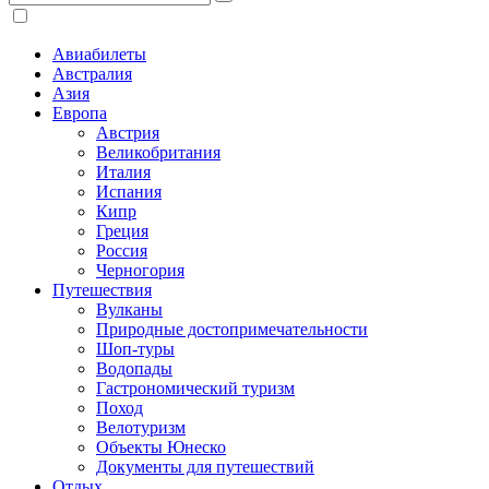
Авиабилеты
Австралия
Азия
Европа
Австрия
Великобритания
Италия
Испания
Кипр
Греция
Россия
Черногория
Путешествия
Вулканы
Природные достопримечательности
Шоп-туры
Водопады
Гастрономический туризм
Поход
Велотуризм
Объекты Юнеско
Документы для путешествий
Отдых