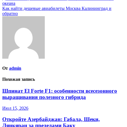
океана
по
Как найти дешевые авиабилеты Москва Калининград и
записям
обратно
От
admin
Похожая запись
Шпинат El Forte F1: особенности всесезонного
выращивания полезного гибрида
Июл 15, 2026
Откройте Азербайджан: Габала, Шеки,
Лянкяран за пределами Баку