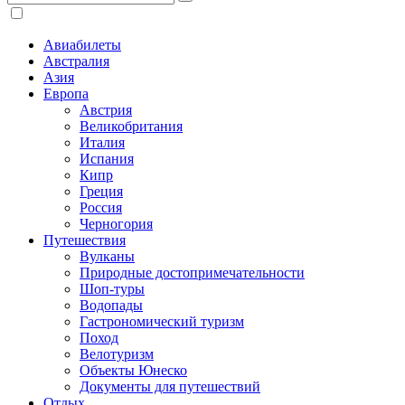
Авиабилеты
Австралия
Азия
Европа
Австрия
Великобритания
Италия
Испания
Кипр
Греция
Россия
Черногория
Путешествия
Вулканы
Природные достопримечательности
Шоп-туры
Водопады
Гастрономический туризм
Поход
Велотуризм
Объекты Юнеско
Документы для путешествий
Отдых