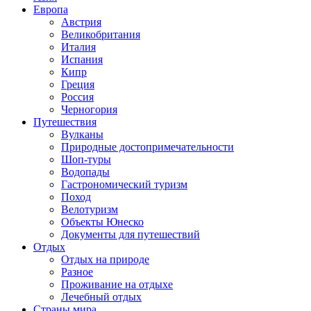
Европа
Австрия
Великобритания
Италия
Испания
Кипр
Греция
Россия
Черногория
Путешествия
Вулканы
Природные достопримечательности
Шоп-туры
Водопады
Гастрономический туризм
Поход
Велотуризм
Объекты Юнеско
Документы для путешествий
Отдых
Отдых на природе
Разное
Проживание на отдыхе
Лечебный отдых
Страны мира