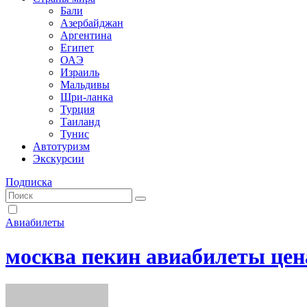
Бали
Азербайджан
Аргентина
Египет
ОАЭ
Израиль
Мальдивы
Шри-ланка
Турция
Таиланд
Тунис
Автотуризм
Экскурсии
Подписка
Авиабилеты
москва пекин авиабилеты цен