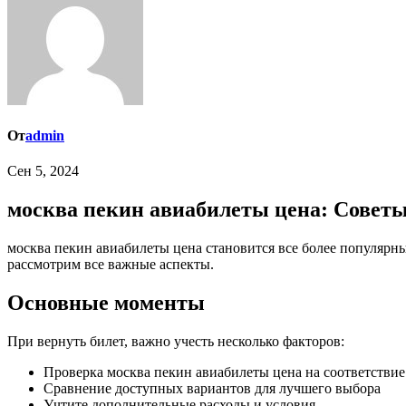
От
admin
Сен 5, 2024
москва пекин авиабилеты цена: Совет
москва пекин авиабилеты цена становится все более популярным среди тех, кто хочет избежать ошибок. Но как правильно вернуть билет и на что стоит обратить внимание? В этой статье мы
рассмотрим все важные аспекты.
Основные моменты
При вернуть билет, важно учесть несколько факторов:
Проверка москва пекин авиабилеты цена на соответствие
Сравнение доступных вариантов для лучшего выбора
Учтите дополнительные расходы и условия