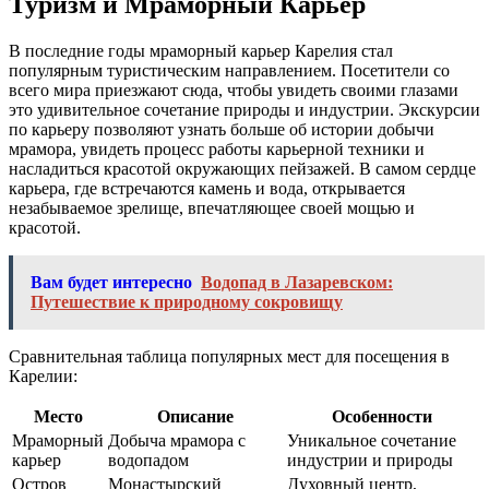
Туризм и Мраморный Карьер
В последние годы мраморный карьер Карелия стал
популярным туристическим направлением. Посетители со
всего мира приезжают сюда, чтобы увидеть своими глазами
это удивительное сочетание природы и индустрии. Экскурсии
по карьеру позволяют узнать больше об истории добычи
мрамора, увидеть процесс работы карьерной техники и
насладиться красотой окружающих пейзажей. В самом сердце
карьера, где встречаются камень и вода, открывается
незабываемое зрелище, впечатляющее своей мощью и
красотой.
Вам будет интересно
Водопад в Лазаревском:
Путешествие к природному сокровищу
Сравнительная таблица популярных мест для посещения в
Карелии:
Место
Описание
Особенности
Мраморный
Добыча мрамора с
Уникальное сочетание
карьер
водопадом
индустрии и природы
Остров
Монастырский
Духовный центр,