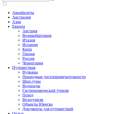
Авиабилеты
Австралия
Азия
Европа
Австрия
Великобритания
Италия
Испания
Кипр
Греция
Россия
Черногория
Путешествия
Вулканы
Природные достопримечательности
Шоп-туры
Водопады
Гастрономический туризм
Поход
Велотуризм
Объекты Юнеско
Документы для путешествий
Отдых