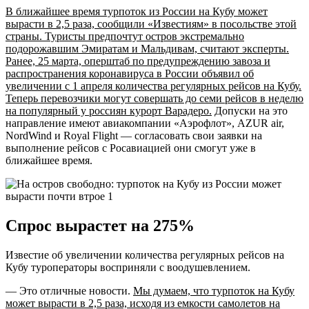
В ближайшее время турпоток из России на Кубу может
вырасти в 2,5 раза, сообщили «Известиям» в посольстве этой
страны. Туристы предпочтут остров экстремально
подорожавшим Эмиратам и Мальдивам, считают эксперты.
Ранее, 25 марта, оперштаб по предупреждению завоза и
распространения коронавируса в России объявил об
увеличении с 1 апреля количества регулярных рейсов на Кубу.
Теперь перевозчики могут совершать до семи рейсов в неделю
на популярный у россиян курорт Варадеро.
Допуски на это
направление имеют авиакомпании «Аэрофлот», AZUR air,
NordWind и Royal Flight — согласовать свои заявки на
выполнение рейсов с Росавиацией они смогут уже в
ближайшее время.
Спрос вырастет на 275%
Известие об увеличении количества регулярных рейсов на
Кубу туроператоры восприняли с воодушевлением.
— Это отличные новости.
Мы думаем, что турпоток на Кубу
может вырасти в 2,5 раза, исходя из емкости самолетов на