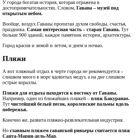
У города богатая история, которая отражена в
достопримечательностях. Словом,
Гавана – музей под
открытым небом.
Вообще, воздух Гаваны пропитан духом свободы, счастья,
праздника.
Самая интересная часть – старая Гавана.
Тут
больше 900 зданий, каждое памятник истории, архитектуры.
Город красив и зимой и летом, и днем и ночью.
Пляжи
А вот пляжный отдых в черте города не рекомендуется –
слишком много в море ядовитых медуз, а на дне слишком
острые кораллы.
Пляжи для отдыха находятся к востоку от Гаваны.
Например, один из ближайших пляжей –
пляж Бакуранао.
Тут
чистейший белый песок, королевские пальмы вдоль
побережья.
Конечно же, развита пляжно-развлекательная индустрия.
Но
главным пляжем гаванской ривьеры считается пляж
Санта-Мария-дель-Мар
.