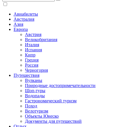
Авиабилеты
Австралия
Азия
Европа
Австрия
Великобритания
Италия
Испания
Кипр
Греция
Россия
Черногория
Путешествия
Вулканы
Природные достопримечательности
Шоп-туры
Водопады
Гастрономический туризм
Поход
Велотуризм
Объекты Юнеско
Документы для путешествий
Отдых