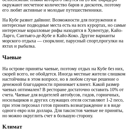
окружают несчетное количество баров и дискотек, поэтому
его любят активные и молодые путешественники.
На Кубе развит дайвинг. Возможности для погружения и
интересные подводные места есть на всех курортах, но самые
интересные коралловые рифы находятся в Хувентуде, Кайо-
Ларго, Сантьяго-де-Кубе и Кайо-Коко. Другие варианты
морского отдыха — снорклинг, парусный спорт,прогулки на
яхтах и рыбалка.
Чаевые
На острове приняты чаевые, поэтому отдых на Кубе без них,
скорей всего, не обойдется. Иногда местные жители слишком
настойчивы в этом вопросе, но в любом случае решение о
денежной благодарности принимает клиент. Какой размер
чаевых оптимален? В ресторане достаточно оставить 10% от
счета. Чаевые для водителей автобусов, гидов, горничных,
носильщиков и других служащих отеля составляют 1-2 песо,
при этом персонал готов принять вознаграждение и в виде
одного евро или доллара. Для таксистов чаевые не приняты,
но можно округлить счет в большую сторону.
Климат