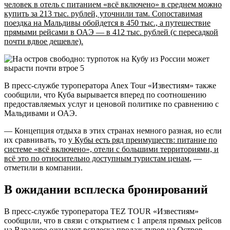
человек в отель с питанием «всё включено» в среднем можно
купить за 213 тыс. рублей, уточнили там. Сопоставимая
поездка на Мальдивы обойдется в 450 тыс., а путешествие
прямыми рейсами в ОАЭ — в 412 тыс. рублей (с пересадкой
почти вдвое дешевле).
В пресс-службе туроператора Anex Tour «Известиям» также
сообщили, что Куба вырывается вперед по соотношению
предоставляемых услуг и ценовой политике по сравнению с
Мальдивами и ОАЭ.
— Концепция отдыха в этих странах немного разная, но если
их сравнивать, то
у Кубы есть ряд преимуществ: питание по
системе «всё включено», отели с большими территориями, и
всё это по относительно доступным туристам ценам
, —
отметили в компании.
В ожидании всплеска бронирований
В пресс-службе туроператора TEZ TOUR «Известиям»
сообщили, что в связи с открытием с 1 апреля прямых рейсов
на Варадеро ожидают всплеска продаж туров на Остров