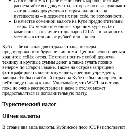
С интернетом в стране всё не очень хорошо, поэтому
распечатайте все документы, которые того заслуживают
– от визовых документов и страховки до плана
путешествия – и держите их при себе, по возможности.
В качестве обменной валюте на Кубе предпочтительны
– евро. Их можно поменять с хорошим курсом, без
комиссии – в отличие от долларов США – и во многих
местах – в отличие от рублей или гривен.
Куба — безопасная для отдыха страна, но меры
предосторожности будут не лишними. Ценные вещи и деньги
храните в сейфе отеля. Не стоит носить с собой дорогую
технику и крупные суммы денег, а также гулять поздно
вечером по Старой Гаване. Также на острове запрещено
фотографировать военнослужащих, военные учреждени,
заводы. Чтобы семейный отдых на Кубе не был испорчен, не
пейте воду из-под крана. Учитывайте, что WI-FI на острове
пока не очень распространен и даже в отелях может
предоставляться за дополнительную плату.
Туристический налог
Обмен валюты
В стране два вида валюты. Кубинское песо (CUP) используют