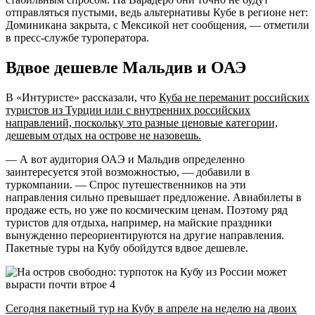
отправляться пустыми, ведь альтернативы Кубе в регионе нет:
Доминикана закрыта, с Мексикой нет сообщения, — отметили
в пресс-службе туроператора.
Вдвое дешевле Мальдив и ОАЭ
В «Интуристе» рассказали, что
Куба не переманит российских
туристов из Турции или с внутренних российских
направлений, поскольку это разные ценовые категории,
дешевым отдых на острове не назовешь.
— А вот аудитория ОАЭ и Мальдив определенно
заинтересуется этой возможностью, — добавили в
туркомпании. — Спрос путешественников на эти
направления сильно превышает предложение. Авиабилеты в
продаже есть, но уже по космическим ценам. Поэтому ряд
туристов для отдыха, например, на майские праздники
вынужденно переориентируются на другие направления.
Пакетные туры на Кубу обойдутся вдвое дешевле.
Сегодня пакетный тур на Кубу в апреле на неделю на двоих