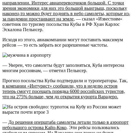
направлении. Интерес авиаперевозчиков большой. С точки
зрения экономики для них это большой выигрыш, поскольку
наконец-то можно будет поднять в небо самолеты, которые из-
за пандемии простаивают на земле
, — сказал «Известиям»
советник по туризму посольства Кубы в РФ Хуан Карлос
Эскалона Пельисер.
Исходя из этого, авиакомпании могут поставить максимум
рейсов — то есть забрать все разрешенные частоты.
— Уверен, что самолеты будут заполняться, Куба интересна
многим россиянам, — отметил Пельисер.
Прогноз посольства Кубы подтвердили и туроператоры. Так,
в компании «Интурист» сообщили, что в неделю остров
теперь смогут посещать порядка 6000 российских туристов,
что на 275% больше, чем до открытия курорта Варадеро.
—
До решения оперштаба самолеты летали только в аэропорт
небольшого острова Кайо-Коко
. Эти рейсы пользовались
стабильным спросом. На Варадеро они точно не будут