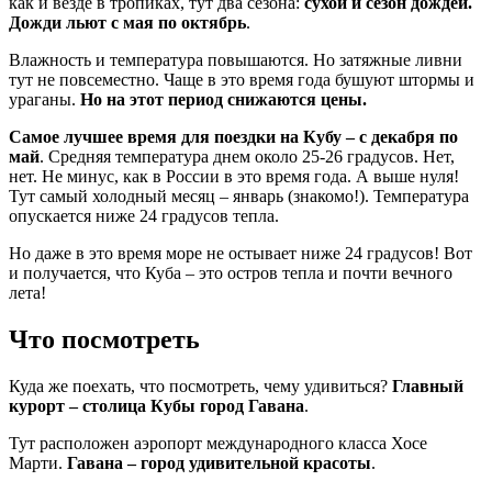
как и везде в тропиках, тут два сезона:
сухой и сезон дождей.
Дожди льют с мая по октябрь
.
Влажность и температура повышаются. Но затяжные ливни
тут не повсеместно. Чаще в это время года бушуют штормы и
ураганы.
Но на этот период снижаются цены.
Самое лучшее время для поездки на Кубу – с декабря по
май
. Средняя температура днем около 25-26 градусов. Нет,
нет. Не минус, как в России в это время года. А выше нуля!
Тут самый холодный месяц – январь (знакомо!). Температура
опускается ниже 24 градусов тепла.
Но даже в это время море не остывает ниже 24 градусов! Вот
и получается, что Куба – это остров тепла и почти вечного
лета!
Что посмотреть
Куда же поехать, что посмотреть, чему удивиться?
Главный
курорт – столица Кубы город Гавана
.
Тут расположен аэропорт международного класса Хосе
Марти.
Гавана – город удивительной красоты
.