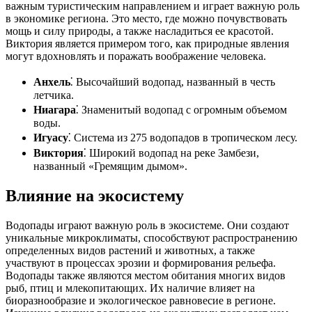
важным туристическим направлением и играет важную роль
в экономике региона. Это место, где можно почувствовать
мощь и силу природы, а также насладиться ее красотой.
Виктория является примером того, как природные явления
могут вдохновлять и поражать воображение человека.
Анхель
⁚ Высочайший водопад, названный в честь
летчика.
Ниагара
⁚ Знаменитый водопад с огромным объемом
воды.
Игуасу
⁚ Система из 275 водопадов в тропическом лесу.
Виктория
⁚ Широкий водопад на реке Замбези,
названный «Гремящим дымом».
Влияние на экосистему
Водопады играют важную роль в экосистеме. Они создают
уникальные микроклиматы, способствуют распространению
определенных видов растений и животных, а также
участвуют в процессах эрозии и формирования рельефа.
Водопады также являются местом обитания многих видов
рыб, птиц и млекопитающих. Их наличие влияет на
биоразнообразие и экологическое равновесие в регионе.