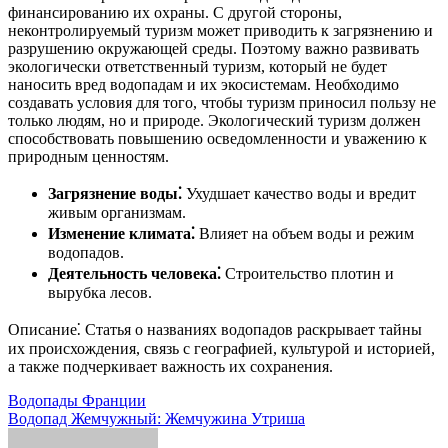
финансированию их охраны. С другой стороны,
неконтролируемый туризм может приводить к загрязнению и
разрушению окружающей среды. Поэтому важно развивать
экологически ответственный туризм, который не будет
наносить вред водопадам и их экосистемам. Необходимо
создавать условия для того, чтобы туризм приносил пользу не
только людям, но и природе. Экологический туризм должен
способствовать повышению осведомленности и уважению к
природным ценностям.
Загрязнение воды⁚
Ухудшает качество воды и вредит
живым организмам.
Изменение климата⁚
Влияет на объем воды и режим
водопадов.
Деятельность человека⁚
Строительство плотин и
вырубка лесов.
Описание⁚ Статья о названиях водопадов раскрывает тайны
их происхождения, связь с географией, культурой и историей,
а также подчеркивает важность их сохранения.
Навигация
Водопады Франции
Водопад Жемчужный: Жемчужина Утриша
по