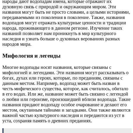
народы дают водопадам имена, которые отражают их
духовную связь с природой и окружающим миром. Эти
названия могут быть не просто словами, а целыми историями,
передаваемыми из поколения в поколение. Также, названия
водопадов могут отражать культурные ценности и традиции
народа, проживающего в данном регионе. Изучение таких
названий позволяет нам проникнуть в мир культурного
наследия и узнать больше о духовных верованиях разных
народов мира.
Мифология и легенды
Многие водопады носят названия, которые связаны с
мифологией и легендами. Эти названия могут рассказывать о
богах, духах или героях, которые, по преданиям, связаны с
данным местом. Например, водопад может быть назван в
честь мифического существа, которое, как считалось, обитало
в его водах. Или же, название может быть связано с легендой
о любви или героизме, произошедшей вблизи водопада. Такие
названия придают водопаду особое очарование и делают его
местом, окутанным тайнами и загадками. Они также являются
важной частью культурного наследия и передаются из уст в
уста, сохраняя память о древних преданиях.