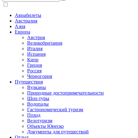
Авиабилеты
Австралия
Азия
Европа
Австрия
Великобритания
Италия
Испания
Кипр
Греция
Россия
Черногория
Путешествия
Вулканы
Природные достопримечательности
Шоп-туры
Водопады
Гастрономический туризм
Поход
Велотуризм
Объекты Юнеско
Документы для путешествий
Отдых