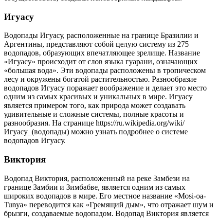
Игуасу
Водопады Игуасу, расположенные на границе Бразилии и
Аргентины, представляют собой целую систему из 275
водопадов, образующих впечатляющее зрелище. Название
«Игуасу» происходит от слов языка гуарани, означающих
«большая вода». Эти водопады расположены в тропическом
лесу и окружены богатой растительностью. Разнообразие
водопадов Игуасу поражает воображение и делает это место
одним из самых красивых и уникальных в мире. Игуасу
является примером того, как природа может создавать
удивительные и сложные системы, полные красоты и
разнообразия. На странице https://ru.wikipedia.org/wiki/
Игуасу_(водопады) можно узнать подробнее о системе
водопадов Игуасу.
Виктория
Водопад Виктория, расположенный на реке Замбези на
границе Замбии и Зимбабве, является одним из самых
широких водопадов в мире. Его местное название «Mosi-oa-
Tunya» переводится как «Гремящий дым», что отражает шум и
брызги, создаваемые водопадом. Водопад Виктория является