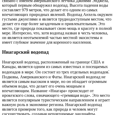
связано с именем американского летчика Джимми Энджела,
который первым обнаружил водопад. Высота падения воды
составляет 979 метров, что делает его одним из самых
впечатляющих природных явлений. Водопад Анхель окружен
густыми джунглями и является труднодоступным местом, что
делает его еще более загадочным и привлекательным. Это
место, где природа показывает свою мощь и красоту в полной
мере. Интересно, что, хотя водопад назван в честь человека,
он является неотъемлемой частью местной экосистемы и
имеет глубокое значение для коренного населения.
Ниагарский водопад
Ниагарский водопад, расположенный на границе США и
Канады, является одним из самых известных и посещаемых
водопадов в мире. Он состоит из трех отдельных водопадов⁚
Подковы, Американского и Фаты. Ниагарский водопад не
является самым высоким в мире, но он обладает огромным
объемом воды, что делает его очень мощным и
впечатляющим. Название «Ниагара» происходит от
ирокезского слова, означающего «гремящая вода». Это место
является популярным туристическим направлением и играет
важную роль в экономике региона. Ниагарский водопад
является примером того, как природа и человек могут
сосуществовать, создавая неповторимые ландшафты.