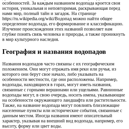
особенностей. За каждым названием водопада кроется своя
история, уникальная и неповторимая, раскрывающая перед
нами мир, полный тайн и загадок. На странице
https://ru.wikipedia.org/wiki/Водопад можно найти общее
определение водопада, его формирование и классификацию.
Изучение происхождения этих названий позволяет нам
глубже понять связь человека и природы, а также проникнуть
в мир культурного наследия.
География и названия водопадов
Названия водопадов часто связаны с их географическим
положением. Они могут отражать имя реки или ручья, из
которого они берут свое начало, либо указывать на
особенности местности, где они расположены. Например,
водопады, находящиеся в горах, могут иметь названия,
связанные с горными вершинами или ущельями. Равнинные
водопады могут, в свою очередь, носить имена, указывающие
на особенности окружающего ландшафта или растительности.
Также, на название водопада могут повлиять близлежащие
населенные пункты или исторические события, связанные с
данным местом. Иногда названия имеют описательный
характер, указывая на внешний вид водопада, например, его
высоту, форму или цвет воды.