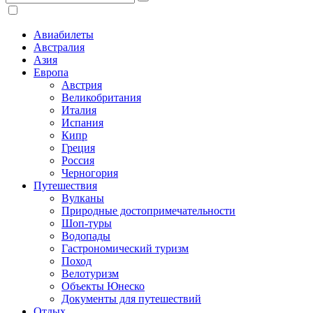
Авиабилеты
Австралия
Азия
Европа
Австрия
Великобритания
Италия
Испания
Кипр
Греция
Россия
Черногория
Путешествия
Вулканы
Природные достопримечательности
Шоп-туры
Водопады
Гастрономический туризм
Поход
Велотуризм
Объекты Юнеско
Документы для путешествий
Отдых