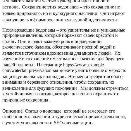
и являются важной частью культурной идентичности
региона․ Сохранение этих водопадов – это сохранение не
только природного, но и культурного наследия․ Они играют
важную роль в формировании культурной идентичности․
Незамерзающие водопады – это удивительные и уникальные
природные явления, которые поражают своей красотой и
силой․ Они играют важную роль в поддержании
экологического баланса, обеспечивают пресной водой и
являются источником вдохновения для многих людей․ Их
изучение и сохранение имеет важное значение для будущего
нашей планеты․ На странице https://www․example․
com/waterfall-preservation вы можете узнать больше о мерах по
защите уникальных водопадов․ Эти места требуют особого
внимания и бережного отношения, чтобы сохранить их
великолепие для будущих поколений․ Мы должны стремиться
к устойчивому развитию, которое позволит сохранить эти
природные сокровища․
Описание⁚ Статья о водопаде, который не замерзает, его
особенностях, значении и туристической привлекательности,
с учетом уникальности и SEO-оптимизации․