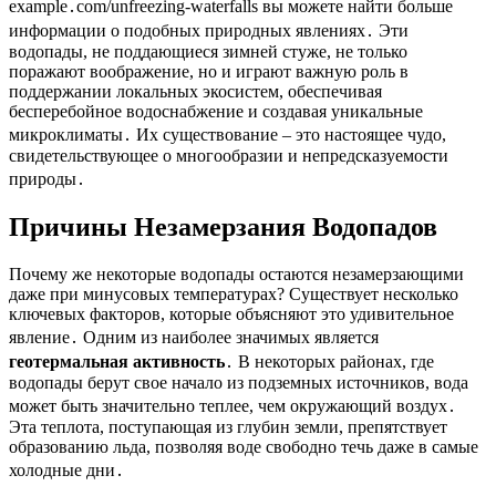
example․com/unfreezing-waterfalls вы можете найти больше
информации о подобных природных явлениях․ Эти
водопады, не поддающиеся зимней стуже, не только
поражают воображение, но и играют важную роль в
поддержании локальных экосистем, обеспечивая
бесперебойное водоснабжение и создавая уникальные
микроклиматы․ Их существование – это настоящее чудо,
свидетельствующее о многообразии и непредсказуемости
природы․
Причины Незамерзания Водопадов
Почему же некоторые водопады остаются незамерзающими
даже при минусовых температурах? Существует несколько
ключевых факторов, которые объясняют это удивительное
явление․ Одним из наиболее значимых является
геотермальная активность
․ В некоторых районах, где
водопады берут свое начало из подземных источников, вода
может быть значительно теплее, чем окружающий воздух․
Эта теплота, поступающая из глубин земли, препятствует
образованию льда, позволяя воде свободно течь даже в самые
холодные дни․