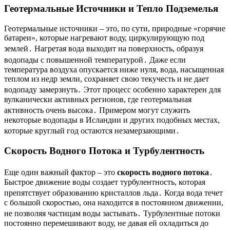
Геотермальные Источники и Тепло Подземелья
Геотермальные источники – это, по сути, природные «горячие
батареи», которые нагревают воду, циркулирующую под
землей․ Нагретая вода выходит на поверхность, образуя
водопады с повышенной температурой․ Даже если
температура воздуха опускается ниже нуля, вода, насыщенная
теплом из недр земли, сохраняет свою текучесть и не дает
водопаду замерзнуть․ Этот процесс особенно характерен для
вулканически активных регионов, где геотермальная
активность очень высока․ Примером могут служить
некоторые водопады в Исландии и других подобных местах,
которые круглый год остаются незамерзающими․
Скорость Водного Потока и Турбулентность
Еще один важный фактор – это
скорость водного потока
․
Быстрое движение воды создает турбулентность, которая
препятствует образованию кристаллов льда․ Когда вода течет
с большой скоростью, она находится в постоянном движении,
не позволяя частицам воды застывать․ Турбулентные потоки
постоянно перемешивают воду, не давая ей охладиться до