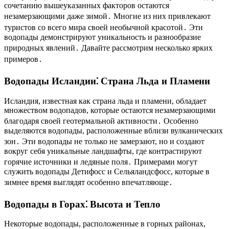
сочетанию вышеуказанных факторов остаются
незамерзающими даже зимой․ Многие из них привлекают
туристов со всего мира своей необычной красотой․ Эти
водопады демонстрируют уникальность и разнообразие
природных явлений․ Давайте рассмотрим несколько ярких
примеров․
Водопады Исландии⁚ Страна Льда и Пламени
Исландия, известная как страна льда и пламени, обладает
множеством водопадов, которые остаются незамерзающими
благодаря своей геотермальной активности․ Особенно
выделяются водопады, расположенные вблизи вулканических
зон․ Эти водопады не только не замерзают, но и создают
вокруг себя уникальные ландшафты, где контрастируют
горячие источники и ледяные поля․ Примерами могут
служить водопады Детифосс и Сельяландсфосс, которые в
зимнее время выглядят особенно впечатляюще․
Водопады в Горах⁚ Высота и Тепло
Некоторые водопады, расположенные в горных районах,