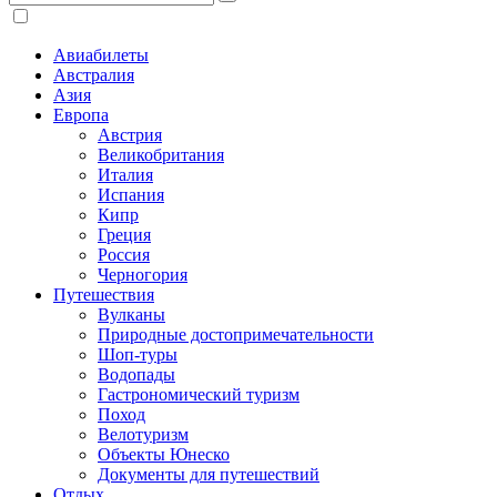
Авиабилеты
Австралия
Азия
Европа
Австрия
Великобритания
Италия
Испания
Кипр
Греция
Россия
Черногория
Путешествия
Вулканы
Природные достопримечательности
Шоп-туры
Водопады
Гастрономический туризм
Поход
Велотуризм
Объекты Юнеско
Документы для путешествий
Отдых