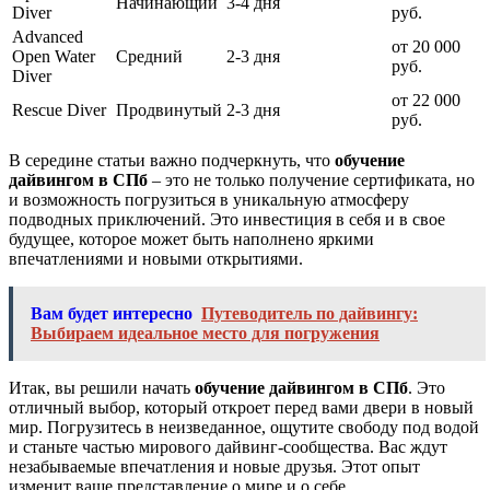
Начинающий
3-4 дня
Diver
руб.
Advanced
от 20 000
Open Water
Средний
2-3 дня
руб.
Diver
от 22 000
Rescue Diver
Продвинутый
2-3 дня
руб.
В середине статьи важно подчеркнуть, что
обучение
дайвингом в СПб
– это не только получение сертификата, но
и возможность погрузиться в уникальную атмосферу
подводных приключений. Это инвестиция в себя и в свое
будущее, которое может быть наполнено яркими
впечатлениями и новыми открытиями.
Вам будет интересно
Путеводитель по дайвингу:
Выбираем идеальное место для погружения
Итак, вы решили начать
обучение дайвингом в СПб
. Это
отличный выбор, который откроет перед вами двери в новый
мир. Погрузитесь в неизведанное, ощутите свободу под водой
и станьте частью мирового дайвинг-сообщества. Вас ждут
незабываемые впечатления и новые друзья. Этот опыт
изменит ваше представление о мире и о себе.