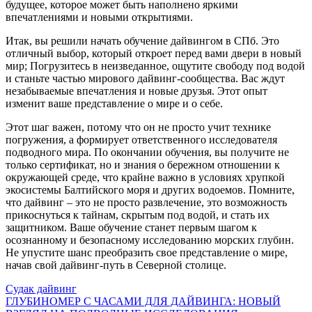
будущее, которое может быть наполнено яркими
впечатлениями и новыми открытиями.
Итак, вы решили начать обучение дайвингом в СПб. Это
отличный выбор, который откроет перед вами двери в новый
мир; Погрузитесь в неизведанное, ощутите свободу под водой
и станьте частью мирового дайвинг-сообщества. Вас ждут
незабываемые впечатления и новые друзья. Этот опыт
изменит ваше представление о мире и о себе.
Этот шаг важен, потому что он не просто учит технике
погружения, а формирует ответственного исследователя
подводного мира. По окончании обучения, вы получите не
только сертификат, но и знания о бережном отношении к
окружающей среде, что крайне важно в условиях хрупкой
экосистемы Балтийского моря и других водоемов. Помните,
что дайвинг – это не просто развлечение, это возможность
прикоснуться к тайнам, скрытым под водой, и стать их
защитником. Ваше обучение станет первым шагом к
осознанному и безопасному исследованию морских глубин.
Не упустите шанс преобразить свое представление о мире,
начав свой дайвинг-путь в Северной столице.
Навигация
Судак дайвинг
ГЛУБИНОМЕР С ЧАСАМИ ДЛЯ ДАЙВИНГА: НОВЫЙ
по