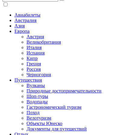
Авиабилеты
Австралия
Азия
Европа
Австрия
Великобритания
Италия
Испания
Кипр
Греция
Россия
Черногория
Путешествия
Вулканы
Природные достопримечательности
Шоп-туры
Водопады
Гастрономический туризм
Поход
Велотуризм
Объекты Юнеско
Документы для путешествий
Отдых