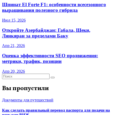
Шпинат El Forte F1: особенности всесезонного
выращивания полезного гибрида
Июл 15, 2026
Откройте Азербайджан: Габала, Шеки,
Лянкяран за пределами Баку
Апр 21, 2026
Оценка эффективности SEO продвижения:
метрики, трафик, позиции
Апр 20, 2026
Вы пропустили
Документы для путешествий
Как сделать правильный перевод паспорта для подачи на
визу или ВНЖ