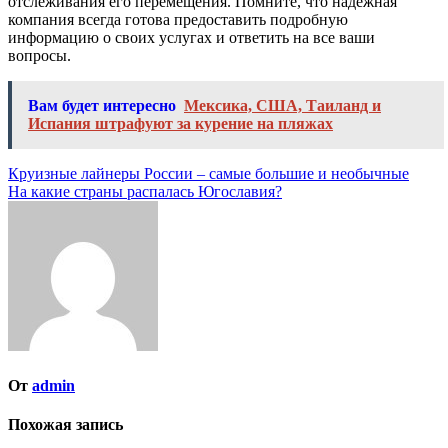
отслеживания его перемещения. Помните, что надежная
компания всегда готова предоставить подробную
информацию о своих услугах и ответить на все ваши
вопросы.
Вам будет интересно
Мексика, США, Таиланд и
Испания штрафуют за курение на пляжах
Навигация
Круизные лайнеры России – самые большие и необычные
На какие страны распалась Югославия?
по
записям
От
admin
Похожая запись