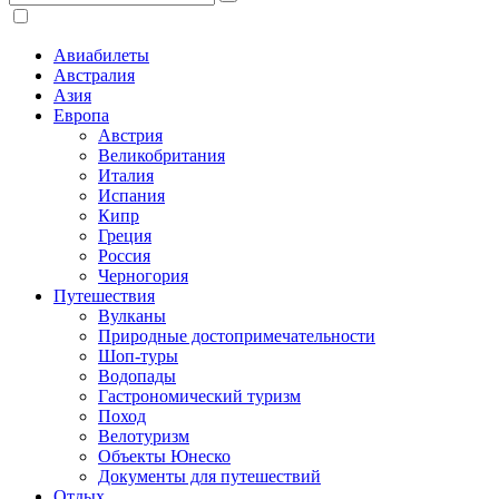
Авиабилеты
Австралия
Азия
Европа
Австрия
Великобритания
Италия
Испания
Кипр
Греция
Россия
Черногория
Путешествия
Вулканы
Природные достопримечательности
Шоп-туры
Водопады
Гастрономический туризм
Поход
Велотуризм
Объекты Юнеско
Документы для путешествий
Отдых