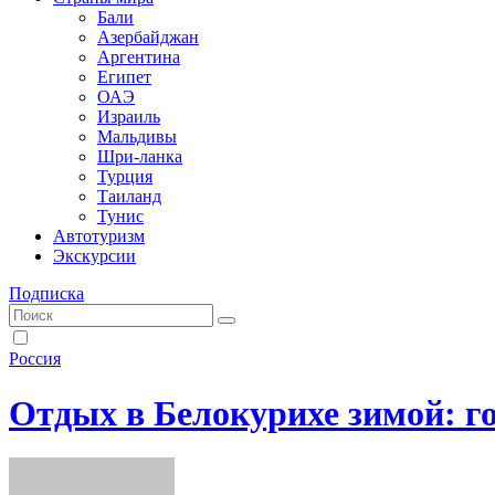
Бали
Азербайджан
Аргентина
Египет
ОАЭ
Израиль
Мальдивы
Шри-ланка
Турция
Таиланд
Тунис
Автотуризм
Экскурсии
Подписка
Россия
Отдых в Белокурихе зимой: г