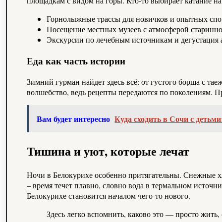
площадкам с видом на горы. Кто-то выбирает катание н
Горнолыжные трассы для новичков и опытных спо
Посещение местных музеев с атмосферой старинно
Экскурсии по лечебным источникам и дегустация а
Еда как часть истории
Зимний гурман найдет здесь всё: от густого борща с та
волшебство, ведь рецепты передаются по поколениям. П
Вам будет интересно
Куда сходить в Сочи с детьм
Тишина и уют, которые лечат
Ночи в Белокурихе особенно притягательны. Снежные хл
– время течет плавно, словно вода в термальном источн
Белокурихе становится началом чего-то нового.
Здесь легко вспомнить, каково это — просто жить,