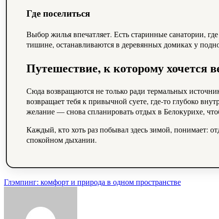
Где поселиться
Выбор жилья впечатляет. Есть старинные санатории, где
тишине, останавливаются в деревянных домиках у подно
Путешествие, к которому хочется в
Сюда возвращаются не только ради термальных источнико
возвращает тебя к привычной суете, где-то глубоко внут
желание — снова спланировать отдых в Белокурихе, чтоб
Каждый, кто хоть раз побывал здесь зимой, понимает: о
спокойном дыхании.
Навигация
Глэмпинг: комфорт и природа в одном пространстве
по
записям