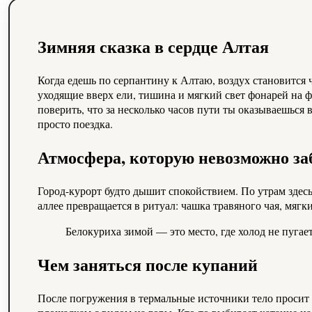
Зимняя сказка в сердце Алтая
Когда едешь по серпантину к Алтаю, воздух становится чище, а время будто замедляется. Белокуриха раскрывается постепенно — сначала снежные сугробы по обочинам, потом
уходящие вверх ели, тишина и мягкий свет фонарей на ф
поверить, что за несколько часов пути ты оказываешься 
просто поездка.
Атмосфера, которую невозможно з
Город-курорт будто дышит спокойствием. По утрам здесь
аллее превращается в ритуал: чашка травяного чая, мяг
Белокуриха зимой — это место, где холод не пугает
Чем заняться после купаний
После погружения в термальные источники тело просит