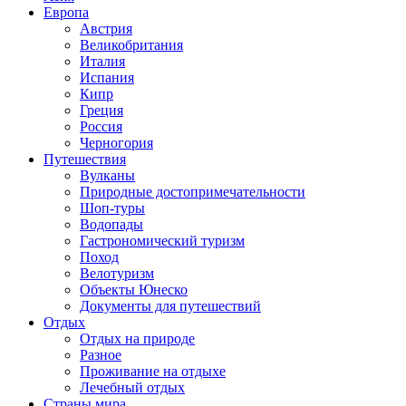
Европа
Австрия
Великобритания
Италия
Испания
Кипр
Греция
Россия
Черногория
Путешествия
Вулканы
Природные достопримечательности
Шоп-туры
Водопады
Гастрономический туризм
Поход
Велотуризм
Объекты Юнеско
Документы для путешествий
Отдых
Отдых на природе
Разное
Проживание на отдыхе
Лечебный отдых
Страны мира