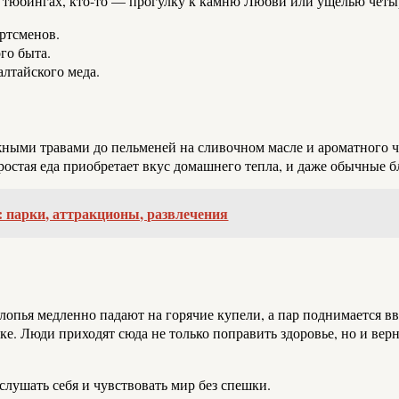
а тюбингах, кто-то — прогулку к камню Любви или ущелью четы
ртсменов.
го быта.
лтайского меда.
ежными травами до пельменей на сливочном масле и ароматного ч
ростая еда приобретает вкус домашнего тепла, и даже обычные
и: парки, аттракционы, развлечения
опья медленно падают на горячие купели, а пар поднимается вв
ике. Люди приходят сюда не только поправить здоровье, но и вер
 слушать себя и чувствовать мир без спешки.