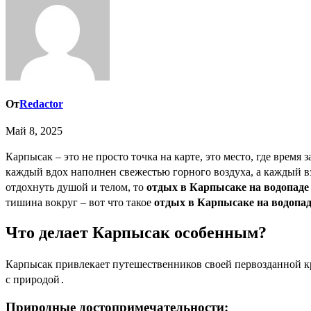
От
Redactor
Май 8, 2025
Карпысак – это не просто точка на карте, это место, где время замедляет свой бег, позволяя полностью раствориться в красоте окружающей природы․ Здесь, вдали от городской суеты и шума,
каждый вдох наполнен свежестью горного воздуха, а каждый в
отдохнуть душой и телом, то
отдых в Карпысаке на водопаде
тишина вокруг – вот что такое
отдых в Карпысаке на водопад
Что делает Карпысак особенным?
Карпысак привлекает путешественников своей первозданной кр
с природой․
Природные достопримечательности: