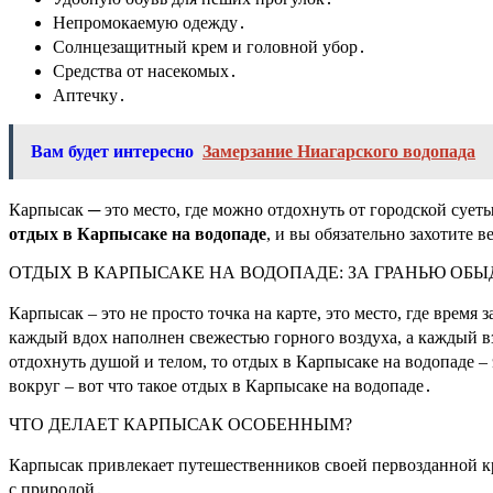
Непромокаемую одежду․
Солнцезащитный крем и головной убор․
Средства от насекомых․
Аптечку․
Вам будет интересно
Замерзание Ниагарского водопада
Карпысак ─ это место, где можно отдохнуть от городской сует
отдых в Карпысаке на водопаде
, и вы обязательно захотите в
ОТДЫХ В КАРПЫСАКЕ НА ВОДОПАДЕ: ЗА ГРАНЬЮ ОБ
Карпысак – это не просто точка на карте, это место, где время
каждый вдох наполнен свежестью горного воздуха, а каждый в
отдохнуть душой и телом, то отдых в Карпысаке на водопаде 
вокруг – вот что такое отдых в Карпысаке на водопаде․
ЧТО ДЕЛАЕТ КАРПЫСАК ОСОБЕННЫМ?
Карпысак привлекает путешественников своей первозданной кр
с природой․