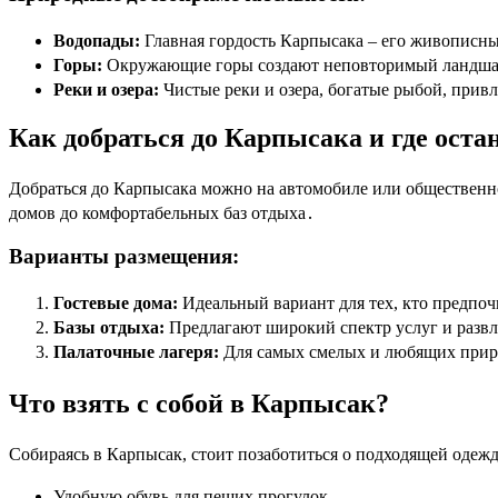
Водопады:
Главная гордость Карпысака – его живописн
Горы:
Окружающие горы создают неповторимый ландшаф
Реки и озера:
Чистые реки и озера, богатые рыбой, прив
Как добраться до Карпысака и где оста
Добраться до Карпысака можно на автомобиле или общественно
домов до комфортабельных баз отдыха․
Варианты размещения:
Гостевые дома:
Идеальный вариант для тех, кто предпо
Базы отдыха:
Предлагают широкий спектр услуг и развл
Палаточные лагеря:
Для самых смелых и любящих приро
Что взять с собой в Карпысак?
Собираясь в Карпысак, стоит позаботиться о подходящей одежде
Удобную обувь для пеших прогулок․