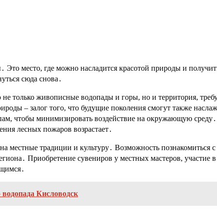
ы․ Это место, где можно насладится красотой природы и получи
нуться сюда снова․
то не только живописные водопады и горы, но и территория, тр
рироды – залог того, что будущие поколения смогут также насл
пам, чтобы минимизировать воздействие на окружающую среду․
вения лесных пожаров возрастает․
на местные традиции и культуру․ Возможность познакомиться с 
егиона․ Приобретение сувениров у местных мастеров, участие в 
ющимся․
о водопада Кисловодск