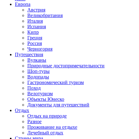
Европа
Австрия
Великобритания
Италия
Испания
Кипр
Греция
Россия
Черногория
Путешествия
Вулканы
Природные достопримечательности
Шоп-туры
Водопады
Гастрономический туризм
Поход
Велотуризм
Объекты Юнеско
Документы для путешествий
Отдых
Отдых на природе
Разное
Проживание на отдыхе
Лечебный отдых
Страны мира