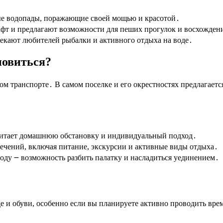
ые водопады, поражающие своей мощью и красотой․
т и предлагают возможности для пеших прогулок и восхожден
лекают любителей рыбалки и активного отдыха на воде․
новиться?
м транспорте․ В самом поселке и его окрестностях предлагает
читает домашнюю обстановку и индивидуальный подход․
ечений, включая питание, экскурсии и активные виды отдыха․
ду ౼ возможность разбить палатку и насладиться уединением․
 и обуви, особенно если вы планируете активно проводить время