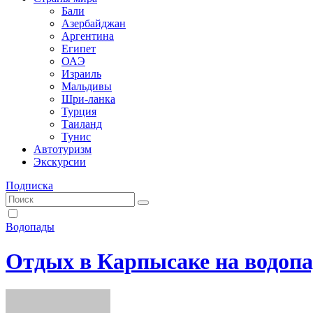
Бали
Азербайджан
Аргентина
Египет
ОАЭ
Израиль
Мальдивы
Шри-ланка
Турция
Таиланд
Тунис
Автотуризм
Экскурсии
Подписка
Водопады
Отдых в Карпысаке на водопа