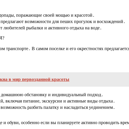
одопады, поражающие своей мощью и красотой․
предлагают возможности для пеших прогулок и восхождений․
ают любителей рыбалки и активного отдыха на воде․
Я?
м транспорте․ В самом поселке и его окрестностях предлагает
Окна в мир первозданной красоты
ает домашнюю обстановку и индивидуальный подход․
ий, включая питание, экскурсии и активные виды отдыха․
возможность разбить палатку и насладиться уединением․
 и обуви, особенно если вы планируете активно проводить время 