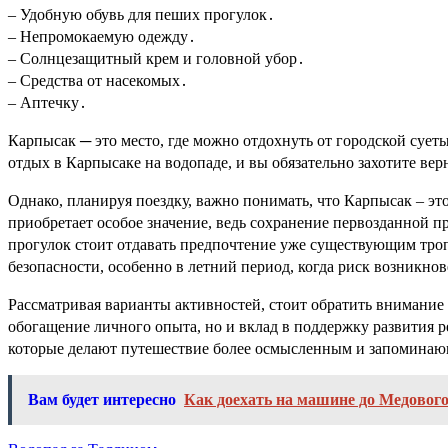
– Удобную обувь для пеших прогулок․
– Непромокаемую одежду․
– Солнцезащитный крем и головной убор․
– Средства от насекомых․
– Аптечку․
Карпысак ─ это место, где можно отдохнуть от городской сует
отдых в Карпысаке на водопаде, и вы обязательно захотите вер
Однако, планируя поездку, важно понимать, что Карпысак – э
приобретает особое значение, ведь сохранение первозданной п
прогулок стоит отдавать предпочтение уже существующим тро
безопасности, особенно в летний период, когда риск возникно
Рассматривая варианты активностей, стоит обратить внимание 
обогащение личного опыта, но и вклад в поддержку развития р
которые делают путешествие более осмысленным и запомина
Вам будет интересно
Как доехать на машине до Медовог