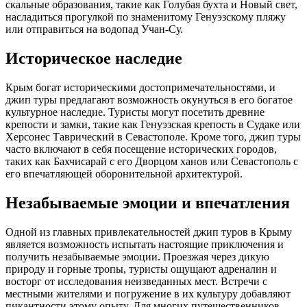
скальные образования, такие как Голубая бухта и Новый свет,
насладиться прогулкой по знаменитому Генуэзскому пляжу
или отправиться на водопад Учан-Су.
Историческое наследие
Крым богат историческими достопримечательностями, и
джип туры предлагают возможность окунуться в его богатое
культурное наследие. Туристы могут посетить древние
крепости и замки, такие как Генуэзская крепость в Судаке или
Херсонес Таврический в Севастополе. Кроме того, джип туры
часто включают в себя посещение исторических городов,
таких как Бахчисарай с его Дворцом ханов или Севастополь с
его впечатляющей оборонительной архитектурой.
Незабываемые эмоции и впечатления
Одной из главных привлекательностей джип туров в Крыму
является возможность испытать настоящие приключения и
получить незабываемые эмоции. Проезжая через дикую
природу и горные тропы, туристы ощущают адреналин и
восторг от исследования неизведанных мест. Встречи с
местными жителями и погружение в их культуру добавляют
пикантности этому опыту. Для многих путешественников