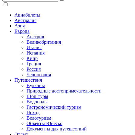
Авиабилеты
Австралия
Азия
Европа
Австрия
Великобритания
Италия
Испания
Кипр
Греция
Россия
Черногория
Путешествия
Вулканы
Природные достопримечательности
Шоп-туры
Водопады
Гастрономический туризм
Поход
Велотуризм
Объекты Юнеско
Документы для путешествий
Отдых