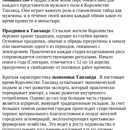
каждого представителя мужского пола в Королевстве
Таиланд. Оно играет важную роль в становлении тайца как
мужчины, и в течение своей жизни каждый обязан какое-то
время провести в монастыре.
Праздники в Таиланде.
Сельские жители Королевства
бережно хранят традиции, идущие из глубин времен.
Основные праздники, обычаи и обряды приурочены к началу
или окончанию одного из периодов, связанных с
земледелием. Практически каждая стадия возделывания риса
сопровождается соответствующими ритуалами. Начало
нового года (Сонгкран, отмечается с 12 по 14 апреля)
приурочено к свободному от посевных работ времени.
Краткая характеристика
экономики Таиланда
. В настоящее
время Королевство Таиланд испытывает экономический
подъем за счет развития экспорта, который практически
перекрывает импорт, а также развития внутреннего
потребления. Однако до сих пор большая часть страны
является аграрной, живущей традиционным укладом. За счет
больших темпов развития городов происходит существенный
перекос материального благосостояния в пользу жителей
городских агломераций, эксплуатирующих крестьянско-
фермерские хозяйства. Это ведет к росту недовольства и
потенциальному расслоению населения как по уровню