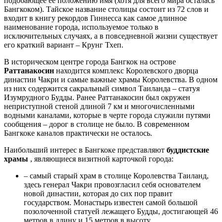
подобающее ее положению имя (хотя для всего мира осталась
Бангкоком). Тайское название столицы состоит из 72 слов и
входит в книгу рекордов Гиннесса как самое длинное
наименование города, используемое только в
исключительных случаях, а в повседневной жизни существует
его краткий вариант – Крунг Тхеп.
В историческом центре города Бангкок на острове
Раттанакосин
находится комплекс Королевского дворца
династии Чакри и самые важные храмы Королевства. В одном
из них содержится сакральный символ Таиланда – статуя
Изумрудного Будды. Ранее Раттанакосин был окружен
неприступной стеной длиной 7 км и многочисленными
водными каналами, которые в черте города служили путями
сообщения – дорог в столице не было. В современном
Бангкоке каналов практически не осталось.
Наибольший интерес в Бангкоке представляют
буддистские
храмы
, являющиеся визитной карточкой города:
– самый старый храм в столице Королевства Таиланд,
здесь генерал Чакри провозгласил себя основателем
новой династии, которая до сих пор правит
государством. Монастырь известен самой большой
позолоченной статуей лежащего Будды, достигающей 46
метров в длину и 15 метров в высоту.