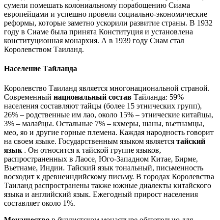
сумели помешать колониальному порабощению Сиама
европейцами и успешно провели социально-экономические
реформы, которые заметно ускорили развитие страны. В 1932
году в Сиаме была принята Конституция и установлена
конституционная монархия. А в 1939 году Сиам стал
Королевством Таиланд.
Население Тайланда
Королевство Таиланд является многонациональной страной.
Современный
национальный состав
Тайланда: 59%
населения составляют тайцы (более 15 этнических групп),
26% – родственные им лао, около 15% – этнические китайцы,
3% – малайцы. Остальные 7% – кхмеры, шаны, вьетнамцы,
мео, яо и другие горные племена. Каждая народность говорит
на своем языке. Государственным языком является
тайский
язык
. Он относится к тайской группе языков,
распространенных в Лаосе, Юго-Западном Китае, Бирме,
Вьетнаме, Индии. Тайский язык тональный, письменность
восходит к древнеиндийскому письму. В городах Королевства
Таиланд распространены также южные диалекты китайского
языка и английский язык. Ежегодный прирост населения
составляет около 1%.
Монашество
в буддистском монастыре обязательно для