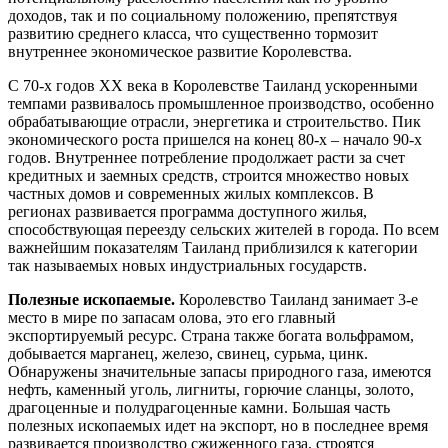
доходов, так и по социальному положению, препятствуя
развитию среднего класса, что существенно тормозит
внутреннее экономическое развитие Королевства.
С 70-х годов XX века в Королевстве Таиланд ускоренными
темпами развивалось промышленное производство, особенно
обрабатывающие отрасли, энергетика и строительство. Пик
экономического роста пришелся на конец 80-х – начало 90-х
годов. Внутреннее потребление продолжает расти за счет
кредитных и заемных средств, строится множество новых
частных домов и современных жилых комплексов. В
регионах развивается программа доступного жилья,
способствующая переезду сельских жителей в города. По всем
важнейшим показателям Таиланд приблизился к категории
так называемых новых индустриальных государств.
Полезные ископаемые.
Королевство Таиланд занимает 3-е
место в мире по запасам олова, это его главный
экспортируемый ресурс. Страна также богата вольфрамом,
добывается марганец, железо, свинец, сурьма, цинк.
Обнаружены значительные запасы природного газа, имеются
нефть, каменный уголь, лигниты, горючие сланцы, золото,
драгоценные и полудрагоценные камни. Большая часть
полезных ископаемых идет на экспорт, но в последнее время
развивается производство сжиженного газа, строятся