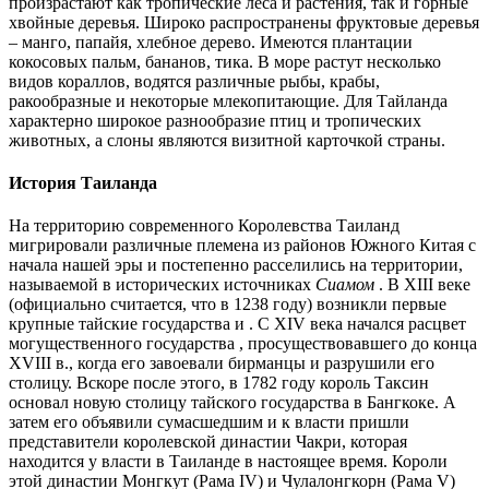
произрастают как тропические леса и растения, так и горные
хвойные деревья. Широко распространены фруктовые деревья
– манго, папайя, хлебное дерево. Имеются плантации
кокосовых пальм, бананов, тика. В море растут несколько
видов кораллов, водятся различные рыбы, крабы,
ракообразные и некоторые млекопитающие. Для Тайланда
характерно широкое разнообразие птиц и тропических
животных, а слоны являются визитной карточкой страны.
История Таиланда
На территорию современного Королевства Таиланд
мигрировали различные племена из районов Южного Китая с
начала нашей эры и постепенно расселились на территории,
называемой в исторических источниках
Сиамом
. В XIII веке
(официально считается, что в 1238 году) возникли первые
крупные тайские государства и . С XIV века начался расцвет
могущественного государства , просуществовавшего до конца
XVIII в., когда его завоевали бирманцы и разрушили его
столицу. Вскоре после этого, в 1782 году король Таксин
основал новую столицу тайского государства в Бангкоке. А
затем его объявили сумасшедшим и к власти пришли
представители королевской династии Чакри, которая
находится у власти в Таиланде в настоящее время. Короли
этой династии Монгкут (Рама IV) и Чулалонгкорн (Рама V)