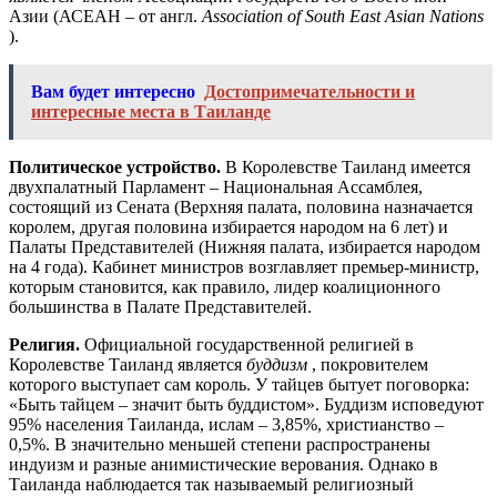
Азии (АСЕАН – от англ.
Association of South East Asian Nations
).
Вам будет интересно
Достопримечательности и
интересные места в Таиланде
Политическое устройство.
В Королевстве Таиланд имеется
двухпалатный Парламент – Национальная Ассамблея,
состоящий из Сената (Верхняя палата, половина назначается
королем, другая половина избирается народом на 6 лет) и
Палаты Представителей (Нижняя палата, избирается народом
на 4 года). Кабинет министров возглавляет премьер-министр,
которым становится, как правило, лидер коалиционного
большинства в Палате Представителей.
Религия.
Официальной государственной религией в
Королевстве Таиланд является
буддизм
, покровителем
которого выступает сам король. У тайцев бытует поговорка:
«Быть тайцем – значит быть буддистом». Буддизм исповедуют
95% населения Таиланда, ислам – 3,85%, христианство –
0,5%. В значительно меньшей степени распространены
индуизм и разные анимистические верования. Однако в
Таиланда наблюдается так называемый религиозный