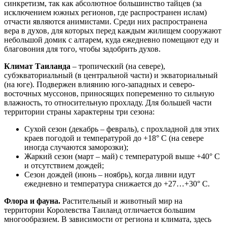
синкретизм, так как абсолютное большинство тайцев (за
исключением южных регионов, где распространен ислам)
отчасти являются анимистами. Среди них распространена
вера в духов, для которых перед каждым жилищем сооружают
небольшой домик с алтарем, куда ежедневно помещают еду и
благовония для того, чтобы задобрить духов.
Климат Таиланда
– тропический (на севере),
субэкваториальный (в центральной части) и экваториальный
(на юге). Подвержен влиянию юго-западных и северо-
восточных муссонов, приносящих попеременно то сильную
влажность, то относительную прохладу. Для большей части
территории страны характерны три сезона:
Сухой сезон (декабрь – февраль), с прохладной для этих
краев погодой и температурой до +18° С (на севере
иногда случаются заморозки);
Жаркий сезон (март – май) с температурой выше +40° С
и отсутствием дождей;
Сезон дождей (июнь – ноябрь), когда ливни идут
ежедневно и температура снижается до +27…+30° С.
Флора и фауна.
Растительный и животный мир на
территории Королевства Таиланд отличается большим
многообразием. В зависимости от региона и климата, здесь