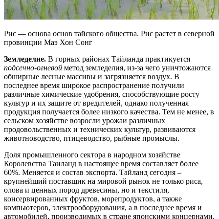
Рис — основа основ тайского общества. Рис растет в северной
провинции Маэ Хон Сонг
Земледелие.
В горных районах Тайланда практикуется
подсечно-огневой
метод земледелия, из-за чего уничтожаются
обширные лесные массивы и загрязняется воздух. В
последнее время широкое распространение получили
различные химические удобрения, способствующие росту
культур и их защите от вредителей, однако полученная
продукция получается более низкого качества. Тем не менее, в
сельском хозяйстве возросли урожаи различных
продовольственных и технических культур, развиваются
животноводство, птицеводство, рыбные промыслы.
Доля промышленного сектора в народном хозяйстве
Королевства Таиланд в настоящее время составляет более
60%. Меняется и состав экспорта. Тайланд сегодня –
крупнейший поставщик на мировой рынок не только риса,
олова и ценных пород древесины, но и текстиля,
консервированных фруктов, морепродуктов, а также
компьютеров, электрооборудования, а в последнее время и
автомобилей, производимых в стране японскими концернами.