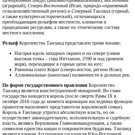
Центральный
(индустриально-промышленный),
Восточный
(аграрный),
Северо-Восточный
(Исан, природо-охраняемый
сельскохозяйственный регион) и
Северный
Таиланд (горный,
а также культурно-исторический), отличающихся
преобладающим рельефом местности, климатом и
природными ресурсами, а также по этническому составу
местного населения.
Рельеф
Королевства Таиланд представлен тремя зонами:
Нагорья вдоль западных окраин и на севере (самая
высокая точка – гора Интханон, 2590 м над уровнем
моря), переходящие в горные цепи на юге;
Равнины плато Корат (северо-восток, регион Исан);
Аллювиальные (наносные) низменности в долинах рек.
По форме государственного правления
Королевство
Таиланд является конституционной монархией. Во главе
государства находится король (после смерти Рамы IX в
октябре 2016 года до момента коронации наследника функции
правителя выполняют представители королевской семьи).
Король в Таиланде утратил абсолютную власть, но он
осуществляет законодательную, исполнительную и судебную
власть, являясь Верховным Главнокомандующим, а также
символом единства нации и покровителем буддизма. Таиланд
является членом Ассоциации государств Юго-Восточной