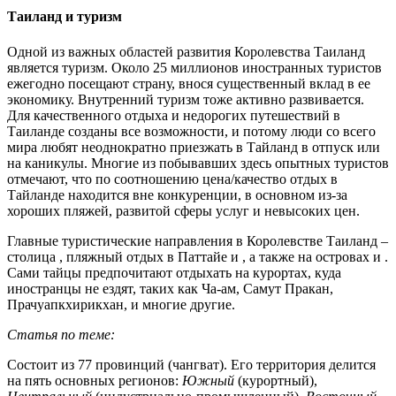
Таиланд и туризм
Одной из важных областей развития Королевства Таиланд
является туризм. Около 25 миллионов иностранных туристов
ежегодно посещают страну, внося существенный вклад в ее
экономику. Внутренний туризм тоже активно развивается.
Для качественного отдыха и недорогих путешествий в
Таиланде созданы все возможности, и потому люди со всего
мира любят неоднократно приезжать в Тайланд в отпуск или
на каникулы. Многие из побывавших здесь опытных туристов
отмечают, что по соотношению цена/качество отдых в
Тайланде находится вне конкуренции, в основном из-за
хороших пляжей, развитой сферы услуг и невысоких цен.
Главные туристические направления в Королевстве Таиланд –
столица , пляжный отдых в Паттайе и , а также на островах и .
Сами тайцы предпочитают отдыхать на курортах, куда
иностранцы не ездят, таких как Ча-ам, Самут Пракан,
Прачуапкхирикхан, и многие другие.
Статья по теме:
Состоит из 77 провинций (чангват). Его территория делится
на пять основных регионов:
Южный
(курортный),