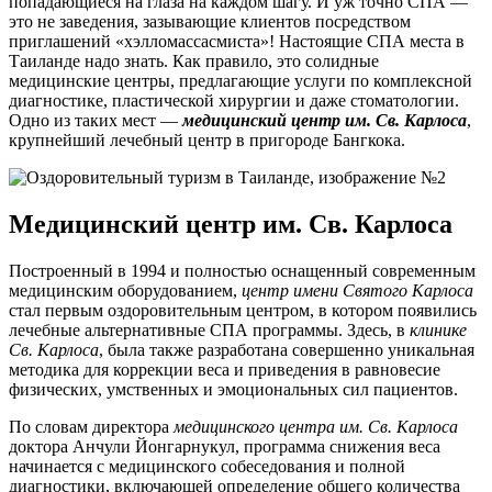
попадающиеся на глаза на каждом шагу. И уж точно СПА —
это не заведения, зазывающие клиентов посредством
приглашений «хэлломассасмиста»! Настоящие СПА места в
Таиланде надо знать. Как правило, это солидные
медицинские центры, предлагающие услуги по комплексной
диагностике, пластической хирургии и даже стоматологии.
Одно из таких мест —
медицинский центр им. Св. Карлоса
,
крупнейший лечебный центр в пригороде Бангкока.
Медицинский центр им. Св. Карлоса
Построенный в 1994 и полностью оснащенный современным
медицинским оборудованием,
центр имени Святого Карлоса
стал первым оздоровительным центром, в котором появились
лечебные альтернативные СПА программы. Здесь, в
клинике
Св. Карлоса
, была также разработана совершенно уникальная
методика для коррекции веса и приведения в равновесие
физических, умственных и эмоциональных сил пациентов.
По словам директора
медицинского центра им. Св. Карлоса
доктора Анчули Йонгарнукул, программа снижения веса
начинается с медицинского собеседования и полной
диагностики, включающей определение общего количества