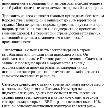
промышленные предприятия и автозаводы, использующие в
своей работе полезные ископаемые, которыми богата страна.
Тропические леса
являются главным природным богатством
Королевства Таиланд, они занимают до 25% территории
страны. Многие ценные породы древесины идут на экспорт,
например тик, янг и такьян (не подверженное процессам
гниения дерево). На территории страны добывается каучук,
являющийся ценным компонентом в химической
промышленности.
Энергетика
. Большая часть электроэнергии в стране
вырабатывается при сжигании природного газа. Он
добывается на шельфе Платонг, расположенном в Сиамском
заливе. В последнее время в Королевстве Таиланд
осуществляются проекты развития альтернативных
источников электроэнергии, в том числе в слабо развитых
сельскохозяйственных регионах.
Сельское хозяйство
с давних времен занимает важное место
в экономике Королевства Таиланд. Несмотря на
индустриализацию, до сих пор большая часть населения
страны занята земледелием и в связанном с ним аграрном
секторе, вклад которых в ВВП страны сосавляет около 10%.
Главной сельскохозяйственной культурой является рис –