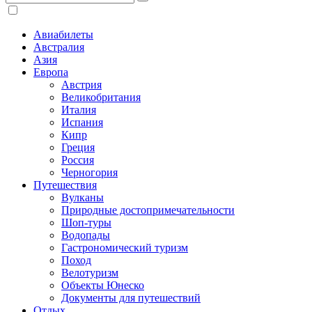
Авиабилеты
Австралия
Азия
Европа
Австрия
Великобритания
Италия
Испания
Кипр
Греция
Россия
Черногория
Путешествия
Вулканы
Природные достопримечательности
Шоп-туры
Водопады
Гастрономический туризм
Поход
Велотуризм
Объекты Юнеско
Документы для путешествий
Отдых