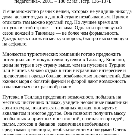
педагогика», 2001. – 180 с.: ил., [стр. 136–137].
И еще множество разных вещей, которых не увидишь никогда
дома, делают отдых в данной стране незабываемым. Причем
отдыхать там можно круглый год. Но лучшее время для
отпуска в этой стране — это зима. Однако и пресловутый
сезон дождей в Таиланде — не более чем формальность.
Дождь здесь похож на мелкую морось, быстро высыхающую
на асфальте.
Множество туристических компаний готово предложить
потенциальным покупателям путевки в Таиланд. Конечно,
цены на туры в эту страну выше, чем на путевки в Турцию
или Египет. Однако отдых в этой несравнимо интереснее и
предоставит гораздо больше незабываемых впечатлений. Два
южных моря с богатой фауной и флорой дают возможность
ознакомиться с их разнообразием.
Путевка в Таиланд представит возможность побывать на
местных чистейших пляжах, увидеть необычные памятники
архитектуры, покататься на водных лыжах, понырять с
аквалангом и многое другое. Она позволит получить массу
необычных и приятных впечатлений, начиная от орхидей,
пальм, лотосов и бананов, заканчивая необычными
средствами транспорта, необыкновенными блюдами Очень
интересны путевки на знаменитые живописные острова,