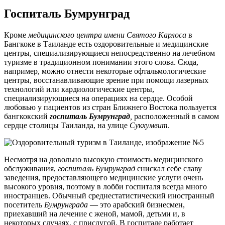
Госпиталь Бумрунград
Кроме
медицинского центра имени Святого Карлоса
в
Бангкоке в Таиланде есть оздоровительные и медицинские
центры, специализирующиеся непосредственно на лечебном
туризме в традиционном понимании этого слова. Сюда,
например, можно отнести некоторые офтальмологические
центры, восстанавливающие зрение при помощи лазерных
технологий или кардиологические центры,
специализирующиеся на операциях на сердце. Особой
любовью у пациентов из стран Ближнего Востока пользуется
бангкокский
госпиталь Бумрунград
,
расположенный в самом
сердце столицы Таиланда, на улице
Сукхумвит
.
Несмотря на довольно высокую стоимость медицинского
обслуживания,
госпиталь Бумрунград
снискал себе славу
заведения, предоставляющего медицинские услуги очень
высокого уровня, поэтому в лобби госпиталя всегда много
иностранцев. Обычный среднестатистический иностранный
посетитель
Бумрунграда
— это арабский бизнесмен,
приехавший на лечение с женой, мамой, детьми и, в
некоторых случаях, с прислугой. В госпитале работает