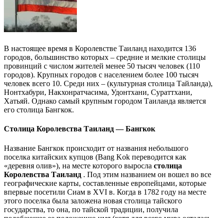
В настоящее время в Королевстве Таиланд находится 136
городов, большинство которых – средние и мелкие столицы
провинций с числом жителей менее 50 тысяч человек (110
городов). Крупных городов с населением более 100 тысяч
человек всего 10. Среди них – (культурная столица Тайланда),
Нонтхабури, Накхонратчасима, Удонтхани, Сураттхани,
Хатьяй. Однако самый крупным городом Таиланда является
его столица Бангкок.
Столица Королевства Таиланд — Бангкок
Название Бангкок происходит от названия небольшого
поселка китайских купцов (Bang Kok переводится как
«деревня олив»), на месте которого выросла
столица
Королевства Таиланд
. Под этим названием он вошел во все
географические карты, составленные европейцами, которые
впервые посетили Сиам в XVI в. Когда в 1782 году на месте
этого поселка была заложена новая столица тайского
государства, то она, по тайской традиции, получила