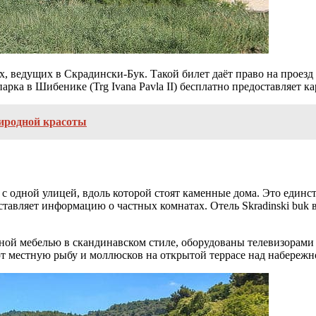
 ведущих в Скрадински-Бук. Такой билет даёт право на проезд в
арка в Шибенике (Trg Ivana Pavla II) бесплатно предоставляет
риродной красоты
с одной улицей, вдоль которой стоят каменные дома. Это единст
ставляет информацию о частных комнатах. Отель Skradinski buk в
ной мебелью в скандинавском стиле, оборудованы телевизорами 
т местную рыбу и моллюсков на открытой террасе над набережн