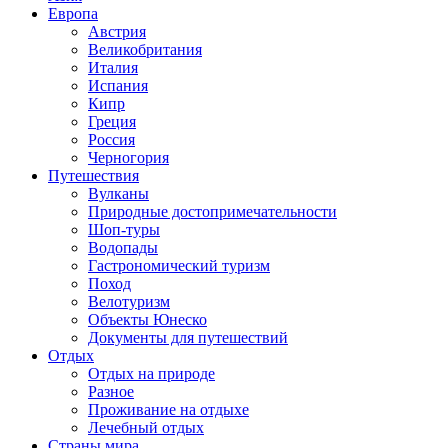
Европа
Австрия
Великобритания
Италия
Испания
Кипр
Греция
Россия
Черногория
Путешествия
Вулканы
Природные достопримечательности
Шоп-туры
Водопады
Гастрономический туризм
Поход
Велотуризм
Объекты Юнеско
Документы для путешествий
Отдых
Отдых на природе
Разное
Проживание на отдыхе
Лечебный отдых
Страны мира