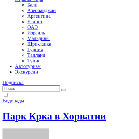
Бали
Азербайджан
Аргентина
Египет
ОАЭ
Израиль
Мальдивы
Шри-ланка
Турция
Таиланд
Тунис
Автотуризм
Экскурсии
Подписка
Водопады
Парк Крка в Хорватии