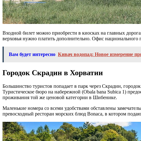
Входной билет можно приобрести в киосках на главных дорогах,
верховья нужно платить дополнительно. Офис национального п
Вам будет интересно
Кивач водопад: Новое измерение п
Городок Скрадин в Хорватии
Большинство туристов попадает в парк через Скрадин, городок 
Туристическое бюро на набережной (Obala bana Subica 1) предо
проживания той же ценовой категории в Шибенике.
Маленькие номера со всеми удобствами обставлены замечатель
превосходный ресторан морских блюд Bonaca, в котором подаю