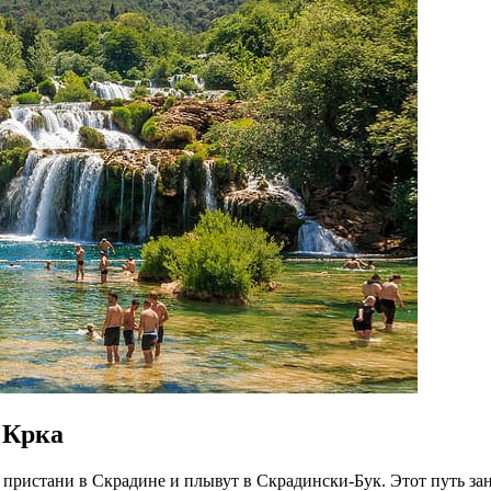
 Крка
пристани в Скрадине и плывут в Скрадински-Бук. Этот путь зан