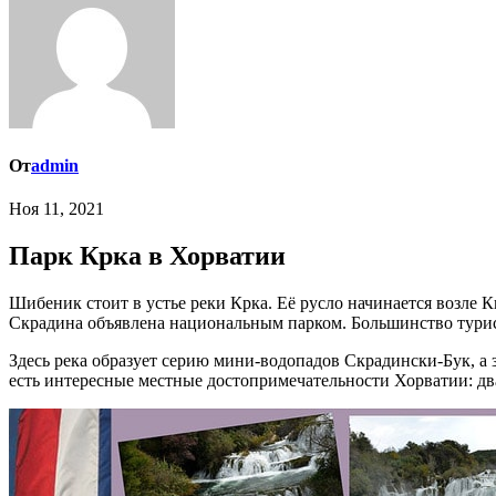
От
admin
Ноя 11, 2021
Парк Крка в Хорватии
Шибеник стоит в устье реки Крка. Её русло начинается возле Книна, проходит через череду ущелий, озёр и порогов и, наконец, приходит к морю. Вся долина Крка от города Книн до города
Скрадина объявлена национальным парком. Большинство туристо
Здесь река образует серию мини-водопадов Скрадински-Бук, а 
есть интересные местные достопримечательности Хорватии: дв