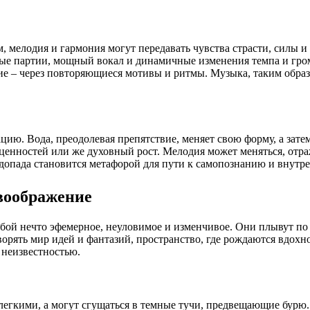
м, мелодия и гармония могут передавать чувства страсти, силы 
е партии, мощный вокал и динамичные изменения темпа и громк
ие – через повторяющиеся мотивы и ритмы. Музыка, таким образ
ию. Вода, преодолевая препятствие, меняет свою форму, а затем
ценностей или же духовный рост. Мелодия может меняться, отра
одопада становится метафорой для пути к самопознанию и внут
воображение
обой нечто эфемерное, неуловимое и изменчивое. Они плывут по 
ворять мир идей и фантазий, пространство, где рождаются вдох
 неизвестностью.
легкими, а могут сгущаться в темные тучи, предвещающие бурю.