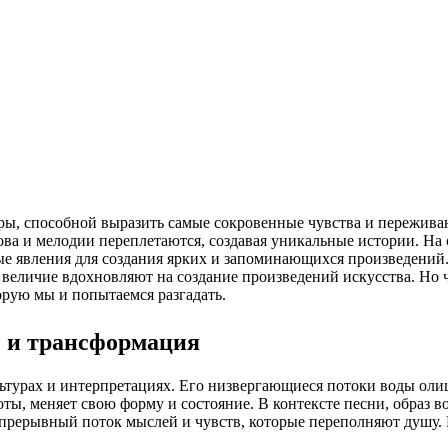
ова и мелодии переплетаются, создавая уникальные истории. На 
е явления для создания ярких и запоминающихся произведений. 
 и величие вдохновляют на создание произведений искусства. Но 
орую мы и попытаемся разгадать.
е и трансформация
льтурах и интерпретациях. Его низвергающиеся потоки воды оли
оты, меняет свою форму и состояние. В контексте песни, образ 
епрерывный поток мыслей и чувств, которые переполняют душу.