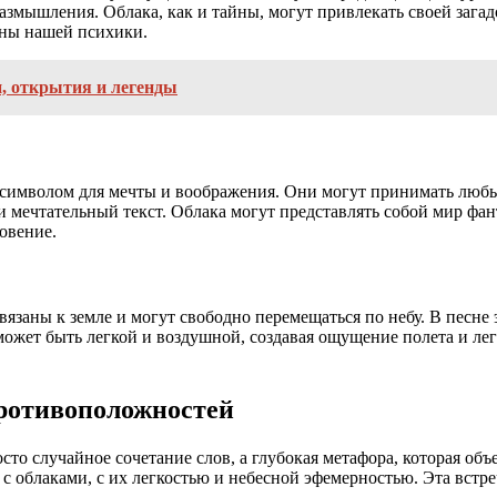
азмышления. Облака, как и тайны, могут привлекать своей зага
ины нашей психики.
и, открытия и легенды
 символом для мечты и воображения. Они могут принимать любые
 мечтательный текст. Облака могут представлять собой мир фант
овение.
заны к земле и могут свободно перемещаться по небу. В песне 
ожет быть легкой и воздушной, создавая ощущение полета и лег
противоположностей
росто случайное сочетание слов, а глубокая метафора, которая 
я с облаками, с их легкостью и небесной эфемерностью. Эта вст