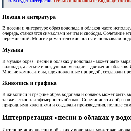
Вам будет интересно
Отзыв о пансионате Водопад: глото
Поэзия и литература
В поэзии и литературе образ водопада и облаков часто использ
очередь, становятся символами мечты и свободы. Сочетание эт
переживаний. Многие романтические поэты использовали под
Музыка
В музыке образ «песни в облаках у водопада» может быть вы
водопада, а легкие и воздушные мелодии – движение облаков. 
Многие композиторы, вдохновленные природой, создавали прои
Живопись и графика
В живописи и графике образ водопада и облаков может быть вы
также легкость и эфемерность облаков. Сочетание этих образо
природными явлениями и создавали произведения, полные сим
Интерпретация «песни в облаках у водо
Интерпретация «песни в облаках у водопада» может варьировать