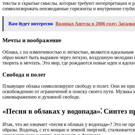
тексты и скрытые смыслы, которые требуют интерпретации и р
символизировать неизведанные горизонты и внутренние глуб
Вам будет интересно
Водопад Ангела в 2006 году: Загадк
Мечты и воображение
Облака, с их изменчивостью и легкостью, являются идеальным
образ может быть выражен через легкую, воздушную мелодию и
творить и мечтать. Это мир, где рождаются новые идеи и вдохн
Свобода и полет
Плывущие облака символизируют свободу и полет. Они не привя
освобождению от ограничений и поиску своего пути. Музыка м
самовыражению и духовной свободе.
«Песня в облаках у водопада»⁚ Синтез 
Итак, что же означает «песня в облаках у водопада»? Это не п
образы. Водопад, с его мощью и земной энергией, сталкиваетс