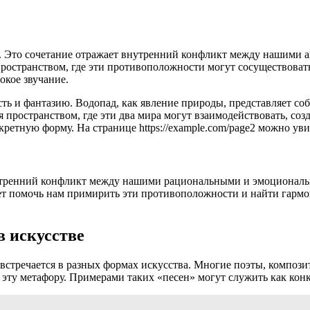
ы. Это сочетание отражает внутренний конфликт между нашими 
пространством, где эти противоположности могут сосуществоват
окое звучание.
сть и фантазию. Водопад, как явление природы, представляет соб
 пространством, где эти два мира могут взаимодействовать, со
кретную форму. На странице https://example.com/page2 можно ув
внутренний конфликт между нашими рациональными и эмоционал
жет помочь нам примирить эти противоположности и найти гармо
в искусстве
и встречается в разных формах искусства. Многие поэты, компо
 эту метафору. Примерами таких «песен» могут служить как конк