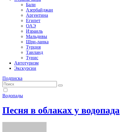
Бали
Азербайджан
Аргентина
Египет
ОАЭ
Израиль
Мальдивы
Шри-ланка
Турция
Таиланд
Тунис
Автотуризм
Экскурсии
Подписка
Водопады
Песня в облаках у водопада