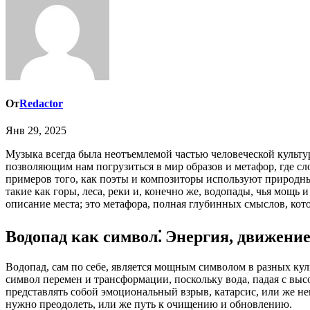
От
Redactor
Янв 29, 2025
Музыка всегда была неотъемлемой частью человеческой культуры, способной выразить самые сокровенные чувства и переживания. Песни, в частности, являются мощным инструментом,
позволяющим нам погрузиться в мир образов и метафор, где сл
примеров того, как поэты и композиторы используют природны
такие как горы, леса, реки и, конечно же, водопады, чья мощь
описание места; это метафора, полная глубинных смыслов, кот
Водопад как символ⁚ Энергия, движени
Водопад, сам по себе, является мощным символом в разных ку
символ перемен и трансформации, поскольку вода, падая с выс
представлять собой эмоциональный взрыв, катарсис, или же н
нужно преодолеть, или же путь к очищению и обновлению.