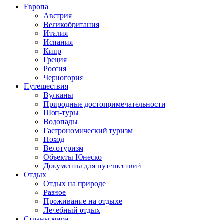
Европа
Австрия
Великобритания
Италия
Испания
Кипр
Греция
Россия
Черногория
Путешествия
Вулканы
Природные достопримечательности
Шоп-туры
Водопады
Гастрономический туризм
Поход
Велотуризм
Объекты Юнеско
Документы для путешествий
Отдых
Отдых на природе
Разное
Проживание на отдыхе
Лечебный отдых
Страны мира