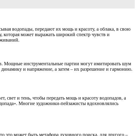
сывая водопады, передают их мощь и красоту, а облака, в свою
у, которая может выражать широкий спектр чувств и
еживаний.
тов. Мощные инструментальные партии могут имитировать шум
 динамику и напряжение, а затем – их разрешение и гармонию.
, свет и тень, чтобы передать мощь и красоту водопадов, а
 водопада». Многие художники-пейзажисты вдохновлялись
то это может быть метафора духовного поиска, для другого –