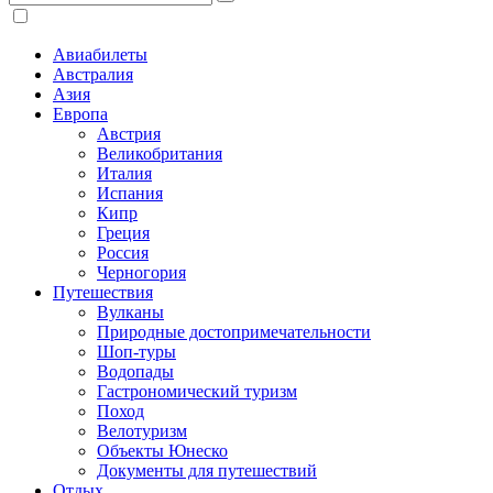
Авиабилеты
Австралия
Азия
Европа
Австрия
Великобритания
Италия
Испания
Кипр
Греция
Россия
Черногория
Путешествия
Вулканы
Природные достопримечательности
Шоп-туры
Водопады
Гастрономический туризм
Поход
Велотуризм
Объекты Юнеско
Документы для путешествий
Отдых