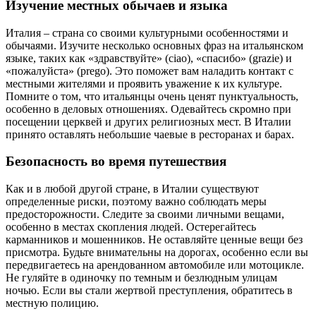
Изучение местных обычаев и языка
Италия – страна со своими культурными особенностями и
обычаями. Изучите несколько основных фраз на итальянском
языке, таких как «здравствуйте» (ciao), «спасибо» (grazie) и
«пожалуйста» (prego). Это поможет вам наладить контакт с
местными жителями и проявить уважение к их культуре.
Помните о том, что итальянцы очень ценят пунктуальность,
особенно в деловых отношениях. Одевайтесь скромно при
посещении церквей и других религиозных мест. В Италии
принято оставлять небольшие чаевые в ресторанах и барах.
Безопасность во время путешествия
Как и в любой другой стране, в Италии существуют
определенные риски, поэтому важно соблюдать меры
предосторожности. Следите за своими личными вещами,
особенно в местах скопления людей. Остерегайтесь
карманников и мошенников. Не оставляйте ценные вещи без
присмотра. Будьте внимательны на дорогах, особенно если вы
передвигаетесь на арендованном автомобиле или мотоцикле.
Не гуляйте в одиночку по темным и безлюдным улицам
ночью. Если вы стали жертвой преступления, обратитесь в
местную полицию.