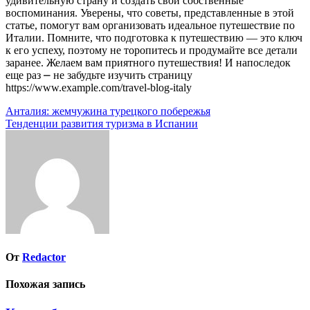
удивительную страну и создать свои собственные
воспоминания. Уверены, что советы, представленные в этой
статье, помогут вам организовать идеальное путешествие по
Италии. Помните, что подготовка к путешествию — это ключ
к его успеху, поэтому не торопитесь и продумайте все детали
заранее. Желаем вам приятного путешествия! И напоследок
еще раз ⎼ не забудьте изучить страницу
https://www.example.com/travel-blog-italy
Навигация
Анталия: жемчужина турецкого побережья
Тенденции развития туризма в Испании
по
записям
От
Redactor
Похожая запись