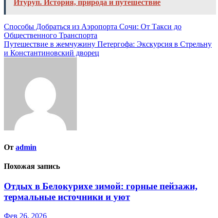
Итуруп. История, природа и путешествие
Навигация
Способы Добраться из Аэропорта Сочи: От Такси до
Общественного Транспорта
по
Путешествие в жемчужину Петергофа: Экскурсия в Стрельну
записям
и Константиновский дворец
От
admin
Похожая запись
Отдых в Белокурихе зимой: горные пейзажи,
термальные источники и уют
Фев 26, 2026