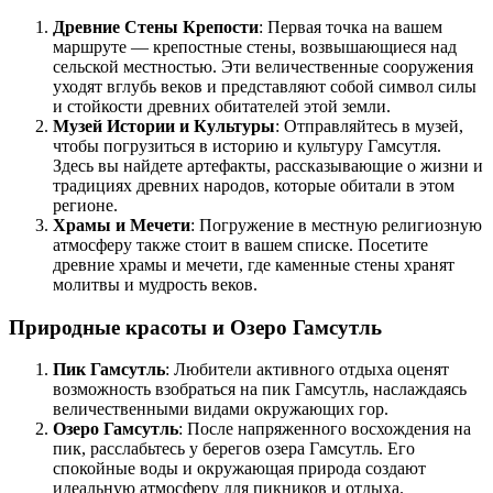
Древние Стены Крепости
: Первая точка на вашем
маршруте — крепостные стены, возвышающиеся над
сельской местностью. Эти величественные сооружения
уходят вглубь веков и представляют собой символ силы
и стойкости древних обитателей этой земли.
Музей Истории и Культуры
: Отправляйтесь в музей,
чтобы погрузиться в историю и культуру Гамсутля.
Здесь вы найдете артефакты, рассказывающие о жизни и
традициях древних народов, которые обитали в этом
регионе.
Храмы и Мечети
: Погружение в местную религиозную
атмосферу также стоит в вашем списке. Посетите
древние храмы и мечети, где каменные стены хранят
молитвы и мудрость веков.
Природные красоты и Озеро Гамсутль
Пик Гамсутль
: Любители активного отдыха оценят
возможность взобраться на пик Гамсутль, наслаждаясь
величественными видами окружающих гор.
Озеро Гамсутль
: После напряженного восхождения на
пик, расслабьтесь у берегов озера Гамсутль. Его
спокойные воды и окружающая природа создают
идеальную атмосферу для пикников и отдыха.