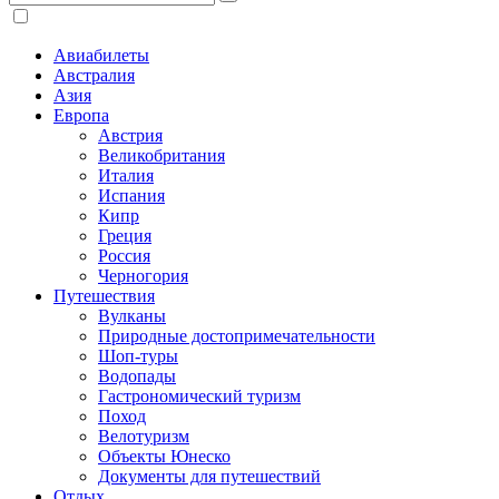
Авиабилеты
Австралия
Азия
Европа
Австрия
Великобритания
Италия
Испания
Кипр
Греция
Россия
Черногория
Путешествия
Вулканы
Природные достопримечательности
Шоп-туры
Водопады
Гастрономический туризм
Поход
Велотуризм
Объекты Юнеско
Документы для путешествий
Отдых