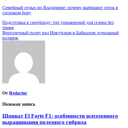
по
Семейный отдых во Владимире: почему выбирают отель в
записям
сосновом бору
Навигация
Подготовка к сноуборду: топ упражнений для сезона без
травм
по
Вертолетный полет над Иркутском и Байкалом: идеальный
записям
подарок
От
Redactor
Похожая запись
Шпинат El Forte F1: особенности всесезонного
выращивания полезного гибрида