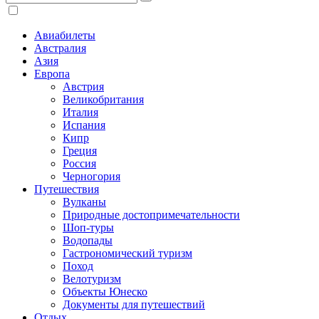
Авиабилеты
Австралия
Азия
Европа
Австрия
Великобритания
Италия
Испания
Кипр
Греция
Россия
Черногория
Путешествия
Вулканы
Природные достопримечательности
Шоп-туры
Водопады
Гастрономический туризм
Поход
Велотуризм
Объекты Юнеско
Документы для путешествий
Отдых