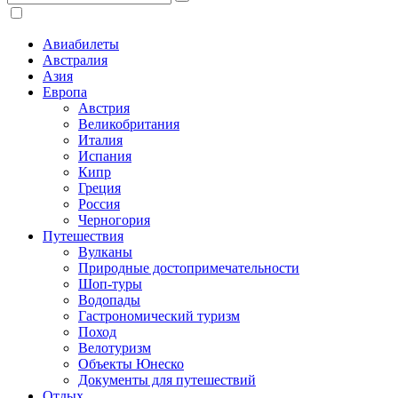
Авиабилеты
Австралия
Азия
Европа
Австрия
Великобритания
Италия
Испания
Кипр
Греция
Россия
Черногория
Путешествия
Вулканы
Природные достопримечательности
Шоп-туры
Водопады
Гастрономический туризм
Поход
Велотуризм
Объекты Юнеско
Документы для путешествий
Отдых