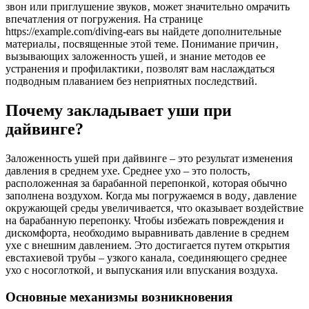
звон или приглушение звуков‚ может значительно омрачить
впечатления от погружения. На странице
https://example.com/diving-ears вы найдете дополнительные
материалы‚ посвященные этой теме. Понимание причин‚
вызывающих заложенность ушей‚ и знание методов ее
устранения и профилактики‚ позволят вам наслаждаться
подводным плаванием без неприятных последствий.
Почему закладывает уши при
дайвинге?
Заложенность ушей при дайвинге – это результат изменения
давления в среднем ухе. Среднее ухо – это полость‚
расположенная за барабанной перепонкой‚ которая обычно
заполнена воздухом. Когда мы погружаемся в воду‚ давление
окружающей среды увеличивается‚ что оказывает воздействие
на барабанную перепонку. Чтобы избежать повреждения и
дискомфорта‚ необходимо выравнивать давление в среднем
ухе с внешним давлением. Это достигается путем открытия
евстахиевой трубы – узкого канала‚ соединяющего среднее
ухо с носоглоткой‚ и выпускания или впускания воздуха.
Основные механизмы возникновения