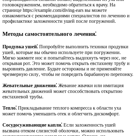
головокружением‚ необходимо обратиться к врачу. На
странице https://example.com/diving-ears вы можете
ознакомиться с рекомендациями специалистов по лечению и
профилактике заложенности ушей после погружений.
Методы самостоятельного лечения⁚
Продувка ушей⁚
Попробуйте выполнить техники продувки
ушей‚ которые вы обычно используете при погружении.
Мягко зажмите нос и попытайтесь выдохнуть через нос‚ не
открывая рот. Это может помочь открыть евстахиеву трубу и
выровнять давление. Будьте осторожны и не применяйте
чрезмерную силу‚ чтобы не повредить барабанную перепонку.
Жевательные движения⁚
Жевание жвачки или имитация
жевательных движений может способствовать открытию
евстахиевой трубы.
Тепло⁚
Прикладывание теплого компресса к области уха
может помочь уменьшить отек и облегчить дискомфорт.
Сосудосуживающие капли⁚
Если заложенность ушей
вызвана отеком слизистой оболочки‚ можно использовать