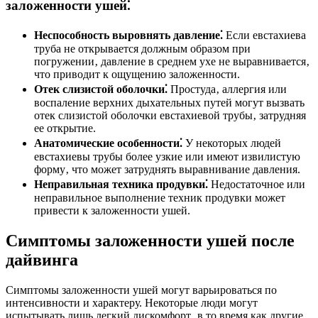
заложенности ушей⁚
Неспособность выровнять давление⁚
Если евстахиева
труба не открывается должным образом при
погружении‚ давление в среднем ухе не выравнивается‚
что приводит к ощущению заложенности.
Отек слизистой оболочки⁚
Простуда‚ аллергия или
воспаление верхних дыхательных путей могут вызвать
отек слизистой оболочки евстахиевой трубы‚ затрудняя
ее открытие.
Анатомические особенности⁚
У некоторых людей
евстахиевы трубы более узкие или имеют извилистую
форму‚ что может затруднять выравнивание давления.
Неправильная техника продувки⁚
Недостаточное или
неправильное выполнение техник продувки может
привести к заложенности ушей.
Симптомы заложенности ушей после
дайвинга
Симптомы заложенности ушей могут варьироваться по
интенсивности и характеру. Некоторые люди могут
испытывать лишь легкий дискомфорт‚ в то время как другие