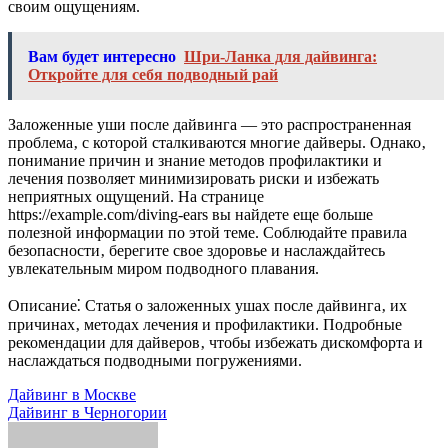
своим ощущениям.
Вам будет интересно
Шри-Ланка для дайвинга:
Откройте для себя подводный рай
Заложенные уши после дайвинга — это распространенная
проблема‚ с которой сталкиваются многие дайверы. Однако‚
понимание причин и знание методов профилактики и
лечения позволяет минимизировать риски и избежать
неприятных ощущений. На странице
https://example.com/diving-ears вы найдете еще больше
полезной информации по этой теме. Соблюдайте правила
безопасности‚ берегите свое здоровье и наслаждайтесь
увлекательным миром подводного плавания.
Описание⁚ Статья о заложенных ушах после дайвинга‚ их
причинах‚ методах лечения и профилактики. Подробные
рекомендации для дайверов‚ чтобы избежать дискомфорта и
наслаждаться подводными погружениями.
Навигация
Дайвинг в Москве
Дайвинг в Черногории
по