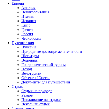
Европа
Австрия
Великобритания
Италия
Испания
Кипр
Греция
Россия
Черногория
Путешествия
Вулканы
Природные достопримечательности
Шоп-туры
Водопады
Гастрономический туризм
Поход
Велотуризм
Объекты Юнеско
Документы для путешествий
Отдых
Отдых на природе
Разное
Проживание на отдыхе
Лечебный отдых
Страны мира