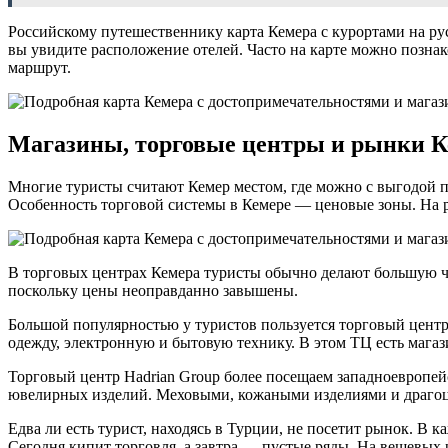
Российскому путешественнику карта Кемера с курортами на рус
вы увидите расположение отелей. Часто на карте можно позна
маршрут.
Магазины, торговые центры и рынки К
Многие туристы считают Кемер местом, где можно с выгодой пр
Особенность торговой системы в Кемере — ценовые зоны. На ры
В торговых центрах Кемера туристы обычно делают большую час
поскольку цены неоправданно завышены.
Большой популярностью у туристов пользуется торговый центр 
одежду, электронную и бытовую технику. В этом ТЦ есть магази
Торговый центр Hadrian Group более посещаем западноевропей
ювелирных изделий. Меховыми, кожаными изделиями и драгоц
Едва ли есть турист, находясь в Турции, не посетит рынок. В
Сегодня кипит торговля, а завтра — пустые ряды. На вещевых