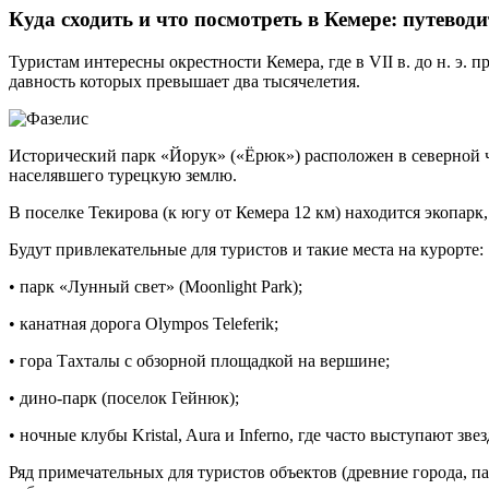
Куда сходить и что посмотреть в Кемере: путевод
Туристам интересны окрестности Кемера, где в VII в. до н. э.
давность которых превышает два тысячелетия.
Исторический парк «Йорук» («Ёрюк») расположен в северной ч
населявшего турецкую землю.
В поселке Текирова (к югу от Кемера 12 км) находится экопар
Будут привлекательные для туристов и такие места на курорте:
• парк «Лунный свет» (Moonlight Park);
• канатная дорога Olympos Teleferik;
• гора Тахталы с обзорной площадкой на вершине;
• дино-парк (поселок Гейнюк);
• ночные клубы Kristal, Aura и Inferno, где часто выступают зв
Ряд примечательных для туристов объектов (древние города, п