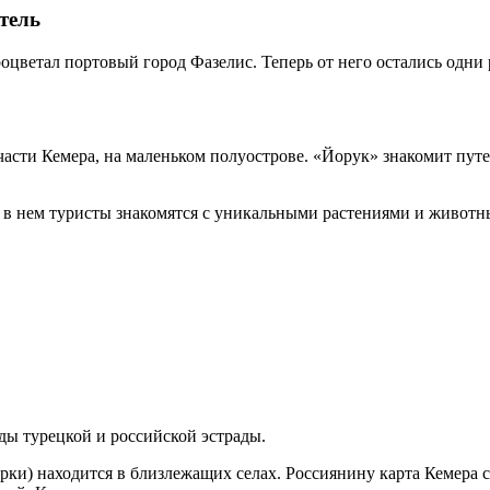
итель
 процветал портовый город Фазелис. Теперь от него остались од
асти Кемера, на маленьком полуострове. «Йорук» знакомит путе
к, в нем туристы знакомятся с уникальными растениями и живот
езды турецкой и российской эстрады.
арки) находится в близлежащих селах. Россиянину карта Кемера 