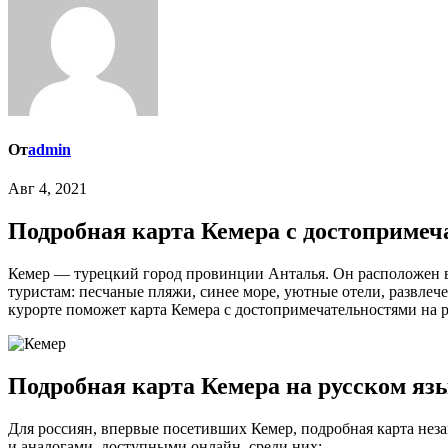
От
admin
Авг 4, 2021
Подробная карта Кемера с достопримеч
Кемер — турецкий город провинции Анталья. Он расположен в живописном месте на побережье Средиземного моря, над его улицами высятся Таврские горы. Кемер полюбился российским
туристам: песчаные пляжи, синее море, уютные отели, развле
курорте поможет карта Кемера с достопримечательностями на ру
Подробная карта Кемера на русском яз
Для россиян, впервые посетивших Кемер, подробная карта неза
и аналогами, доступными онлайн, среди них: