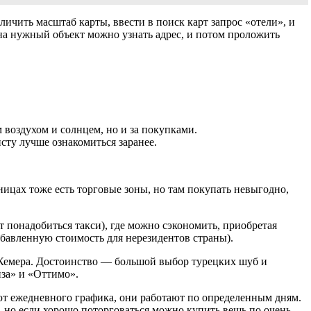
ичить масштаб карты, ввести в поиск карт запрос «отели», и
 на нужный объект можно узнать адрес, и потом проложить
 воздухом и солнцем, но и за покупками.
сту лучше ознакомиться заранее.
ницах тоже есть торговые зоны, но там покупать невыгодно,
 понадобиться такси), где можно сэкономить, приобретая
обавленную стоимость для нерезидентов страны).
е Кемера. Достоинство — большой выбор турецких шуб и
за» и «Оттимо».
еют ежедневного графика, они работают по определенным дням.
, но если хорошо поторговаться можно купить вещь по очень