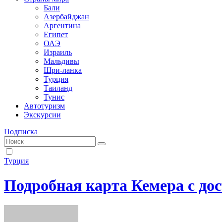
Бали
Азербайджан
Аргентина
Египет
ОАЭ
Израиль
Мальдивы
Шри-ланка
Турция
Таиланд
Тунис
Автотуризм
Экскурсии
Подписка
Турция
Подробная карта Кемера с до