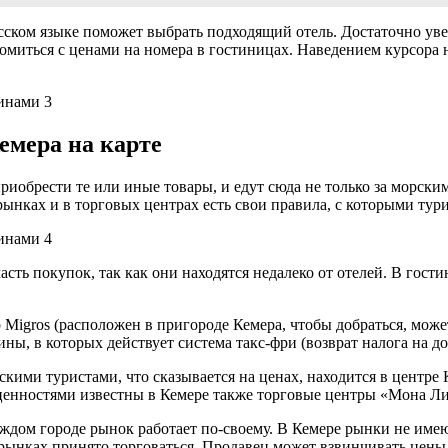
ском языке поможет выбрать подходящий отель. Достаточно увел
комиться с ценами на номера в гостиницах. Наведением курсора
емера на карте
иобрести те или иные товары, и едут сюда не только за морским
нках и в торговых центрах есть свои правила, с которыми тури
ть покупок, так как они находятся недалеко от отелей. В гости
Migros (расположен в пригороде Кемера, чтобы добраться, может
ны, в которых действует система такс-фри (возврат налога на д
скими туристами, что сказывается на ценах, находится в центр
енностями известны в Кемере также торговые центры «Мона Ли
 каждом городе рынок работает по-своему. В Кемере рынки не им
 рынках принято торговаться. Продавец может взвинчивать цены